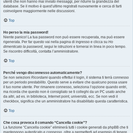
utenti che non hanno mai inviato messaggi, per ridurre la grandezza del
database. Se il motivo è quest’ultimo registrati nuovamente e cerca di farti
coinvolgere maggiormente nelle discussioni.
Top
Ho perso la mia password!
Niente panico! La tua password non può essere recuperata, ma può essere
rigenerata. Per far questo vai nella pagina di ingresso e clicca su
Ho
dimenticato la password
, segui le istruzioni e tornerai in linea in poco tempo.
Se riscontro difficoltà, contatta l’amministratore.
Top
Perché vengo disconnesso automaticamente?
Se non selezioni
Ricordami
quando effettui il login, il sistema ti terrà connesso
per un periodo prestabilito. Questo serve a evitare che qualcuno possa usare
il tuo nome utente. Per rimanere connesso, seleziona l’opzione quando entri,
ma ricorda che questo non è consigliato se ti colleghi da un PC usato anche
da altri, ad es. in biblioteca, Internet point, università, ecc. Se non vedi il
checkbox, significa che un amministratore ha disabilitato questa caratteristica.
Top
Che cosa provoca il comando “Cancella cookie”?
La funzione “Cancella cookie” eliminerà tutti i cookie generati da phpBB che ti
mantengono autenticato e connesso, oltre a permetterti ad esempio di tenere