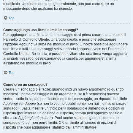
modificato. Un utente normale, generalmente, non può cancellare un
messaggio dopo che qualcuno ha risposto.
Top
Come aggiungo una firma ai miei messaggi?
Per aggiungere una firma ad un messaggio devi prima crearne una tramite il
Pannello di Controllo Utente. Una volta creata, è possibile selezionare
l’opzione
Aggiungi la firma
nel modulo di invio. È inoltre possibile aggiungere
una firma a tutti i tuoi messaggi selezionando l’apposita voce nel Pannello di
Controllo Utente. Se lo si fa, è possibile evitare che una firma venga aggiunta
ai singoli messaggi deselezionando la casella per aggiungere la firma
all’interno del modulo di invio.
Top
Come creo un sondaggio?
Creare un sondaggio è facile: quando inizi un nuovo argomento (o quando
modifichi il primo messaggio di un argomento, se ti è permesso) dovresti
vedere, sotto lo spazio per l’inserimento del messaggio, un riquadro dal titolo
Aggiungi sondaggio
(se non lo vedi, probabilmente non hai il diritto di creare
sondaggi). Basta inserire un titolo per il sondaggio e almeno due opzioni di
risposta (per inserire un’opzione di risposta, scrivila nell’apposito spazio e
clicca su
Aggiungi un’opzione
). Puoi anche stabilire i giorni di durata del
sondaggio (0 per non porre limiti). C’è un limite al numero di opzioni di
risposta che puoi aggiungere, stabilito dall’amministratore.