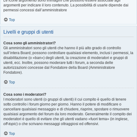
Le icone argomento sono immagini che possono essere associate agli
argomenti per indicare il loro contenuto. La possibilità di usarle dipende dai
permessi concessi dall’amministratore
Top
Livelli e gruppi di utenti
Cosa sono gli amministratori?
Gli amministratori sono gli utenti che hanno il più alto grado di controllo
sull’intera Board; possono controllare qualsiasi elemento, inclusi i permessi, la
disabilitazione (o «ban») degli utenti, la creazione di moderatori e gruppi di
utenti, ecc. Inoltre, possono moderare tutti i forum, a seconda delle
autorizzazioni concesse dal Fondatore della Board (Amministratore
Fondatore).
Top
Cosa sono i moderatori?
I moderatori sono utenti (o gruppi di utenti) il cui compito è quello di tenere
sotto controllo i forum giorno per giorno. Hanno il potere di modificare o
cancellare qualsiasi messaggio e di chiudere, riaprire, spostare o rimuovere
qualsiasi argomento del forum da loro moderato. Generalmente il compito dei
moderatori è quello di evitare che gli utenti vadano «fuori tema» (in inglese,
off-topic
) o che scrivano messaggi oltraggiosi ed offensivi.
Top