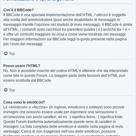
Cos’è il BBCode?
Il BBCode è una speciale implementazione dell’HTML; l’utilizzo è soggetto
alla scelta dell’amministratore (puoi anche disabilitarlo di messaggio in
messaggio tramite l’opzione nel modulo di invio messaggi). Il BBCode è simile
all’HTML, i comandi sono racchiusi tra parentesi quadre [ e ] anziché tra < e >
e offre un controllo maggiore su cosa e come viene mostrato nei messaggi.
Per maggiori informazioni sul BBCode leggi la guida presente nella pagina
per l’invio dei messaggi.
Top
Posso usare l’HTML?
No. Non è possibile inserire del codice HTML e ottenere che sia interpretato
come tale in questo Forum. La maggior parte delle funzioni dell’HTML può
essere sostituita dal BBCode.
Top
Cosa sono le emoticon?
Le «emoticon» o «faccine» (in inglese,
emoticons
o
smileys
) sono piccole
immagini che possono essere usate per esprimere una sensazione o
un’emozione con pochi caratteri; ad es. :) significa felice, :( significa triste.
Questo Forum trasforma automaticamente queste serie di caratteri in
immagini. La lista completa delle emoticon è visibile nella pagina di invio
messaggi. Cerca di non esagerare nell’uso delle emoticon, possono