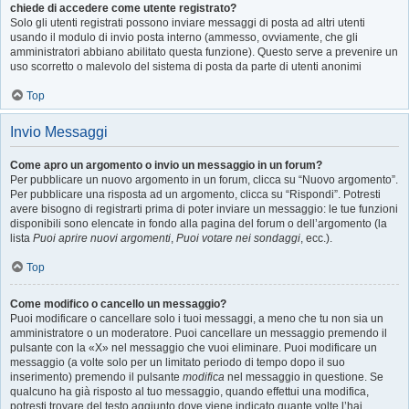
chiede di accedere come utente registrato?
Solo gli utenti registrati possono inviare messaggi di posta ad altri utenti
usando il modulo di invio posta interno (ammesso, ovviamente, che gli
amministratori abbiano abilitato questa funzione). Questo serve a prevenire un
uso scorretto o malevolo del sistema di posta da parte di utenti anonimi
Top
Invio Messaggi
Come apro un argomento o invio un messaggio in un forum?
Per pubblicare un nuovo argomento in un forum, clicca su “Nuovo argomento”.
Per pubblicare una risposta ad un argomento, clicca su “Rispondi”. Potresti
avere bisogno di registrarti prima di poter inviare un messaggio: le tue funzioni
disponibili sono elencate in fondo alla pagina del forum o dell’argomento (la
lista
Puoi aprire nuovi argomenti
,
Puoi votare nei sondaggi
, ecc.).
Top
Come modifico o cancello un messaggio?
Puoi modificare o cancellare solo i tuoi messaggi, a meno che tu non sia un
amministratore o un moderatore. Puoi cancellare un messaggio premendo il
pulsante con la «X» nel messaggio che vuoi eliminare. Puoi modificare un
messaggio (a volte solo per un limitato periodo di tempo dopo il suo
inserimento) premendo il pulsante
modifica
nel messaggio in questione. Se
qualcuno ha già risposto al tuo messaggio, quando effettui una modifica,
potresti trovare del testo aggiunto dove viene indicato quante volte l’hai