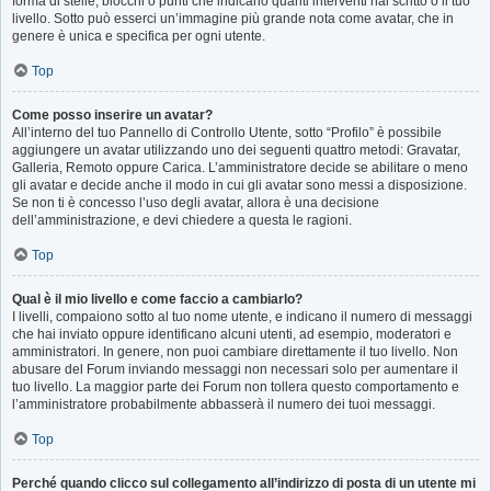
forma di stelle, blocchi o punti che indicano quanti interventi hai scritto o il tuo
livello. Sotto può esserci un’immagine più grande nota come avatar, che in
genere è unica e specifica per ogni utente.
Top
Come posso inserire un avatar?
All’interno del tuo Pannello di Controllo Utente, sotto “Profilo” è possibile
aggiungere un avatar utilizzando uno dei seguenti quattro metodi: Gravatar,
Galleria, Remoto oppure Carica. L’amministratore decide se abilitare o meno
gli avatar e decide anche il modo in cui gli avatar sono messi a disposizione.
Se non ti è concesso l’uso degli avatar, allora è una decisione
dell’amministrazione, e devi chiedere a questa le ragioni.
Top
Qual è il mio livello e come faccio a cambiarlo?
I livelli, compaiono sotto al tuo nome utente, e indicano il numero di messaggi
che hai inviato oppure identificano alcuni utenti, ad esempio, moderatori e
amministratori. In genere, non puoi cambiare direttamente il tuo livello. Non
abusare del Forum inviando messaggi non necessari solo per aumentare il
tuo livello. La maggior parte dei Forum non tollera questo comportamento e
l’amministratore probabilmente abbasserà il numero dei tuoi messaggi.
Top
Perché quando clicco sul collegamento all’indirizzo di posta di un utente mi