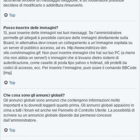
facilmente rendere un messaggio illeggibile, e un moderatore potrebbe
decidere di modificarlo o addirittura rimuoverlo.
Top
Posso inserire delle immagini?
Sì, puoi inserire delle immagini nei tuoi messaggi. Se l’amministratore
permette gli allegati è possibile caricare delle immagini direttamente sulla
Board; in alternativa devi creare un collegamento a un’immagine ospitata su
un server di pubblico accesso, ad es. http://www.indirizzo-del-
sito.com/immagine.gif. Non puoi inserire immagini che hai sul tuo PC (a meno
che non abbia un server!) o immagini che si trovano dietro sistemi di
autenticazione, come caselle di posta tipo yahoo o hotmail, siti protetti da
codici di accesso, ecc. Per inserire l’immagine, puoi usare il comando BBCode
[img].
Top
Che cosa sono gli annunci globali?
Gli annunci globali sono annunci che contengono informazioni molto
importanti e tu dovresti leggerli quanto prima. Gli annunci globali appaiono in
cima a tutti i forum ed anche nel Pannello di Controllo Utente. La possibilità di
scrivere su un annuncio globale dipende dai permessi concessi
dall’amministratore.
Top