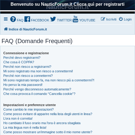
Benvenuto su NauticForum.it Clicca quì per registrarti
NauticForum.it
Iscriviti
Login
FAQ
FACEBOOK
TWITTER
YOUTUBE
Indice di NauticForum.it
FAQ (Domande Frequenti)
Connessione e registrazione
Perché devo registrarmi?
Che cosa è COPPA?
Perché non riesco a registrarmi?
Mi sono registrato ma non riesco a connettermi!
Perché non riesco a connettermi?
Mi sono registrato tempo fa, ma non riesco più a connettermi?!
Ho perso la mia password!
Perché vengo disconnesso automaticamente?
Che cosa provoca il comando “Cancella cookie”?
Impostazioni e preferenze utente
Come cambio le mie impostazioni?
Come posso evitare di apparire nella lista degli utenti in linea?
L’ora non è corretta!
Ho cambiato il fuso orario ma l’ora è ancora sbagliata
La mia lingua non è nella lista!
Come posso mostrare un’immagine sotto il mio nome utente?