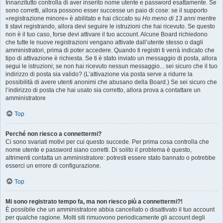
Innanzitutto controlla di aver inserito nome utente e password esattamente. Se
sono corretti, allora possono esser successe un paio di cose: se il supporto
«registrazione minore» è abilitato e hai cliccato su
Ho meno di 13 anni
mentre
ti stavi registrando, allora devi seguire le istruzioni che hai ricevuto. Se questo
non è il tuo caso, forse devi attivare il tuo account. Alcune Board richiedono
che tutte le nuove registrazioni vengano attivate dall’utente stesso o dagli
amministratori, prima di poter accedere. Quando ti registri ti verrà indicato che
tipo di attivazione è richiesta. Se ti è stato inviato un messaggio di posta, allora
segui le istruzioni; se non hai ricevuto nessun messaggio... sei sicuro che il tuo
indirizzo di posta sia valido? (L’attivazione via posta serve a ridurre la
possibilità di avere utenti anonimi che abusano della Board.) Se sei sicuro che
l’indirizzo di posta che hai usato sia corretto, allora prova a contattare un
amministratore
Top
Perché non riesco a connettermi?
Ci sono svariati motivi per cui questo succede. Per prima cosa controlla che
nome utente e password siano corretti. Di solito il problema è questo,
altrimenti contatta un amministratore: potresti essere stato bannato o potrebbe
esserci un errore di configurazione.
Top
Mi sono registrato tempo fa, ma non riesco più a connettermi?!
È possibile che un amministratore abbia cancellato o disattivato il tuo account
per qualche ragione. Molti siti rimuovono periodicamente gli account degli