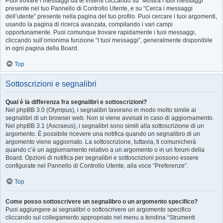
Puoi trovare i messaggi da te inseriti cliccando su “Mostra i tuoi messaggi”
presente nel tuo Pannello di Controllo Utente, e su “Cerca i messaggi
dell’utente” presente nella pagina del tuo profilo. Puoi cercare i tuoi argomenti,
usando la pagina di ricerca avanzata, compilando i vari campi
opportunamente. Puoi comunque trovare rapidamente i tuoi messaggi,
cliccando sull’omonima funzione “I tuoi messaggi”, generalmente disponibile
in ogni pagina della Board.
Top
Sottoscrizioni e segnalibri
Qual è la differenza fra segnalibri e sottoscrizioni?
Nel phpBB 3.0 (Olympus), i segnalibri lavorano in modo molto simile ai
segnalibri di un browser web. Non si viene avvisati in caso di aggiornamento.
Nel phpBB 3.1 (Ascraeus), i segnalibri sono simili alla sottoscrizione di un
argomento. È possibile ricevere una notifica quando un segnalibro di un
argomento viene aggiornato. La sottoscrizione, tuttavia, ti comunicherà
quando c’è un aggiornamento relativo a un argomento o in un forum della
Board. Opzioni di notifica per segnalibri e sottoscrizioni possono essere
configurate nel Pannello di Controllo Utente, alla voce “Preferenze”.
Top
Come posso sottoscrivere un segnalibro o un argomento specifico?
Puoi aggiungere ai segnalibri o sottoscrivere un argomento specifico
cliccando sul collegamento appropriato nel menu a tendina “Strumenti