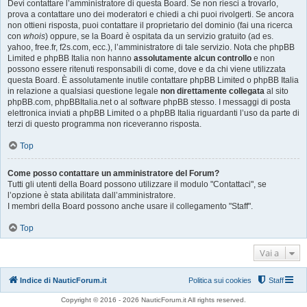
Devi contattare l’amministratore di questa Board. Se non riesci a trovarlo,
prova a contattare uno dei moderatori e chiedi a chi puoi rivolgerti. Se ancora
non ottieni risposta, puoi contattare il proprietario del dominio (fai una ricerca
con
whois
) oppure, se la Board è ospitata da un servizio gratuito (ad es.
yahoo, free.fr, f2s.com, ecc.), l’amministratore di tale servizio. Nota che phpBB
Limited e phpBB Italia non hanno
assolutamente alcun controllo
e non
possono essere ritenuti responsabili di come, dove e da chi viene utilizzata
questa Board. È assolutamente inutile contattare phpBB Limited o phpBB Italia
in relazione a qualsiasi questione legale
non direttamente collegata
al sito
phpBB.com, phpBBItalia.net o al software phpBB stesso. I messaggi di posta
elettronica inviati a phpBB Limited o a phpBB Italia riguardanti l’uso da parte di
terzi di questo programma non riceveranno risposta.
Top
Come posso contattare un amministratore del Forum?
Tutti gli utenti della Board possono utilizzare il modulo "Contattaci", se
l’opzione è stata abilitata dall’amministratore.
I membri della Board possono anche usare il collegamento "Staff".
Top
Vai a
Indice di NauticForum.it
Politica sui cookies
Staff
Copyright © 2016 - 2026 NauticForum.it All rights reserved.