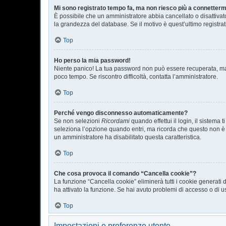
Mi sono registrato tempo fa, ma non riesco più a connetterm
È possibile che un amministratore abbia cancellato o disattivat
la grandezza del database. Se il motivo è quest’ultimo registra
Top
Ho perso la mia password!
Niente panico! La tua password non può essere recuperata, ma 
poco tempo. Se riscontro difficoltà, contatta l’amministratore.
Top
Perché vengo disconnesso automaticamente?
Se non selezioni
Ricordami
quando effettui il login, il sistem
seleziona l’opzione quando entri, ma ricorda che questo non è con
un amministratore ha disabilitato questa caratteristica.
Top
Che cosa provoca il comando “Cancella cookie”?
La funzione “Cancella cookie” eliminerà tutti i cookie generati
ha attivato la funzione. Se hai avuto problemi di accesso o di us
Top
Impostazioni e preferenze utente