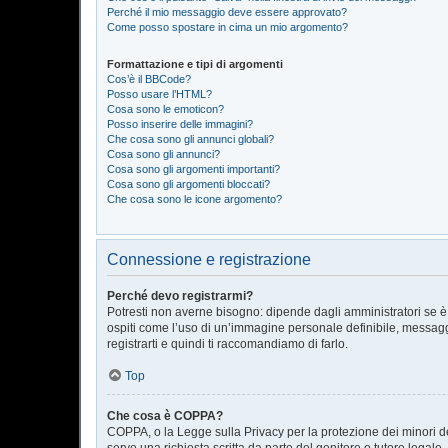
Perché il mio messaggio deve essere approvato?
Come posso spostare in cima un mio argomento?
Formattazione e tipi di argomenti
Cos’è il BBCode?
Posso usare l’HTML?
Cosa sono le emoticon?
Posso inserire delle immagini?
Che cosa sono gli annunci globali?
Cosa sono gli annunci?
Cosa sono gli argomenti importanti?
Cosa sono gli argomenti bloccati?
Che cosa sono le icone argomento?
Connessione e registrazione
Perché devo registrarmi?
Potresti non averne bisogno: dipende dagli amministratori se è 
ospiti come l’uso di un’immagine personale definibile, messaggis
registrarti e quindi ti raccomandiamo di farlo.
Top
Che cosa è COPPA?
COPPA, o la Legge sulla Privacy per la protezione dei minori del