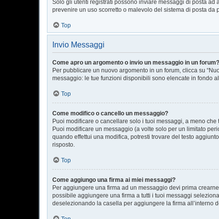
Solo gli utenti registrati possono inviare messaggi di posta ad 
prevenire un uso scorretto o malevolo del sistema di posta da p
Top
Invio Messaggi
Come apro un argomento o invio un messaggio in un forum
Per pubblicare un nuovo argomento in un forum, clicca su “Nuov
messaggio: le tue funzioni disponibili sono elencate in fondo al
Top
Come modifico o cancello un messaggio?
Puoi modificare o cancellare solo i tuoi messaggi, a meno che
Puoi modificare un messaggio (a volte solo per un limitato per
quando effettui una modifica, potresti trovare del testo aggiu
risposto.
Top
Come aggiungo una firma ai miei messaggi?
Per aggiungere una firma ad un messaggio devi prima crearne un
possibile aggiungere una firma a tutti i tuoi messaggi selezion
deselezionando la casella per aggiungere la firma all’interno d