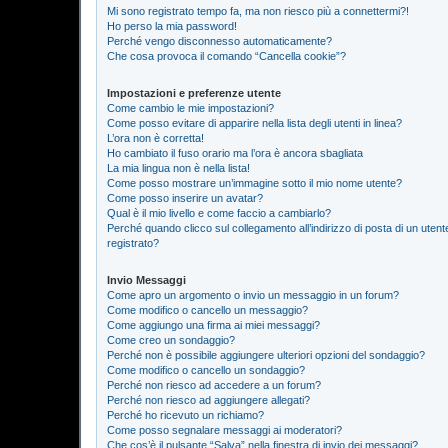
Mi sono registrato tempo fa, ma non riesco più a connettermi?!
Ho perso la mia password!
Perché vengo disconnesso automaticamente?
Che cosa provoca il comando “Cancella cookie”?
Impostazioni e preferenze utente
Come cambio le mie impostazioni?
Come posso evitare di apparire nella lista degli utenti in linea?
L’ora non è corretta!
Ho cambiato il fuso orario ma l’ora è ancora sbagliata
La mia lingua non è nella lista!
Come posso mostrare un’immagine sotto il mio nome utente?
Come posso inserire un avatar?
Qual è il mio livello e come faccio a cambiarlo?
Perché quando clicco sul collegamento all’indirizzo di posta di un ute
registrato?
Invio Messaggi
Come apro un argomento o invio un messaggio in un forum?
Come modifico o cancello un messaggio?
Come aggiungo una firma ai miei messaggi?
Come creo un sondaggio?
Perché non è possibile aggiungere ulteriori opzioni del sondaggio?
Come modifico o cancello un sondaggio?
Perché non riesco ad accedere a un forum?
Perché non riesco ad aggiungere allegati?
Perché ho ricevuto un richiamo?
Come posso segnalare messaggi ai moderatori?
Che cos’è il pulsante “Salva” nella finestra di invio dei messaggi?