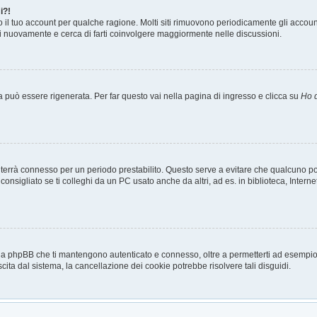
i?!
o il tuo account per qualche ragione. Molti siti rimuovono periodicamente gli accou
ti nuovamente e cerca di farti coinvolgere maggiormente nelle discussioni.
può essere rigenerata. Per far questo vai nella pagina di ingresso e clicca su
Ho 
a ti terrà connesso per un periodo prestabilito. Questo serve a evitare che qualcuno
sigliato se ti colleghi da un PC usato anche da altri, ad es. in biblioteca, Internet
 da phpBB che ti mantengono autenticato e connesso, oltre a permetterti ad esempio d
cita dal sistema, la cancellazione dei cookie potrebbe risolvere tali disguidi.