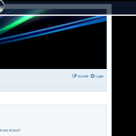
Iscriviti
Login
i uno di essi?