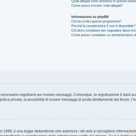
Quali allegati sono ammessi in questa Boar
Come posso trovare i miei allegati?
Informazioni su phpBB
Chi ha scritto questo programma?
Perché la caratteristica X non è disponibile?
Chi devo contattare per segnalare abusi e/o
Come posso contattare un amministratore 
necessario registrarsi per inviare messaggi. Comunque, la registrazione ti darà acce
tica privata, la possibilità di inviare messaggi di posta direttamente dal forum, l’i
 1998, è una legge statunitense che autorizza i siti web a raccogliere informazioni 