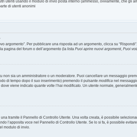
altri utenti usando il modulo di invio posta interno (ammesso, ovviamente, che gli a
arte di utenti anonimi
?
o argomento”. Per pubblicare una risposta ad un argomento, clicca su “Rispondi”. Po
la pagina del forum o dell’argomento (la lista
Puoi aprire nuovi argomenti
,
Puoi vot
 tu non sia un amministratore o un moderatore. Puoi cancellare un messaggio prem
iodo di tempo dopo il suo inserimento) premendo il pulsante
modifica
nel messaggio 
nto dove viene indicato quante volte l’hai modificato. Un utente normale, general
a tramite il Pannello di Controllo Utente. Una volta creata, è possibile seleziona
ando l’apposita voce nel Pannello di Controllo Utente. Se lo si fa, è possibile evit
el modulo di invio.