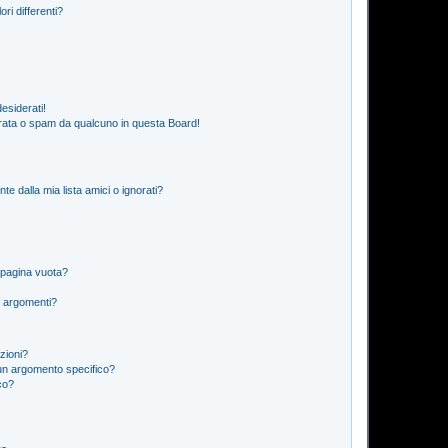
ri differenti?
esiderati!
rata o spam da qualcuno in questa Board!
 dalla mia lista amici o ignorati?
 pagina vuota?
i argomenti?
izioni?
un argomento specifico?
co?