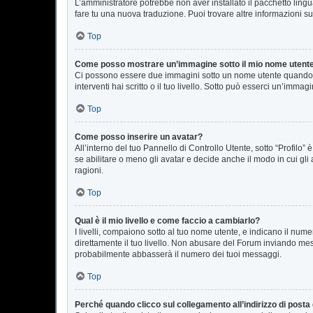
L’amministratore potrebbe non aver installato il pacchetto lingu
fare tu una nuova traduzione. Puoi trovare altre informazioni su
Top
Come posso mostrare un’immagine sotto il mio nome utent
Ci possono essere due immagini sotto un nome utente quando si
interventi hai scritto o il tuo livello. Sotto può esserci un’imm
Top
Come posso inserire un avatar?
All’interno del tuo Pannello di Controllo Utente, sotto “Profil
se abilitare o meno gli avatar e decide anche il modo in cui gli
ragioni.
Top
Qual è il mio livello e come faccio a cambiarlo?
I livelli, compaiono sotto al tuo nome utente, e indicano il nu
direttamente il tuo livello. Non abusare del Forum inviando me
probabilmente abbasserà il numero dei tuoi messaggi.
Top
Perché quando clicco sul collegamento all’indirizzo di posta