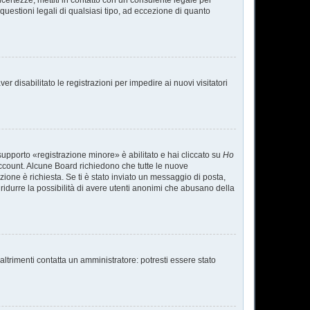
ncertezze, mettiti in contatto con un consulente legale per
uestioni legali di qualsiasi tipo, ad eccezione di quanto
r disabilitato le registrazioni per impedire ai nuovi visitatori
supporto «registrazione minore» è abilitato e hai cliccato su
Ho
o account. Alcune Board richiedono che tutte le nuove
azione è richiesta. Se ti è stato inviato un messaggio di posta,
a ridurre la possibilità di avere utenti anonimi che abusano della
ltrimenti contatta un amministratore: potresti essere stato