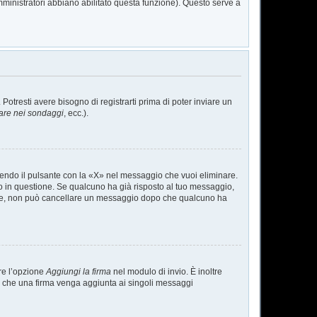
mministratori abbiano abilitato questa funzione). Questo serve a
tresti avere bisogno di registrarti prima di poter inviare un
are nei sondaggi
, ecc.).
endo il pulsante con la «X» nel messaggio che vuoi eliminare.
in questione. Se qualcuno ha già risposto al tuo messaggio,
mente, non può cancellare un messaggio dopo che qualcuno ha
re l’opzione
Aggiungi la firma
nel modulo di invio. È inoltre
are che una firma venga aggiunta ai singoli messaggi