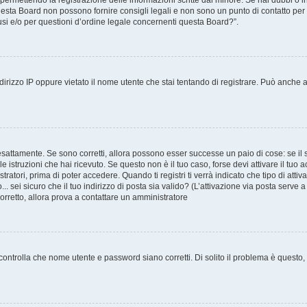
, permettendo la registrazione delle informazioni scritte dal minore. Se hai dubbi o i
esta Board non possono fornire consigli legali e non sono un punto di contatto per q
si e/o per questioni d’ordine legale concernenti questa Board?”.
irizzo IP oppure vietato il nome utente che stai tentando di registrare. Può anche ave
esattamente. Se sono corretti, allora possono esser successe un paio di cose: se il 
 le istruzioni che hai ricevuto. Se questo non è il tuo caso, forse devi attivare il tu
ratori, prima di poter accedere. Quando ti registri ti verrà indicato che tipo di attiv
.. sei sicuro che il tuo indirizzo di posta sia valido? (L’attivazione via posta serve 
corretto, allora prova a contattare un amministratore
ontrolla che nome utente e password siano corretti. Di solito il problema è questo, a