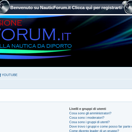
Benvenuto su NauticForum.it Clicca quì per registrarti
YOUTUBE
Livelli e gruppi di utenti
Cosa sono gli amministratori?
Cosa sono i moderatori?
Cosa sono i gruppi di utenti?
Dove trovo i gruppi e come posso far parte d
Come divento leader di un gruppo?