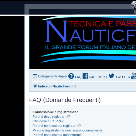
Collegamenti Rapidi
FAQ
FACEBOOK
TWITTER
Indice di NauticForum.it
FAQ (Domande Frequenti)
Connessione e registrazione
Perché devo registrarmi?
Che cosa è COPPA?
Perché non riesco a registrarmi?
Mi sono registrato ma non riesco a connettermi!
Perché non riesco a connettermi?