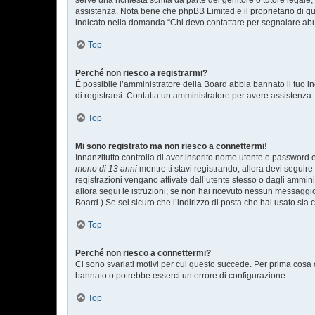
serve una richiesta scritta da parte del genitore o tutore legale
assistenza. Nota bene che phpBB Limited e il proprietario di qu
indicato nella domanda “Chi devo contattare per segnalare abu
Top
Perché non riesco a registrarmi?
È possibile l’amministratore della Board abbia bannato il tuo ind
di registrarsi. Contatta un amministratore per avere assistenza.
Top
Mi sono registrato ma non riesco a connettermi!
Innanzitutto controlla di aver inserito nome utente e password 
meno di 13 anni
mentre ti stavi registrando, allora devi seguire
registrazioni vengano attivate dall’utente stesso o dagli amminist
allora segui le istruzioni; se non hai ricevuto nessun messaggio.
Board.) Se sei sicuro che l’indirizzo di posta che hai usato sia 
Top
Perché non riesco a connettermi?
Ci sono svariati motivi per cui questo succede. Per prima cosa c
bannato o potrebbe esserci un errore di configurazione.
Top