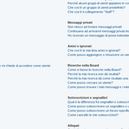
Perché alcuni gruppi di utenti appaiono in colo
Che cos’è un gruppo di utenti predefinito?
Che cos’è il collegamento “Staff”?
Messaggi privati
Non riesco ad inviare messaggi privati!
Continuano ad arrivarmi messaggi privati ind
Ho ricevuto un messaggio di posta indeside
Amici e ignorati
Che cos’è la mia lista amici e ignorati?
Come posso aggiungere o rimuovere un utente
Ricerche nella Board
nte mi chiede di accedere come utente
Come si fanno le ricerche nella Board?
Perché la mia ricerca non dà risultati?
Perché la mia ricerca dà come risultato una
Come posso cercare un utente?
Come posso trovare i miei messaggi e i mie
Sottoscrizioni e segnalibri
Qual è la differenza fra segnalibri e sottoscr
Come posso sottoscrivere un segnalibro o 
Come posso sottoscrivere un forum specifi
Come cancello le mie sottoscrizioni?
Allegati