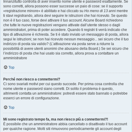
Innanzitutto controlla di aver inserito nome utente e password esattamente. Se
sono corretti, allora possono esser successe un paio di cose: se il supporto
«registrazione minore» è abilitato e hai cliccato su
Ho meno di 13 anni
mentre
ti stavi registrando, allora devi seguire le istruzioni che hai ricevuto. Se questo
non è il tuo caso, forse devi attivare il tuo account. Alcune Board richiedono
che tutte le nuove registrazioni vengano attivate dall’utente stesso o dagli
amministratori, prima di poter accedere. Quando ti registri ti verrà indicato che
tipo di attivazione è richiesta. Se ti è stato inviato un messaggio di posta, allora
segui le istruzioni; se non hai ricevuto nessun messaggio... sei sicuro che il tuo
indirizzo di posta sia valido? (L’attivazione via posta serve a ridurre la
possibilità di avere utenti anonimi che abusano della Board.) Se sei sicuro che
l’indirizzo di posta che hai usato sia corretto, allora prova a contattare un
amministratore
Top
Perché non riesco a connettermi?
Ci sono svariati motivi per cui questo succede. Per prima cosa controlla che
nome utente e password siano corretti. Di solito il problema è questo,
altrimenti contatta un amministratore: potresti essere stato bannato o potrebbe
esserci un errore di configurazione.
Top
Mi sono registrato tempo fa, ma non riesco più a connettermi?!
È possibile che un amministratore abbia cancellato o disattivato il tuo account
per qualche ragione. Molti siti rimuovono periodicamente gli account degli