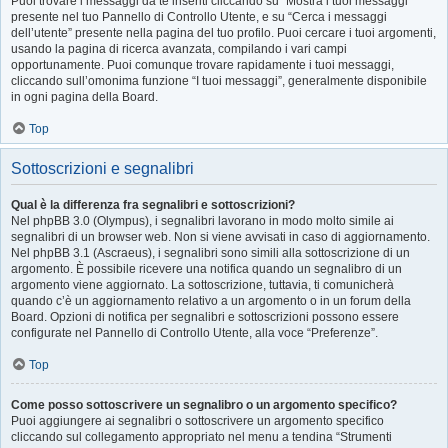
Puoi trovare i messaggi da te inseriti cliccando su “Mostra i tuoi messaggi”
presente nel tuo Pannello di Controllo Utente, e su “Cerca i messaggi
dell’utente” presente nella pagina del tuo profilo. Puoi cercare i tuoi argomenti,
usando la pagina di ricerca avanzata, compilando i vari campi
opportunamente. Puoi comunque trovare rapidamente i tuoi messaggi,
cliccando sull’omonima funzione “I tuoi messaggi”, generalmente disponibile
in ogni pagina della Board.
Top
Sottoscrizioni e segnalibri
Qual è la differenza fra segnalibri e sottoscrizioni?
Nel phpBB 3.0 (Olympus), i segnalibri lavorano in modo molto simile ai
segnalibri di un browser web. Non si viene avvisati in caso di aggiornamento.
Nel phpBB 3.1 (Ascraeus), i segnalibri sono simili alla sottoscrizione di un
argomento. È possibile ricevere una notifica quando un segnalibro di un
argomento viene aggiornato. La sottoscrizione, tuttavia, ti comunicherà
quando c’è un aggiornamento relativo a un argomento o in un forum della
Board. Opzioni di notifica per segnalibri e sottoscrizioni possono essere
configurate nel Pannello di Controllo Utente, alla voce “Preferenze”.
Top
Come posso sottoscrivere un segnalibro o un argomento specifico?
Puoi aggiungere ai segnalibri o sottoscrivere un argomento specifico
cliccando sul collegamento appropriato nel menu a tendina “Strumenti