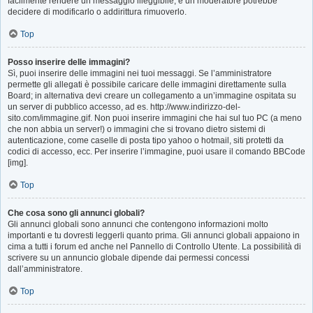
facilmente rendere un messaggio illeggibile, e un moderatore potrebbe
decidere di modificarlo o addirittura rimuoverlo.
Top
Posso inserire delle immagini?
Sì, puoi inserire delle immagini nei tuoi messaggi. Se l’amministratore
permette gli allegati è possibile caricare delle immagini direttamente sulla
Board; in alternativa devi creare un collegamento a un’immagine ospitata su
un server di pubblico accesso, ad es. http://www.indirizzo-del-
sito.com/immagine.gif. Non puoi inserire immagini che hai sul tuo PC (a meno
che non abbia un server!) o immagini che si trovano dietro sistemi di
autenticazione, come caselle di posta tipo yahoo o hotmail, siti protetti da
codici di accesso, ecc. Per inserire l’immagine, puoi usare il comando BBCode
[img].
Top
Che cosa sono gli annunci globali?
Gli annunci globali sono annunci che contengono informazioni molto
importanti e tu dovresti leggerli quanto prima. Gli annunci globali appaiono in
cima a tutti i forum ed anche nel Pannello di Controllo Utente. La possibilità di
scrivere su un annuncio globale dipende dai permessi concessi
dall’amministratore.
Top