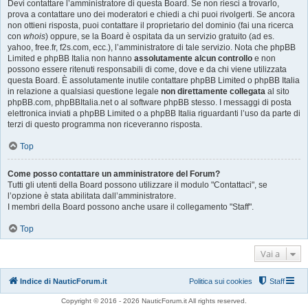
Devi contattare l’amministratore di questa Board. Se non riesci a trovarlo,
prova a contattare uno dei moderatori e chiedi a chi puoi rivolgerti. Se ancora
non ottieni risposta, puoi contattare il proprietario del dominio (fai una ricerca
con
whois
) oppure, se la Board è ospitata da un servizio gratuito (ad es.
yahoo, free.fr, f2s.com, ecc.), l’amministratore di tale servizio. Nota che phpBB
Limited e phpBB Italia non hanno
assolutamente alcun controllo
e non
possono essere ritenuti responsabili di come, dove e da chi viene utilizzata
questa Board. È assolutamente inutile contattare phpBB Limited o phpBB Italia
in relazione a qualsiasi questione legale
non direttamente collegata
al sito
phpBB.com, phpBBItalia.net o al software phpBB stesso. I messaggi di posta
elettronica inviati a phpBB Limited o a phpBB Italia riguardanti l’uso da parte di
terzi di questo programma non riceveranno risposta.
Top
Come posso contattare un amministratore del Forum?
Tutti gli utenti della Board possono utilizzare il modulo "Contattaci", se
l’opzione è stata abilitata dall’amministratore.
I membri della Board possono anche usare il collegamento "Staff".
Top
Vai a
Indice di NauticForum.it
Politica sui cookies
Staff
Copyright © 2016 - 2026 NauticForum.it All rights reserved.