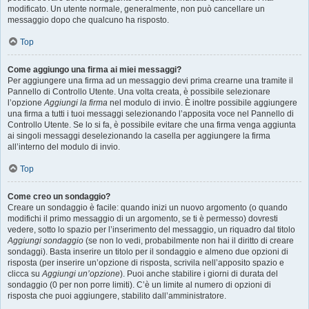
modificato. Un utente normale, generalmente, non può cancellare un
messaggio dopo che qualcuno ha risposto.
Top
Come aggiungo una firma ai miei messaggi?
Per aggiungere una firma ad un messaggio devi prima crearne una tramite il
Pannello di Controllo Utente. Una volta creata, è possibile selezionare
l’opzione
Aggiungi la firma
nel modulo di invio. È inoltre possibile aggiungere
una firma a tutti i tuoi messaggi selezionando l’apposita voce nel Pannello di
Controllo Utente. Se lo si fa, è possibile evitare che una firma venga aggiunta
ai singoli messaggi deselezionando la casella per aggiungere la firma
all’interno del modulo di invio.
Top
Come creo un sondaggio?
Creare un sondaggio è facile: quando inizi un nuovo argomento (o quando
modifichi il primo messaggio di un argomento, se ti è permesso) dovresti
vedere, sotto lo spazio per l’inserimento del messaggio, un riquadro dal titolo
Aggiungi sondaggio
(se non lo vedi, probabilmente non hai il diritto di creare
sondaggi). Basta inserire un titolo per il sondaggio e almeno due opzioni di
risposta (per inserire un’opzione di risposta, scrivila nell’apposito spazio e
clicca su
Aggiungi un’opzione
). Puoi anche stabilire i giorni di durata del
sondaggio (0 per non porre limiti). C’è un limite al numero di opzioni di
risposta che puoi aggiungere, stabilito dall’amministratore.