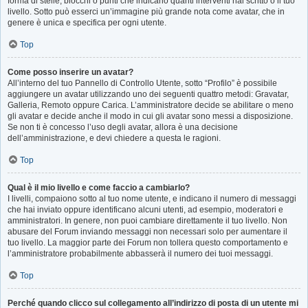
forma di stelle, blocchi o punti che indicano quanti interventi hai scritto o il tuo
livello. Sotto può esserci un’immagine più grande nota come avatar, che in
genere è unica e specifica per ogni utente.
Top
Come posso inserire un avatar?
All’interno del tuo Pannello di Controllo Utente, sotto “Profilo” è possibile
aggiungere un avatar utilizzando uno dei seguenti quattro metodi: Gravatar,
Galleria, Remoto oppure Carica. L’amministratore decide se abilitare o meno
gli avatar e decide anche il modo in cui gli avatar sono messi a disposizione.
Se non ti è concesso l’uso degli avatar, allora è una decisione
dell’amministrazione, e devi chiedere a questa le ragioni.
Top
Qual è il mio livello e come faccio a cambiarlo?
I livelli, compaiono sotto al tuo nome utente, e indicano il numero di messaggi
che hai inviato oppure identificano alcuni utenti, ad esempio, moderatori e
amministratori. In genere, non puoi cambiare direttamente il tuo livello. Non
abusare del Forum inviando messaggi non necessari solo per aumentare il
tuo livello. La maggior parte dei Forum non tollera questo comportamento e
l’amministratore probabilmente abbasserà il numero dei tuoi messaggi.
Top
Perché quando clicco sul collegamento all’indirizzo di posta di un utente mi