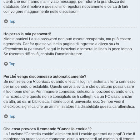
utenti che non hanno mai inviato messaggi, per ridurre la grandezza del
database. Se il motivo è quest’ultimo registrati nuovamente e cerca di farti
coinvolgere maggiormente nelle discussioni.
Top
Ho perso la mia password!
Niente panico! La tua password non può essere recuperata, ma può essere
rigenerata. Per far questo vai nella pagina di ingresso e clicca su
Ho
dimenticato la password
, segui le istruzioni e tornerai in linea in poco tempo.
Se riscontro difficoltà, contatta l’amministratore.
Top
Perché vengo disconnesso automaticamente?
Se non selezioni
Ricordami
quando effettui il login, il sistema ti terrà connesso
per un periodo prestabilito. Questo serve a evitare che qualcuno possa usare
il tuo nome utente. Per rimanere connesso, seleziona l’opzione quando entri,
ma ricorda che questo non è consigliato se ti colleghi da un PC usato anche
da altri, ad es. in biblioteca, Internet point, università, ecc. Se non vedi il
checkbox, significa che un amministratore ha disabilitato questa caratteristica.
Top
Che cosa provoca il comando “Cancella cookie”?
La funzione “Cancella cookie” eliminerà tutti i cookie generati da phpBB che ti
mantengono autenticato e connesso, oltre a permetterti ad esempio di tenere