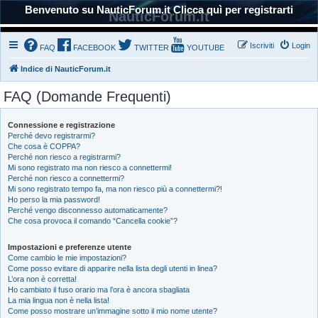
Benvenuto su NauticForum.it Clicca quì per registrarti
NauticForum.it
Iscriviti
Login
FAQ
FACEBOOK
TWITTER
YOUTUBE
Indice di NauticForum.it
FAQ (Domande Frequenti)
Connessione e registrazione
Perché devo registrarmi?
Che cosa è COPPA?
Perché non riesco a registrarmi?
Mi sono registrato ma non riesco a connettermi!
Perché non riesco a connettermi?
Mi sono registrato tempo fa, ma non riesco più a connettermi?!
Ho perso la mia password!
Perché vengo disconnesso automaticamente?
Che cosa provoca il comando “Cancella cookie”?
Impostazioni e preferenze utente
Come cambio le mie impostazioni?
Come posso evitare di apparire nella lista degli utenti in linea?
L’ora non è corretta!
Ho cambiato il fuso orario ma l’ora è ancora sbagliata
La mia lingua non è nella lista!
Come posso mostrare un’immagine sotto il mio nome utente?