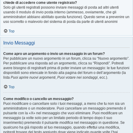
chiede di accedere come utente registrato?
Solo gli utenti registrati possono inviare messaggi di posta ad altri utenti
usando il modulo di invio posta interno (ammesso, ovviamente, che gli
amministratori abbiano abilitato questa funzione). Questo serve a prevenire un
uso scorretto o malevolo del sistema di posta da parte di utenti anonimi
Top
Invio Messaggi
Come apro un argomento o invio un messaggio in un forum?
Per pubblicare un nuovo argomento in un forum, clicca su “Nuovo argomento”.
Per pubblicare una risposta ad un argomento, clicca su “Rispondi”. Potresti
avere bisogno di registrarti prima di poter inviare un messaggio: le tue funzioni
disponibili sono elencate in fondo alla pagina del forum o dell’argomento (la
lista
Puoi aprire nuovi argomenti
,
Puoi votare nei sondaggi
, ecc.).
Top
Come modifico o cancello un messaggio?
Puoi modificare o cancellare solo i tuoi messaggi, a meno che tu non sia un
amministratore o un moderatore. Puoi cancellare un messaggio premendo il
pulsante con la «X» nel messaggio che vuoi eliminare. Puoi modificare un
messaggio (a volte solo per un limitato periodo di tempo dopo il suo
inserimento) premendo il pulsante
modifica
nel messaggio in questione. Se
qualcuno ha già risposto al tuo messaggio, quando effettui una modifica,
potresti trovare del testo aggiunto dove viene indicato quante volte l’hai