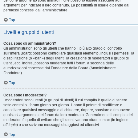
Le icone argomento sono immagini che possono essere associate agli
argomenti per indicare il loro contenuto. La possibilità di usarle dipende dai
permessi concessi dall’amministratore
Top
Livelli e gruppi di utenti
Cosa sono gli amministratori?
Gli amministratori sono gli utenti che hanno il più alto grado di controllo
sull’intera Board; possono controllare qualsiasi elemento, inclusi i permessi, la
disabilitazione (o «ban») degli utenti, la creazione di moderatori e gruppi di
utenti, ecc. Inoltre, possono moderare tutti i forum, a seconda delle
autorizzazioni concesse dal Fondatore della Board (Amministratore
Fondatore).
Top
Cosa sono i moderatori?
I moderatori sono utenti (o gruppi di utenti) il cui compito è quello di tenere
sotto controllo i forum giorno per giorno. Hanno il potere di modificare o
cancellare qualsiasi messaggio e di chiudere, riaprire, spostare o rimuovere
qualsiasi argomento del forum da loro moderato. Generalmente il compito dei
moderatori è quello di evitare che gli utenti vadano «fuori tema» (in inglese,
off-topic
) o che scrivano messaggi oltraggiosi ed offensivi.
Top