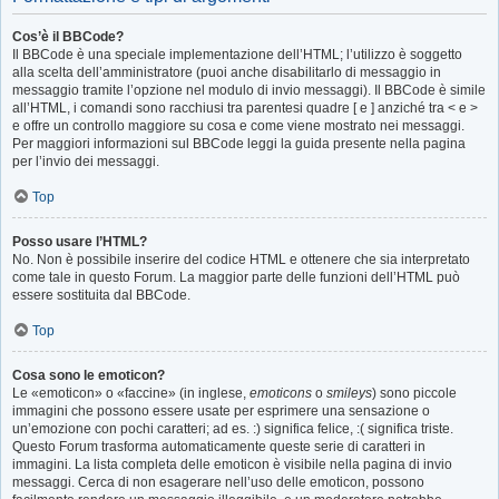
Cos’è il BBCode?
Il BBCode è una speciale implementazione dell’HTML; l’utilizzo è soggetto
alla scelta dell’amministratore (puoi anche disabilitarlo di messaggio in
messaggio tramite l’opzione nel modulo di invio messaggi). Il BBCode è simile
all’HTML, i comandi sono racchiusi tra parentesi quadre [ e ] anziché tra < e >
e offre un controllo maggiore su cosa e come viene mostrato nei messaggi.
Per maggiori informazioni sul BBCode leggi la guida presente nella pagina
per l’invio dei messaggi.
Top
Posso usare l’HTML?
No. Non è possibile inserire del codice HTML e ottenere che sia interpretato
come tale in questo Forum. La maggior parte delle funzioni dell’HTML può
essere sostituita dal BBCode.
Top
Cosa sono le emoticon?
Le «emoticon» o «faccine» (in inglese,
emoticons
o
smileys
) sono piccole
immagini che possono essere usate per esprimere una sensazione o
un’emozione con pochi caratteri; ad es. :) significa felice, :( significa triste.
Questo Forum trasforma automaticamente queste serie di caratteri in
immagini. La lista completa delle emoticon è visibile nella pagina di invio
messaggi. Cerca di non esagerare nell’uso delle emoticon, possono