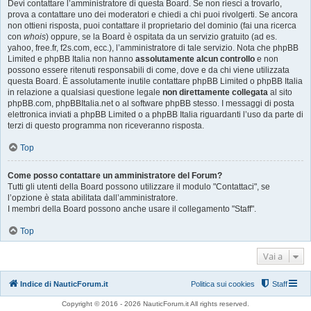
Devi contattare l’amministratore di questa Board. Se non riesci a trovarlo,
prova a contattare uno dei moderatori e chiedi a chi puoi rivolgerti. Se ancora
non ottieni risposta, puoi contattare il proprietario del dominio (fai una ricerca
con
whois
) oppure, se la Board è ospitata da un servizio gratuito (ad es.
yahoo, free.fr, f2s.com, ecc.), l’amministratore di tale servizio. Nota che phpBB
Limited e phpBB Italia non hanno
assolutamente alcun controllo
e non
possono essere ritenuti responsabili di come, dove e da chi viene utilizzata
questa Board. È assolutamente inutile contattare phpBB Limited o phpBB Italia
in relazione a qualsiasi questione legale
non direttamente collegata
al sito
phpBB.com, phpBBItalia.net o al software phpBB stesso. I messaggi di posta
elettronica inviati a phpBB Limited o a phpBB Italia riguardanti l’uso da parte di
terzi di questo programma non riceveranno risposta.
Top
Come posso contattare un amministratore del Forum?
Tutti gli utenti della Board possono utilizzare il modulo "Contattaci", se
l’opzione è stata abilitata dall’amministratore.
I membri della Board possono anche usare il collegamento "Staff".
Top
Vai a
Indice di NauticForum.it
Politica sui cookies
Staff
Copyright © 2016 - 2026 NauticForum.it All rights reserved.