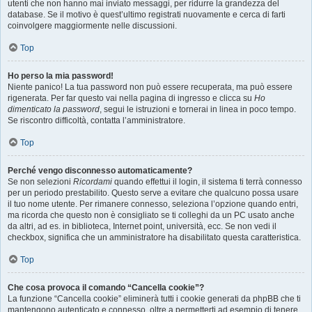
utenti che non hanno mai inviato messaggi, per ridurre la grandezza del
database. Se il motivo è quest’ultimo registrati nuovamente e cerca di farti
coinvolgere maggiormente nelle discussioni.
Top
Ho perso la mia password!
Niente panico! La tua password non può essere recuperata, ma può essere
rigenerata. Per far questo vai nella pagina di ingresso e clicca su
Ho
dimenticato la password
, segui le istruzioni e tornerai in linea in poco tempo.
Se riscontro difficoltà, contatta l’amministratore.
Top
Perché vengo disconnesso automaticamente?
Se non selezioni
Ricordami
quando effettui il login, il sistema ti terrà connesso
per un periodo prestabilito. Questo serve a evitare che qualcuno possa usare
il tuo nome utente. Per rimanere connesso, seleziona l’opzione quando entri,
ma ricorda che questo non è consigliato se ti colleghi da un PC usato anche
da altri, ad es. in biblioteca, Internet point, università, ecc. Se non vedi il
checkbox, significa che un amministratore ha disabilitato questa caratteristica.
Top
Che cosa provoca il comando “Cancella cookie”?
La funzione “Cancella cookie” eliminerà tutti i cookie generati da phpBB che ti
mantengono autenticato e connesso, oltre a permetterti ad esempio di tenere