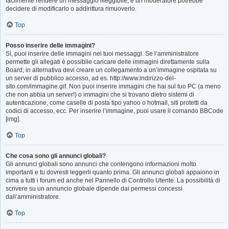
facilmente rendere un messaggio illeggibile, e un moderatore potrebbe
decidere di modificarlo o addirittura rimuoverlo.
Top
Posso inserire delle immagini?
Sì, puoi inserire delle immagini nei tuoi messaggi. Se l’amministratore
permette gli allegati è possibile caricare delle immagini direttamente sulla
Board; in alternativa devi creare un collegamento a un’immagine ospitata su
un server di pubblico accesso, ad es. http://www.indirizzo-del-
sito.com/immagine.gif. Non puoi inserire immagini che hai sul tuo PC (a meno
che non abbia un server!) o immagini che si trovano dietro sistemi di
autenticazione, come caselle di posta tipo yahoo o hotmail, siti protetti da
codici di accesso, ecc. Per inserire l’immagine, puoi usare il comando BBCode
[img].
Top
Che cosa sono gli annunci globali?
Gli annunci globali sono annunci che contengono informazioni molto
importanti e tu dovresti leggerli quanto prima. Gli annunci globali appaiono in
cima a tutti i forum ed anche nel Pannello di Controllo Utente. La possibilità di
scrivere su un annuncio globale dipende dai permessi concessi
dall’amministratore.
Top