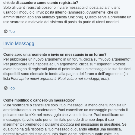
chiede di accedere come utente registrato?
Solo gli utenti registrati possono inviare messaggi di posta ad altri utenti
usando il modulo di invio posta interno (ammesso, ovviamente, che gli
amministratori abbiano abilitato questa funzione). Questo serve a prevenire un
uso scorretto o malevolo del sistema di posta da parte di utenti anonimi
Top
Invio Messaggi
Come apro un argomento o invio un messaggio in un forum?
Per pubblicare un nuovo argomento in un forum, clicca su “Nuovo argomento”.
Per pubblicare una risposta ad un argomento, clicca su “Rispondi”. Potresti
avere bisogno di registrarti prima di poter inviare un messaggio: le tue funzioni
disponibili sono elencate in fondo alla pagina del forum o dell’argomento (la
lista
Puoi aprire nuovi argomenti
,
Puoi votare nei sondaggi
, ecc.).
Top
Come modifico o cancello un messaggio?
Puoi modificare o cancellare solo i tuoi messaggi, a meno che tu non sia un
amministratore o un moderatore. Puoi cancellare un messaggio premendo il
pulsante con la «X» nel messaggio che vuoi eliminare. Puoi modificare un
messaggio (a volte solo per un limitato periodo di tempo dopo il suo
inserimento) premendo il pulsante
modifica
nel messaggio in questione. Se
qualcuno ha già risposto al tuo messaggio, quando effettui una modifica,
potresti trovare del testo aggiunto dove viene indicato quante volte l’hai