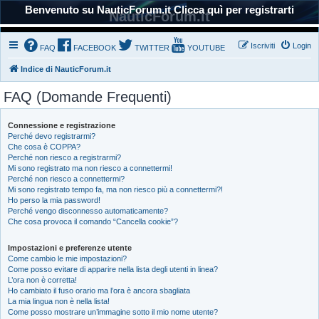
Benvenuto su NauticForum.it Clicca quì per registrarti
NauticForum.it
Iscriviti
Login
FAQ
FACEBOOK
TWITTER
YOUTUBE
Indice di NauticForum.it
FAQ (Domande Frequenti)
Connessione e registrazione
Perché devo registrarmi?
Che cosa è COPPA?
Perché non riesco a registrarmi?
Mi sono registrato ma non riesco a connettermi!
Perché non riesco a connettermi?
Mi sono registrato tempo fa, ma non riesco più a connettermi?!
Ho perso la mia password!
Perché vengo disconnesso automaticamente?
Che cosa provoca il comando “Cancella cookie”?
Impostazioni e preferenze utente
Come cambio le mie impostazioni?
Come posso evitare di apparire nella lista degli utenti in linea?
L’ora non è corretta!
Ho cambiato il fuso orario ma l’ora è ancora sbagliata
La mia lingua non è nella lista!
Come posso mostrare un’immagine sotto il mio nome utente?