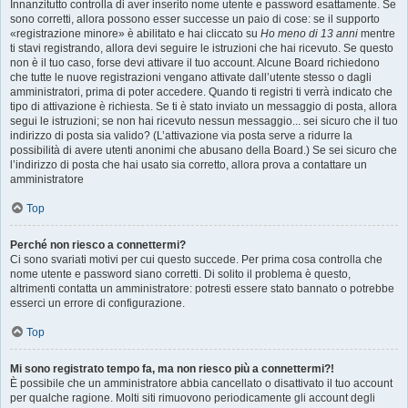
Innanzitutto controlla di aver inserito nome utente e password esattamente. Se
sono corretti, allora possono esser successe un paio di cose: se il supporto
«registrazione minore» è abilitato e hai cliccato su
Ho meno di 13 anni
mentre
ti stavi registrando, allora devi seguire le istruzioni che hai ricevuto. Se questo
non è il tuo caso, forse devi attivare il tuo account. Alcune Board richiedono
che tutte le nuove registrazioni vengano attivate dall’utente stesso o dagli
amministratori, prima di poter accedere. Quando ti registri ti verrà indicato che
tipo di attivazione è richiesta. Se ti è stato inviato un messaggio di posta, allora
segui le istruzioni; se non hai ricevuto nessun messaggio... sei sicuro che il tuo
indirizzo di posta sia valido? (L’attivazione via posta serve a ridurre la
possibilità di avere utenti anonimi che abusano della Board.) Se sei sicuro che
l’indirizzo di posta che hai usato sia corretto, allora prova a contattare un
amministratore
Top
Perché non riesco a connettermi?
Ci sono svariati motivi per cui questo succede. Per prima cosa controlla che
nome utente e password siano corretti. Di solito il problema è questo,
altrimenti contatta un amministratore: potresti essere stato bannato o potrebbe
esserci un errore di configurazione.
Top
Mi sono registrato tempo fa, ma non riesco più a connettermi?!
È possibile che un amministratore abbia cancellato o disattivato il tuo account
per qualche ragione. Molti siti rimuovono periodicamente gli account degli