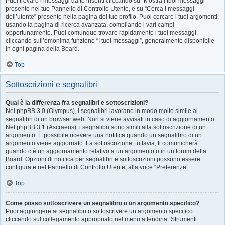
Puoi trovare i messaggi da te inseriti cliccando su “Mostra i tuoi messaggi”
presente nel tuo Pannello di Controllo Utente, e su “Cerca i messaggi
dell’utente” presente nella pagina del tuo profilo. Puoi cercare i tuoi argomenti,
usando la pagina di ricerca avanzata, compilando i vari campi
opportunamente. Puoi comunque trovare rapidamente i tuoi messaggi,
cliccando sull’omonima funzione “I tuoi messaggi”, generalmente disponibile
in ogni pagina della Board.
Top
Sottoscrizioni e segnalibri
Qual è la differenza fra segnalibri e sottoscrizioni?
Nel phpBB 3.0 (Olympus), i segnalibri lavorano in modo molto simile ai
segnalibri di un browser web. Non si viene avvisati in caso di aggiornamento.
Nel phpBB 3.1 (Ascraeus), i segnalibri sono simili alla sottoscrizione di un
argomento. È possibile ricevere una notifica quando un segnalibro di un
argomento viene aggiornato. La sottoscrizione, tuttavia, ti comunicherà
quando c’è un aggiornamento relativo a un argomento o in un forum della
Board. Opzioni di notifica per segnalibri e sottoscrizioni possono essere
configurate nel Pannello di Controllo Utente, alla voce “Preferenze”.
Top
Come posso sottoscrivere un segnalibro o un argomento specifico?
Puoi aggiungere ai segnalibri o sottoscrivere un argomento specifico
cliccando sul collegamento appropriato nel menu a tendina “Strumenti