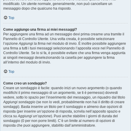
modificato. Un utente normale, generalmente, non può cancellare un
messaggio dopo che qualcuno ha risposto.
Top
Come aggiungo una firma ai miei messaggi?
Per aggiungere una firma ad un messaggio devi prima crearne una tramite il
Pannello di Controllo Utente. Una volta creata, è possibile selezionare
l’opzione
Aggiungi la firma
nel modulo di invio. È inoltre possibile aggiungere
una firma a tutti i tuoi messaggi selezionando l’apposita voce nel Pannello di
Controllo Utente. Se lo si fa, è possibile evitare che una firma venga aggiunta
ai singoli messaggi deselezionando la casella per aggiungere la firma
all’interno del modulo di invio.
Top
Come creo un sondaggio?
Creare un sondaggio è facile: quando inizi un nuovo argomento (o quando
modifichi il primo messaggio di un argomento, se ti è permesso) dovresti
vedere, sotto lo spazio per l’inserimento del messaggio, un riquadro dal titolo
Aggiungi sondaggio
(se non lo vedi, probabilmente non hai il diritto di creare
sondaggi). Basta inserire un titolo per il sondaggio e almeno due opzioni di
risposta (per inserire un’opzione di risposta, scrivila nell’apposito spazio e
clicca su
Aggiungi un’opzione
). Puoi anche stabilire i giorni di durata del
sondaggio (0 per non porre limiti). C’è un limite al numero di opzioni di
risposta che puoi aggiungere, stabilito dall’amministratore.