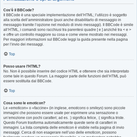
Cos’è il BBCode?
Il BBCode è una speciale implementazione dell’HTML; l’utilizzo è soggetto
alla scelta dell’amministratore (puoi anche disabilitarlo di messaggio in
messaggio tramite l’opzione nel modulo di invio messaggi). Il BBCode è simile
all’HTML, i comandi sono racchiusi tra parentesi quadre [ e ] anziché tra < e >
e offre un controllo maggiore su cosa e come viene mostrato nei messaggi.
Per maggiori informazioni sul BBCode leggi la guida presente nella pagina
per l’invio dei messaggi.
Top
Posso usare l’HTML?
No. Non è possibile inserire del codice HTML e ottenere che sia interpretato
come tale in questo Forum. La maggior parte delle funzioni dell’HTML può
essere sostituita dal BBCode.
Top
Cosa sono le emoticon?
Le «emoticon» o «faccine» (in inglese,
emoticons
o
smileys
) sono piccole
immagini che possono essere usate per esprimere una sensazione o
un’emozione con pochi caratteri; ad es. :) significa felice, :( significa triste.
Questo Forum trasforma automaticamente queste serie di caratteri in
immagini. La lista completa delle emoticon è visibile nella pagina di invio
messaggi. Cerca di non esagerare nell’uso delle emoticon, possono