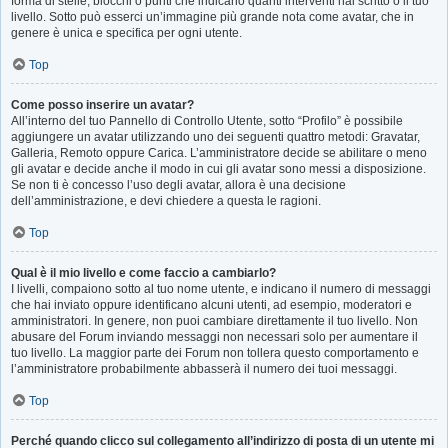
forma di stelle, blocchi o punti che indicano quanti interventi hai scritto o il tuo
livello. Sotto può esserci un’immagine più grande nota come avatar, che in
genere è unica e specifica per ogni utente.
Top
Come posso inserire un avatar?
All’interno del tuo Pannello di Controllo Utente, sotto “Profilo” è possibile
aggiungere un avatar utilizzando uno dei seguenti quattro metodi: Gravatar,
Galleria, Remoto oppure Carica. L’amministratore decide se abilitare o meno
gli avatar e decide anche il modo in cui gli avatar sono messi a disposizione.
Se non ti è concesso l’uso degli avatar, allora è una decisione
dell’amministrazione, e devi chiedere a questa le ragioni.
Top
Qual è il mio livello e come faccio a cambiarlo?
I livelli, compaiono sotto al tuo nome utente, e indicano il numero di messaggi
che hai inviato oppure identificano alcuni utenti, ad esempio, moderatori e
amministratori. In genere, non puoi cambiare direttamente il tuo livello. Non
abusare del Forum inviando messaggi non necessari solo per aumentare il
tuo livello. La maggior parte dei Forum non tollera questo comportamento e
l’amministratore probabilmente abbasserà il numero dei tuoi messaggi.
Top
Perché quando clicco sul collegamento all’indirizzo di posta di un utente mi