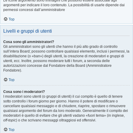
Le icone argomento sono immagini che possono essere associate agli
argomenti per indicare il loro contenuto. La possibilità di usarle dipende dai
permessi concessi dall’amministratore
Top
Livelli e gruppi di utenti
Cosa sono gli amministratori?
Gli amministratori sono gli utenti che hanno il più alto grado di controllo
sull’intera Board; possono controllare qualsiasi elemento, inclusi i permessi, la
disabilitazione (o «ban») degli utenti, la creazione di moderatori e gruppi di
utenti, ecc. Inoltre, possono moderare tutti i forum, a seconda delle
autorizzazioni concesse dal Fondatore della Board (Amministratore
Fondatore).
Top
Cosa sono i moderatori?
I moderatori sono utenti (o gruppi di utenti) il cui compito è quello di tenere
sotto controllo i forum giorno per giorno. Hanno il potere di modificare o
cancellare qualsiasi messaggio e di chiudere, riaprire, spostare o rimuovere
qualsiasi argomento del forum da loro moderato. Generalmente il compito dei
moderatori è quello di evitare che gli utenti vadano «fuori tema» (in inglese,
off-topic
) o che scrivano messaggi oltraggiosi ed offensivi.
Top