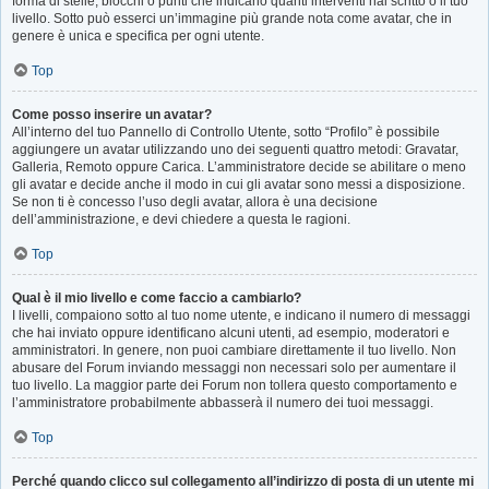
forma di stelle, blocchi o punti che indicano quanti interventi hai scritto o il tuo
livello. Sotto può esserci un’immagine più grande nota come avatar, che in
genere è unica e specifica per ogni utente.
Top
Come posso inserire un avatar?
All’interno del tuo Pannello di Controllo Utente, sotto “Profilo” è possibile
aggiungere un avatar utilizzando uno dei seguenti quattro metodi: Gravatar,
Galleria, Remoto oppure Carica. L’amministratore decide se abilitare o meno
gli avatar e decide anche il modo in cui gli avatar sono messi a disposizione.
Se non ti è concesso l’uso degli avatar, allora è una decisione
dell’amministrazione, e devi chiedere a questa le ragioni.
Top
Qual è il mio livello e come faccio a cambiarlo?
I livelli, compaiono sotto al tuo nome utente, e indicano il numero di messaggi
che hai inviato oppure identificano alcuni utenti, ad esempio, moderatori e
amministratori. In genere, non puoi cambiare direttamente il tuo livello. Non
abusare del Forum inviando messaggi non necessari solo per aumentare il
tuo livello. La maggior parte dei Forum non tollera questo comportamento e
l’amministratore probabilmente abbasserà il numero dei tuoi messaggi.
Top
Perché quando clicco sul collegamento all’indirizzo di posta di un utente mi