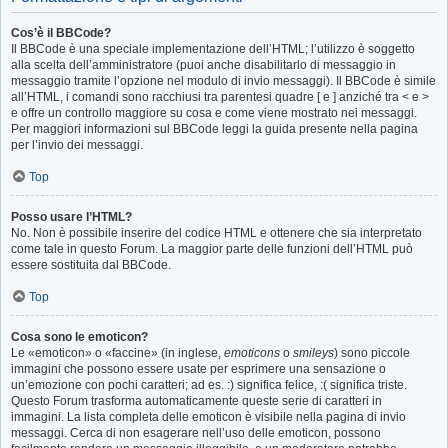
Cos’è il BBCode?
Il BBCode è una speciale implementazione dell’HTML; l’utilizzo è soggetto
alla scelta dell’amministratore (puoi anche disabilitarlo di messaggio in
messaggio tramite l’opzione nel modulo di invio messaggi). Il BBCode è simile
all’HTML, i comandi sono racchiusi tra parentesi quadre [ e ] anziché tra < e >
e offre un controllo maggiore su cosa e come viene mostrato nei messaggi.
Per maggiori informazioni sul BBCode leggi la guida presente nella pagina
per l’invio dei messaggi.
Top
Posso usare l’HTML?
No. Non è possibile inserire del codice HTML e ottenere che sia interpretato
come tale in questo Forum. La maggior parte delle funzioni dell’HTML può
essere sostituita dal BBCode.
Top
Cosa sono le emoticon?
Le «emoticon» o «faccine» (in inglese,
emoticons
o
smileys
) sono piccole
immagini che possono essere usate per esprimere una sensazione o
un’emozione con pochi caratteri; ad es. :) significa felice, :( significa triste.
Questo Forum trasforma automaticamente queste serie di caratteri in
immagini. La lista completa delle emoticon è visibile nella pagina di invio
messaggi. Cerca di non esagerare nell’uso delle emoticon, possono