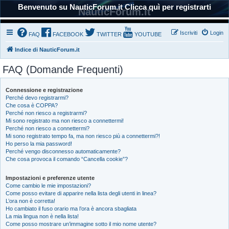
Benvenuto su NauticForum.it Clicca quì per registrarti
NauticForum.it
Iscriviti
Login
FAQ
FACEBOOK
TWITTER
YOUTUBE
Indice di NauticForum.it
FAQ (Domande Frequenti)
Connessione e registrazione
Perché devo registrarmi?
Che cosa è COPPA?
Perché non riesco a registrarmi?
Mi sono registrato ma non riesco a connettermi!
Perché non riesco a connettermi?
Mi sono registrato tempo fa, ma non riesco più a connettermi?!
Ho perso la mia password!
Perché vengo disconnesso automaticamente?
Che cosa provoca il comando “Cancella cookie”?
Impostazioni e preferenze utente
Come cambio le mie impostazioni?
Come posso evitare di apparire nella lista degli utenti in linea?
L’ora non è corretta!
Ho cambiato il fuso orario ma l’ora è ancora sbagliata
La mia lingua non è nella lista!
Come posso mostrare un’immagine sotto il mio nome utente?