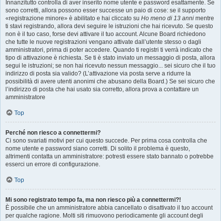
Innanzitutto controlla di aver inserito nome utente e password esattamente. Se
sono corretti, allora possono esser successe un paio di cose: se il supporto
«registrazione minore» è abilitato e hai cliccato su
Ho meno di 13 anni
mentre
ti stavi registrando, allora devi seguire le istruzioni che hai ricevuto. Se questo
non è il tuo caso, forse devi attivare il tuo account. Alcune Board richiedono
che tutte le nuove registrazioni vengano attivate dall’utente stesso o dagli
amministratori, prima di poter accedere. Quando ti registri ti verrà indicato che
tipo di attivazione è richiesta. Se ti è stato inviato un messaggio di posta, allora
segui le istruzioni; se non hai ricevuto nessun messaggio... sei sicuro che il tuo
indirizzo di posta sia valido? (L’attivazione via posta serve a ridurre la
possibilità di avere utenti anonimi che abusano della Board.) Se sei sicuro che
l’indirizzo di posta che hai usato sia corretto, allora prova a contattare un
amministratore
Top
Perché non riesco a connettermi?
Ci sono svariati motivi per cui questo succede. Per prima cosa controlla che
nome utente e password siano corretti. Di solito il problema è questo,
altrimenti contatta un amministratore: potresti essere stato bannato o potrebbe
esserci un errore di configurazione.
Top
Mi sono registrato tempo fa, ma non riesco più a connettermi?!
È possibile che un amministratore abbia cancellato o disattivato il tuo account
per qualche ragione. Molti siti rimuovono periodicamente gli account degli