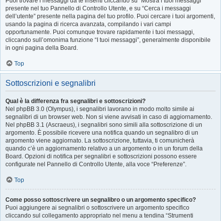
Puoi trovare i messaggi da te inseriti cliccando su “Mostra i tuoi messaggi”
presente nel tuo Pannello di Controllo Utente, e su “Cerca i messaggi
dell’utente” presente nella pagina del tuo profilo. Puoi cercare i tuoi argomenti,
usando la pagina di ricerca avanzata, compilando i vari campi
opportunamente. Puoi comunque trovare rapidamente i tuoi messaggi,
cliccando sull’omonima funzione “I tuoi messaggi”, generalmente disponibile
in ogni pagina della Board.
Top
Sottoscrizioni e segnalibri
Qual è la differenza fra segnalibri e sottoscrizioni?
Nel phpBB 3.0 (Olympus), i segnalibri lavorano in modo molto simile ai
segnalibri di un browser web. Non si viene avvisati in caso di aggiornamento.
Nel phpBB 3.1 (Ascraeus), i segnalibri sono simili alla sottoscrizione di un
argomento. È possibile ricevere una notifica quando un segnalibro di un
argomento viene aggiornato. La sottoscrizione, tuttavia, ti comunicherà
quando c’è un aggiornamento relativo a un argomento o in un forum della
Board. Opzioni di notifica per segnalibri e sottoscrizioni possono essere
configurate nel Pannello di Controllo Utente, alla voce “Preferenze”.
Top
Come posso sottoscrivere un segnalibro o un argomento specifico?
Puoi aggiungere ai segnalibri o sottoscrivere un argomento specifico
cliccando sul collegamento appropriato nel menu a tendina “Strumenti