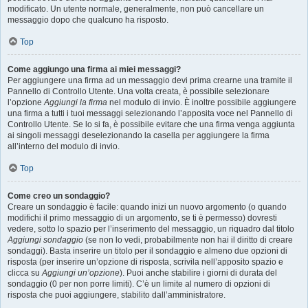
modificato. Un utente normale, generalmente, non può cancellare un
messaggio dopo che qualcuno ha risposto.
Top
Come aggiungo una firma ai miei messaggi?
Per aggiungere una firma ad un messaggio devi prima crearne una tramite il
Pannello di Controllo Utente. Una volta creata, è possibile selezionare
l’opzione
Aggiungi la firma
nel modulo di invio. È inoltre possibile aggiungere
una firma a tutti i tuoi messaggi selezionando l’apposita voce nel Pannello di
Controllo Utente. Se lo si fa, è possibile evitare che una firma venga aggiunta
ai singoli messaggi deselezionando la casella per aggiungere la firma
all’interno del modulo di invio.
Top
Come creo un sondaggio?
Creare un sondaggio è facile: quando inizi un nuovo argomento (o quando
modifichi il primo messaggio di un argomento, se ti è permesso) dovresti
vedere, sotto lo spazio per l’inserimento del messaggio, un riquadro dal titolo
Aggiungi sondaggio
(se non lo vedi, probabilmente non hai il diritto di creare
sondaggi). Basta inserire un titolo per il sondaggio e almeno due opzioni di
risposta (per inserire un’opzione di risposta, scrivila nell’apposito spazio e
clicca su
Aggiungi un’opzione
). Puoi anche stabilire i giorni di durata del
sondaggio (0 per non porre limiti). C’è un limite al numero di opzioni di
risposta che puoi aggiungere, stabilito dall’amministratore.