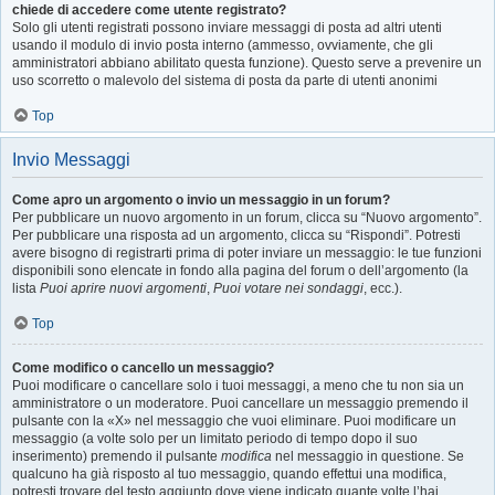
chiede di accedere come utente registrato?
Solo gli utenti registrati possono inviare messaggi di posta ad altri utenti
usando il modulo di invio posta interno (ammesso, ovviamente, che gli
amministratori abbiano abilitato questa funzione). Questo serve a prevenire un
uso scorretto o malevolo del sistema di posta da parte di utenti anonimi
Top
Invio Messaggi
Come apro un argomento o invio un messaggio in un forum?
Per pubblicare un nuovo argomento in un forum, clicca su “Nuovo argomento”.
Per pubblicare una risposta ad un argomento, clicca su “Rispondi”. Potresti
avere bisogno di registrarti prima di poter inviare un messaggio: le tue funzioni
disponibili sono elencate in fondo alla pagina del forum o dell’argomento (la
lista
Puoi aprire nuovi argomenti
,
Puoi votare nei sondaggi
, ecc.).
Top
Come modifico o cancello un messaggio?
Puoi modificare o cancellare solo i tuoi messaggi, a meno che tu non sia un
amministratore o un moderatore. Puoi cancellare un messaggio premendo il
pulsante con la «X» nel messaggio che vuoi eliminare. Puoi modificare un
messaggio (a volte solo per un limitato periodo di tempo dopo il suo
inserimento) premendo il pulsante
modifica
nel messaggio in questione. Se
qualcuno ha già risposto al tuo messaggio, quando effettui una modifica,
potresti trovare del testo aggiunto dove viene indicato quante volte l’hai