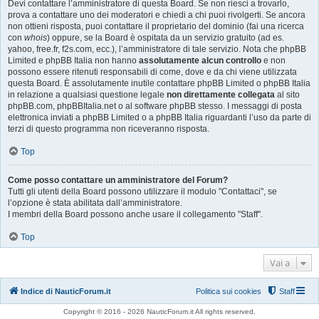
Devi contattare l’amministratore di questa Board. Se non riesci a trovarlo,
prova a contattare uno dei moderatori e chiedi a chi puoi rivolgerti. Se ancora
non ottieni risposta, puoi contattare il proprietario del dominio (fai una ricerca
con
whois
) oppure, se la Board è ospitata da un servizio gratuito (ad es.
yahoo, free.fr, f2s.com, ecc.), l’amministratore di tale servizio. Nota che phpBB
Limited e phpBB Italia non hanno
assolutamente alcun controllo
e non
possono essere ritenuti responsabili di come, dove e da chi viene utilizzata
questa Board. È assolutamente inutile contattare phpBB Limited o phpBB Italia
in relazione a qualsiasi questione legale
non direttamente collegata
al sito
phpBB.com, phpBBItalia.net o al software phpBB stesso. I messaggi di posta
elettronica inviati a phpBB Limited o a phpBB Italia riguardanti l’uso da parte di
terzi di questo programma non riceveranno risposta.
Top
Come posso contattare un amministratore del Forum?
Tutti gli utenti della Board possono utilizzare il modulo "Contattaci", se
l’opzione è stata abilitata dall’amministratore.
I membri della Board possono anche usare il collegamento "Staff".
Top
Vai a
Indice di NauticForum.it
Politica sui cookies
Staff
Copyright © 2016 - 2026 NauticForum.it All rights reserved.