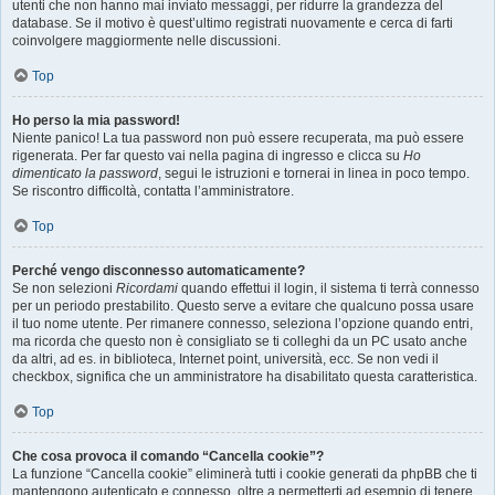
utenti che non hanno mai inviato messaggi, per ridurre la grandezza del
database. Se il motivo è quest’ultimo registrati nuovamente e cerca di farti
coinvolgere maggiormente nelle discussioni.
Top
Ho perso la mia password!
Niente panico! La tua password non può essere recuperata, ma può essere
rigenerata. Per far questo vai nella pagina di ingresso e clicca su
Ho
dimenticato la password
, segui le istruzioni e tornerai in linea in poco tempo.
Se riscontro difficoltà, contatta l’amministratore.
Top
Perché vengo disconnesso automaticamente?
Se non selezioni
Ricordami
quando effettui il login, il sistema ti terrà connesso
per un periodo prestabilito. Questo serve a evitare che qualcuno possa usare
il tuo nome utente. Per rimanere connesso, seleziona l’opzione quando entri,
ma ricorda che questo non è consigliato se ti colleghi da un PC usato anche
da altri, ad es. in biblioteca, Internet point, università, ecc. Se non vedi il
checkbox, significa che un amministratore ha disabilitato questa caratteristica.
Top
Che cosa provoca il comando “Cancella cookie”?
La funzione “Cancella cookie” eliminerà tutti i cookie generati da phpBB che ti
mantengono autenticato e connesso, oltre a permetterti ad esempio di tenere