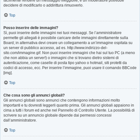
facilmente rendere un messaggio illeggibile, e un moderatore potrebbe
decidere di modificarlo o addirittura rimuoverlo.
Top
Posso inserire delle immagini?
Sì, puoi inserire delle immagini nei tuoi messaggi. Se l’amministratore
permette gli allegati è possibile caricare delle immagini direttamente sulla
Board; in alternativa devi creare un collegamento a un’immagine ospitata su
un server di pubblico accesso, ad es. http://www.indirizzo-del-
sito.com/immagine.gif. Non puoi inserire immagini che hai sul tuo PC (a meno
che non abbia un server!) o immagini che si trovano dietro sistemi di
autenticazione, come caselle di posta tipo yahoo o hotmail, siti protetti da
codici di accesso, ecc. Per inserire l’immagine, puoi usare il comando BBCode
[img].
Top
Che cosa sono gli annunci globali?
Gli annunci globali sono annunci che contengono informazioni molto
importanti e tu dovresti leggerli quanto prima. Gli annunci globali appaiono in
cima a tutti i forum ed anche nel Pannello di Controllo Utente. La possibilità di
scrivere su un annuncio globale dipende dai permessi concessi
dall’amministratore.
Top