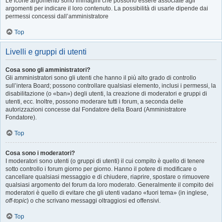
Le icone argomento sono immagini che possono essere associate agli
argomenti per indicare il loro contenuto. La possibilità di usarle dipende dai
permessi concessi dall’amministratore
Top
Livelli e gruppi di utenti
Cosa sono gli amministratori?
Gli amministratori sono gli utenti che hanno il più alto grado di controllo
sull’intera Board; possono controllare qualsiasi elemento, inclusi i permessi, la
disabilitazione (o «ban») degli utenti, la creazione di moderatori e gruppi di
utenti, ecc. Inoltre, possono moderare tutti i forum, a seconda delle
autorizzazioni concesse dal Fondatore della Board (Amministratore
Fondatore).
Top
Cosa sono i moderatori?
I moderatori sono utenti (o gruppi di utenti) il cui compito è quello di tenere
sotto controllo i forum giorno per giorno. Hanno il potere di modificare o
cancellare qualsiasi messaggio e di chiudere, riaprire, spostare o rimuovere
qualsiasi argomento del forum da loro moderato. Generalmente il compito dei
moderatori è quello di evitare che gli utenti vadano «fuori tema» (in inglese,
off-topic
) o che scrivano messaggi oltraggiosi ed offensivi.
Top