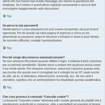
utenti che non hanno mai inviato messaggi, per ridurre la grandezza del
database. Se il motivo è quest’ultimo registrati nuovamente e cerca di farti
coinvolgere maggiormente nelle discussioni.
Top
Ho perso la mia password!
Niente panico! La tua password non può essere recuperata, ma può essere
rigenerata. Per far questo vai nella pagina di ingresso e clicca su
Ho
dimenticato la password
, segui le istruzioni e tornerai in linea in poco tempo.
Se riscontro difficoltà, contatta l’amministratore.
Top
Perché vengo disconnesso automaticamente?
Se non selezioni
Ricordami
quando effettui il login, il sistema ti terrà connesso
per un periodo prestabilito. Questo serve a evitare che qualcuno possa usare
il tuo nome utente. Per rimanere connesso, seleziona l’opzione quando entri,
ma ricorda che questo non è consigliato se ti colleghi da un PC usato anche
da altri, ad es. in biblioteca, Internet point, università, ecc. Se non vedi il
checkbox, significa che un amministratore ha disabilitato questa caratteristica.
Top
Che cosa provoca il comando “Cancella cookie”?
La funzione “Cancella cookie” eliminerà tutti i cookie generati da phpBB che ti
mantengono autenticato e connesso, oltre a permetterti ad esempio di tenere