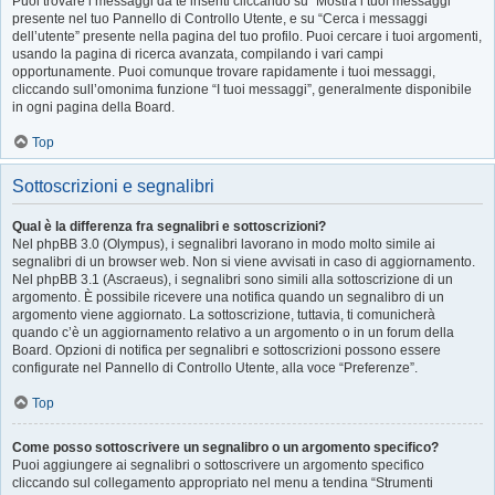
Puoi trovare i messaggi da te inseriti cliccando su “Mostra i tuoi messaggi”
presente nel tuo Pannello di Controllo Utente, e su “Cerca i messaggi
dell’utente” presente nella pagina del tuo profilo. Puoi cercare i tuoi argomenti,
usando la pagina di ricerca avanzata, compilando i vari campi
opportunamente. Puoi comunque trovare rapidamente i tuoi messaggi,
cliccando sull’omonima funzione “I tuoi messaggi”, generalmente disponibile
in ogni pagina della Board.
Top
Sottoscrizioni e segnalibri
Qual è la differenza fra segnalibri e sottoscrizioni?
Nel phpBB 3.0 (Olympus), i segnalibri lavorano in modo molto simile ai
segnalibri di un browser web. Non si viene avvisati in caso di aggiornamento.
Nel phpBB 3.1 (Ascraeus), i segnalibri sono simili alla sottoscrizione di un
argomento. È possibile ricevere una notifica quando un segnalibro di un
argomento viene aggiornato. La sottoscrizione, tuttavia, ti comunicherà
quando c’è un aggiornamento relativo a un argomento o in un forum della
Board. Opzioni di notifica per segnalibri e sottoscrizioni possono essere
configurate nel Pannello di Controllo Utente, alla voce “Preferenze”.
Top
Come posso sottoscrivere un segnalibro o un argomento specifico?
Puoi aggiungere ai segnalibri o sottoscrivere un argomento specifico
cliccando sul collegamento appropriato nel menu a tendina “Strumenti