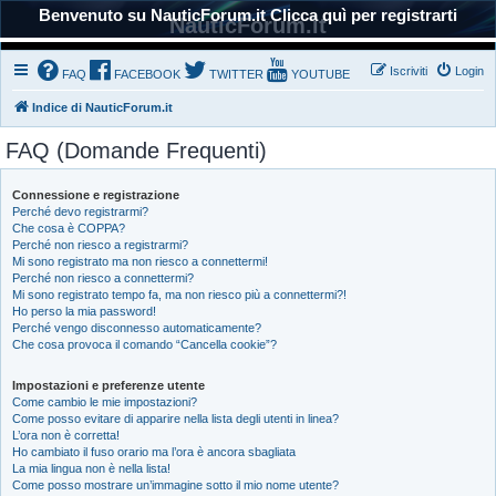
Benvenuto su NauticForum.it Clicca quì per registrarti
NauticForum.it
Iscriviti
Login
FAQ
FACEBOOK
TWITTER
YOUTUBE
Indice di NauticForum.it
FAQ (Domande Frequenti)
Connessione e registrazione
Perché devo registrarmi?
Che cosa è COPPA?
Perché non riesco a registrarmi?
Mi sono registrato ma non riesco a connettermi!
Perché non riesco a connettermi?
Mi sono registrato tempo fa, ma non riesco più a connettermi?!
Ho perso la mia password!
Perché vengo disconnesso automaticamente?
Che cosa provoca il comando “Cancella cookie”?
Impostazioni e preferenze utente
Come cambio le mie impostazioni?
Come posso evitare di apparire nella lista degli utenti in linea?
L’ora non è corretta!
Ho cambiato il fuso orario ma l’ora è ancora sbagliata
La mia lingua non è nella lista!
Come posso mostrare un’immagine sotto il mio nome utente?