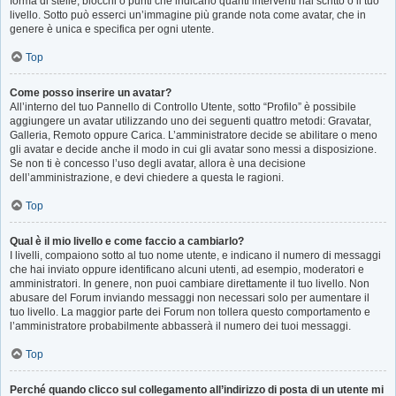
forma di stelle, blocchi o punti che indicano quanti interventi hai scritto o il tuo
livello. Sotto può esserci un’immagine più grande nota come avatar, che in
genere è unica e specifica per ogni utente.
Top
Come posso inserire un avatar?
All’interno del tuo Pannello di Controllo Utente, sotto “Profilo” è possibile
aggiungere un avatar utilizzando uno dei seguenti quattro metodi: Gravatar,
Galleria, Remoto oppure Carica. L’amministratore decide se abilitare o meno
gli avatar e decide anche il modo in cui gli avatar sono messi a disposizione.
Se non ti è concesso l’uso degli avatar, allora è una decisione
dell’amministrazione, e devi chiedere a questa le ragioni.
Top
Qual è il mio livello e come faccio a cambiarlo?
I livelli, compaiono sotto al tuo nome utente, e indicano il numero di messaggi
che hai inviato oppure identificano alcuni utenti, ad esempio, moderatori e
amministratori. In genere, non puoi cambiare direttamente il tuo livello. Non
abusare del Forum inviando messaggi non necessari solo per aumentare il
tuo livello. La maggior parte dei Forum non tollera questo comportamento e
l’amministratore probabilmente abbasserà il numero dei tuoi messaggi.
Top
Perché quando clicco sul collegamento all’indirizzo di posta di un utente mi