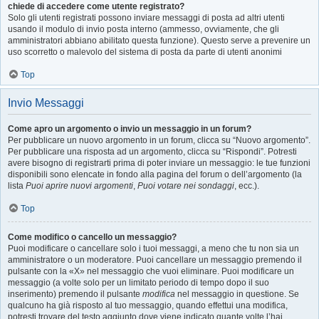
chiede di accedere come utente registrato?
Solo gli utenti registrati possono inviare messaggi di posta ad altri utenti
usando il modulo di invio posta interno (ammesso, ovviamente, che gli
amministratori abbiano abilitato questa funzione). Questo serve a prevenire un
uso scorretto o malevolo del sistema di posta da parte di utenti anonimi
Top
Invio Messaggi
Come apro un argomento o invio un messaggio in un forum?
Per pubblicare un nuovo argomento in un forum, clicca su “Nuovo argomento”.
Per pubblicare una risposta ad un argomento, clicca su “Rispondi”. Potresti
avere bisogno di registrarti prima di poter inviare un messaggio: le tue funzioni
disponibili sono elencate in fondo alla pagina del forum o dell’argomento (la
lista
Puoi aprire nuovi argomenti
,
Puoi votare nei sondaggi
, ecc.).
Top
Come modifico o cancello un messaggio?
Puoi modificare o cancellare solo i tuoi messaggi, a meno che tu non sia un
amministratore o un moderatore. Puoi cancellare un messaggio premendo il
pulsante con la «X» nel messaggio che vuoi eliminare. Puoi modificare un
messaggio (a volte solo per un limitato periodo di tempo dopo il suo
inserimento) premendo il pulsante
modifica
nel messaggio in questione. Se
qualcuno ha già risposto al tuo messaggio, quando effettui una modifica,
potresti trovare del testo aggiunto dove viene indicato quante volte l’hai