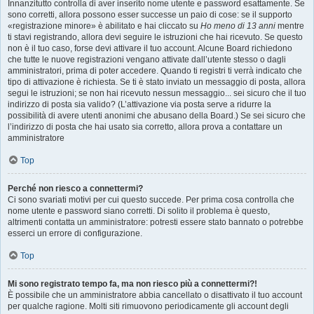
Innanzitutto controlla di aver inserito nome utente e password esattamente. Se
sono corretti, allora possono esser successe un paio di cose: se il supporto
«registrazione minore» è abilitato e hai cliccato su
Ho meno di 13 anni
mentre
ti stavi registrando, allora devi seguire le istruzioni che hai ricevuto. Se questo
non è il tuo caso, forse devi attivare il tuo account. Alcune Board richiedono
che tutte le nuove registrazioni vengano attivate dall’utente stesso o dagli
amministratori, prima di poter accedere. Quando ti registri ti verrà indicato che
tipo di attivazione è richiesta. Se ti è stato inviato un messaggio di posta, allora
segui le istruzioni; se non hai ricevuto nessun messaggio... sei sicuro che il tuo
indirizzo di posta sia valido? (L’attivazione via posta serve a ridurre la
possibilità di avere utenti anonimi che abusano della Board.) Se sei sicuro che
l’indirizzo di posta che hai usato sia corretto, allora prova a contattare un
amministratore
Top
Perché non riesco a connettermi?
Ci sono svariati motivi per cui questo succede. Per prima cosa controlla che
nome utente e password siano corretti. Di solito il problema è questo,
altrimenti contatta un amministratore: potresti essere stato bannato o potrebbe
esserci un errore di configurazione.
Top
Mi sono registrato tempo fa, ma non riesco più a connettermi?!
È possibile che un amministratore abbia cancellato o disattivato il tuo account
per qualche ragione. Molti siti rimuovono periodicamente gli account degli