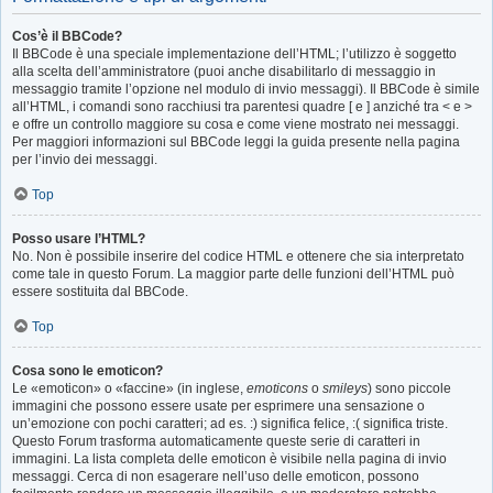
Cos’è il BBCode?
Il BBCode è una speciale implementazione dell’HTML; l’utilizzo è soggetto
alla scelta dell’amministratore (puoi anche disabilitarlo di messaggio in
messaggio tramite l’opzione nel modulo di invio messaggi). Il BBCode è simile
all’HTML, i comandi sono racchiusi tra parentesi quadre [ e ] anziché tra < e >
e offre un controllo maggiore su cosa e come viene mostrato nei messaggi.
Per maggiori informazioni sul BBCode leggi la guida presente nella pagina
per l’invio dei messaggi.
Top
Posso usare l’HTML?
No. Non è possibile inserire del codice HTML e ottenere che sia interpretato
come tale in questo Forum. La maggior parte delle funzioni dell’HTML può
essere sostituita dal BBCode.
Top
Cosa sono le emoticon?
Le «emoticon» o «faccine» (in inglese,
emoticons
o
smileys
) sono piccole
immagini che possono essere usate per esprimere una sensazione o
un’emozione con pochi caratteri; ad es. :) significa felice, :( significa triste.
Questo Forum trasforma automaticamente queste serie di caratteri in
immagini. La lista completa delle emoticon è visibile nella pagina di invio
messaggi. Cerca di non esagerare nell’uso delle emoticon, possono