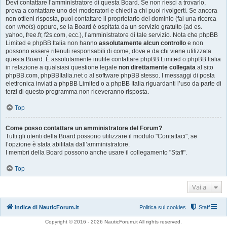
Devi contattare l’amministratore di questa Board. Se non riesci a trovarlo,
prova a contattare uno dei moderatori e chiedi a chi puoi rivolgerti. Se ancora
non ottieni risposta, puoi contattare il proprietario del dominio (fai una ricerca
con
whois
) oppure, se la Board è ospitata da un servizio gratuito (ad es.
yahoo, free.fr, f2s.com, ecc.), l’amministratore di tale servizio. Nota che phpBB
Limited e phpBB Italia non hanno
assolutamente alcun controllo
e non
possono essere ritenuti responsabili di come, dove e da chi viene utilizzata
questa Board. È assolutamente inutile contattare phpBB Limited o phpBB Italia
in relazione a qualsiasi questione legale
non direttamente collegata
al sito
phpBB.com, phpBBItalia.net o al software phpBB stesso. I messaggi di posta
elettronica inviati a phpBB Limited o a phpBB Italia riguardanti l’uso da parte di
terzi di questo programma non riceveranno risposta.
Top
Come posso contattare un amministratore del Forum?
Tutti gli utenti della Board possono utilizzare il modulo "Contattaci", se
l’opzione è stata abilitata dall’amministratore.
I membri della Board possono anche usare il collegamento "Staff".
Top
Vai a
Indice di NauticForum.it
Politica sui cookies
Staff
Copyright © 2016 - 2026 NauticForum.it All rights reserved.