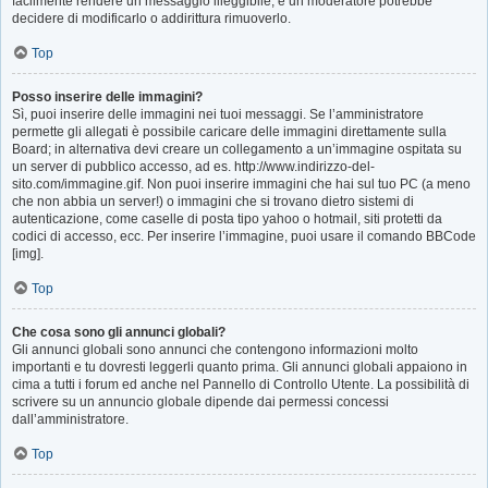
facilmente rendere un messaggio illeggibile, e un moderatore potrebbe
decidere di modificarlo o addirittura rimuoverlo.
Top
Posso inserire delle immagini?
Sì, puoi inserire delle immagini nei tuoi messaggi. Se l’amministratore
permette gli allegati è possibile caricare delle immagini direttamente sulla
Board; in alternativa devi creare un collegamento a un’immagine ospitata su
un server di pubblico accesso, ad es. http://www.indirizzo-del-
sito.com/immagine.gif. Non puoi inserire immagini che hai sul tuo PC (a meno
che non abbia un server!) o immagini che si trovano dietro sistemi di
autenticazione, come caselle di posta tipo yahoo o hotmail, siti protetti da
codici di accesso, ecc. Per inserire l’immagine, puoi usare il comando BBCode
[img].
Top
Che cosa sono gli annunci globali?
Gli annunci globali sono annunci che contengono informazioni molto
importanti e tu dovresti leggerli quanto prima. Gli annunci globali appaiono in
cima a tutti i forum ed anche nel Pannello di Controllo Utente. La possibilità di
scrivere su un annuncio globale dipende dai permessi concessi
dall’amministratore.
Top