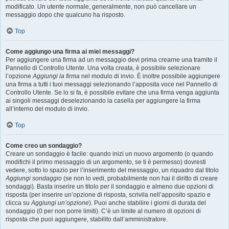
modificato. Un utente normale, generalmente, non può cancellare un
messaggio dopo che qualcuno ha risposto.
Top
Come aggiungo una firma ai miei messaggi?
Per aggiungere una firma ad un messaggio devi prima crearne una tramite il
Pannello di Controllo Utente. Una volta creata, è possibile selezionare
l’opzione
Aggiungi la firma
nel modulo di invio. È inoltre possibile aggiungere
una firma a tutti i tuoi messaggi selezionando l’apposita voce nel Pannello di
Controllo Utente. Se lo si fa, è possibile evitare che una firma venga aggiunta
ai singoli messaggi deselezionando la casella per aggiungere la firma
all’interno del modulo di invio.
Top
Come creo un sondaggio?
Creare un sondaggio è facile: quando inizi un nuovo argomento (o quando
modifichi il primo messaggio di un argomento, se ti è permesso) dovresti
vedere, sotto lo spazio per l’inserimento del messaggio, un riquadro dal titolo
Aggiungi sondaggio
(se non lo vedi, probabilmente non hai il diritto di creare
sondaggi). Basta inserire un titolo per il sondaggio e almeno due opzioni di
risposta (per inserire un’opzione di risposta, scrivila nell’apposito spazio e
clicca su
Aggiungi un’opzione
). Puoi anche stabilire i giorni di durata del
sondaggio (0 per non porre limiti). C’è un limite al numero di opzioni di
risposta che puoi aggiungere, stabilito dall’amministratore.