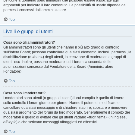
Le icone argomento sono immagini che possono essere associate agli
argomenti per indicare il loro contenuto. La possibilità di usarle dipende dai
permessi concessi dall’amministratore
Top
Livelli e gruppi di utenti
Cosa sono gli amministratori?
Gli amministratori sono gli utenti che hanno il più alto grado di controllo
sull’intera Board; possono controllare qualsiasi elemento, inclusi i permessi, la
disabilitazione (o «ban») degli utenti, la creazione di moderatori e gruppi di
utenti, ecc. Inoltre, possono moderare tutti i forum, a seconda delle
autorizzazioni concesse dal Fondatore della Board (Amministratore
Fondatore).
Top
Cosa sono i moderatori?
I moderatori sono utenti (o gruppi di utenti) il cui compito è quello di tenere
sotto controllo i forum giorno per giorno. Hanno il potere di modificare o
cancellare qualsiasi messaggio e di chiudere, riaprire, spostare o rimuovere
qualsiasi argomento del forum da loro moderato. Generalmente il compito dei
moderatori è quello di evitare che gli utenti vadano «fuori tema» (in inglese,
off-topic
) o che scrivano messaggi oltraggiosi ed offensivi.
Top