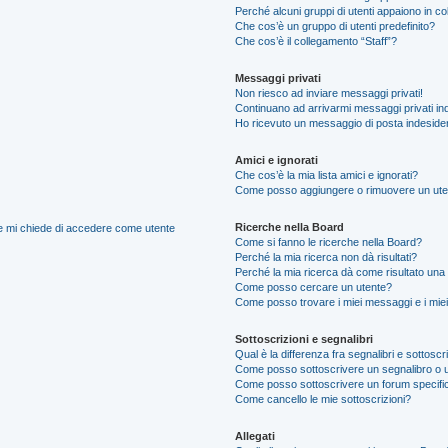
Perché alcuni gruppi di utenti appaiono in colo
Che cos’è un gruppo di utenti predefinito?
Che cos’è il collegamento “Staff”?
Messaggi privati
Non riesco ad inviare messaggi privati!
Continuano ad arrivarmi messaggi privati ind
Ho ricevuto un messaggio di posta indeside
Amici e ignorati
Che cos’è la mia lista amici e ignorati?
Come posso aggiungere o rimuovere un utente
Ricerche nella Board
nte mi chiede di accedere come utente
Come si fanno le ricerche nella Board?
Perché la mia ricerca non dà risultati?
Perché la mia ricerca dà come risultato una
Come posso cercare un utente?
Come posso trovare i miei messaggi e i mie
Sottoscrizioni e segnalibri
Qual è la differenza fra segnalibri e sottoscr
Come posso sottoscrivere un segnalibro o 
Come posso sottoscrivere un forum specifi
Come cancello le mie sottoscrizioni?
Allegati