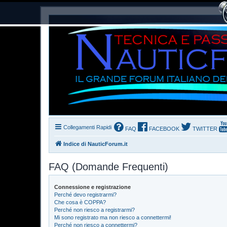
Collegamenti Rapidi
FAQ
FACEBOOK
TWITTER
Indice di NauticForum.it
FAQ (Domande Frequenti)
Connessione e registrazione
Perché devo registrarmi?
Che cosa è COPPA?
Perché non riesco a registrarmi?
Mi sono registrato ma non riesco a connettermi!
Perché non riesco a connettermi?