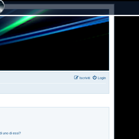
Iscriviti
Login
i uno di essi?