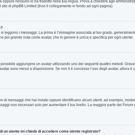
a oppure nessuno lo ha tradotto nella tua lingua. Prova a chiedere agli amministrator
l sito di phpBB Limited (trovi il collegamento in fondo ad ogni pagina).
e?
 leggono i messaggi. La prima è l’immagine associata al tuo grado, generalmente h
agine più grande nota come avatar, che in genere è unica e specifica per ogni utente.
o” è possibile aggiungere un avatar utilizzando uno dei seguenti quattro metodi: Gra
 avatar sono messi a disposizione. Se non ti è concesso l’uso degli avatar, allora è
mero di messaggi che hai inviato oppure identificano alcuni utenti, ad esempio, mode
ssaggi non necessari solo per aumentare il tuo livello. La maggior parte dei Forum
 di un utente mi chiede di accedere come utente registrato?