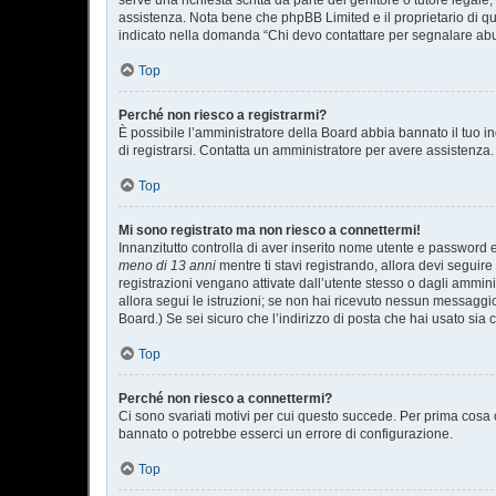
serve una richiesta scritta da parte del genitore o tutore legale
assistenza. Nota bene che phpBB Limited e il proprietario di qu
indicato nella domanda “Chi devo contattare per segnalare abu
Top
Perché non riesco a registrarmi?
È possibile l’amministratore della Board abbia bannato il tuo ind
di registrarsi. Contatta un amministratore per avere assistenza.
Top
Mi sono registrato ma non riesco a connettermi!
Innanzitutto controlla di aver inserito nome utente e password 
meno di 13 anni
mentre ti stavi registrando, allora devi seguire
registrazioni vengano attivate dall’utente stesso o dagli amminist
allora segui le istruzioni; se non hai ricevuto nessun messaggio.
Board.) Se sei sicuro che l’indirizzo di posta che hai usato sia 
Top
Perché non riesco a connettermi?
Ci sono svariati motivi per cui questo succede. Per prima cosa c
bannato o potrebbe esserci un errore di configurazione.
Top