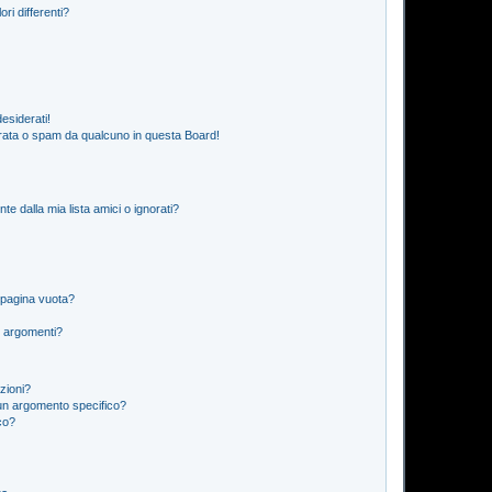
ri differenti?
esiderati!
rata o spam da qualcuno in questa Board!
 dalla mia lista amici o ignorati?
 pagina vuota?
i argomenti?
izioni?
un argomento specifico?
co?