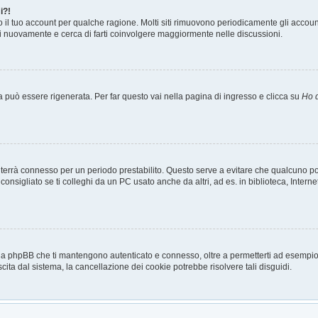
i?!
o il tuo account per qualche ragione. Molti siti rimuovono periodicamente gli accou
ti nuovamente e cerca di farti coinvolgere maggiormente nelle discussioni.
può essere rigenerata. Per far questo vai nella pagina di ingresso e clicca su
Ho 
a ti terrà connesso per un periodo prestabilito. Questo serve a evitare che qualcuno
sigliato se ti colleghi da un PC usato anche da altri, ad es. in biblioteca, Internet
 da phpBB che ti mantengono autenticato e connesso, oltre a permetterti ad esempio d
cita dal sistema, la cancellazione dei cookie potrebbe risolvere tali disguidi.