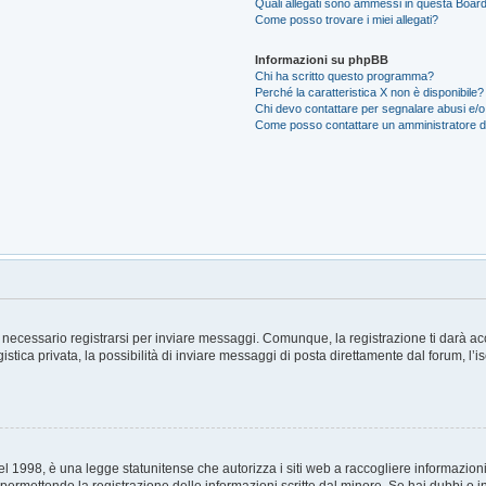
Quali allegati sono ammessi in questa Boar
Come posso trovare i miei allegati?
Informazioni su phpBB
Chi ha scritto questo programma?
Perché la caratteristica X non è disponibile?
Chi devo contattare per segnalare abusi e/o
Come posso contattare un amministratore 
necessario registrarsi per inviare messaggi. Comunque, la registrazione ti darà acce
tica privata, la possibilità di inviare messaggi di posta direttamente dal forum, l’i
 1998, è una legge statunitense che autorizza i siti web a raccogliere informazioni 