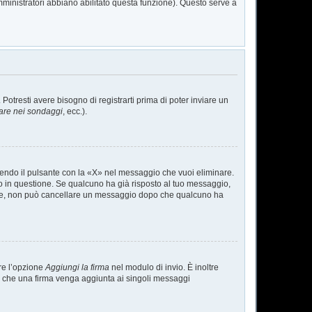
mministratori abbiano abilitato questa funzione). Questo serve a
tresti avere bisogno di registrarti prima di poter inviare un
are nei sondaggi
, ecc.).
endo il pulsante con la «X» nel messaggio che vuoi eliminare.
in questione. Se qualcuno ha già risposto al tuo messaggio,
mente, non può cancellare un messaggio dopo che qualcuno ha
re l’opzione
Aggiungi la firma
nel modulo di invio. È inoltre
are che una firma venga aggiunta ai singoli messaggi