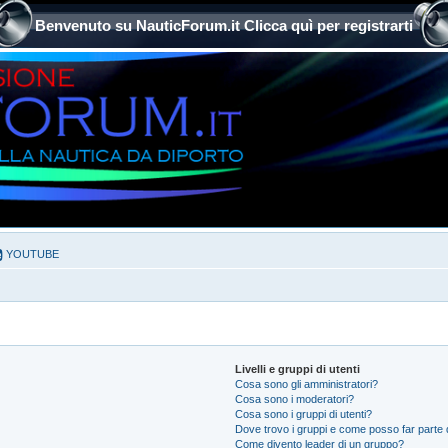
Benvenuto su NauticForum.it Clicca quì per registrarti
YOUTUBE
Livelli e gruppi di utenti
Cosa sono gli amministratori?
Cosa sono i moderatori?
Cosa sono i gruppi di utenti?
Dove trovo i gruppi e come posso far parte d
Come divento leader di un gruppo?