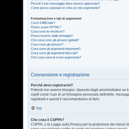
Perché il mio messaggio deve essere approvato?
Come posso spostare in cima un mio argomento?
Formattazione e tipi di argomenti
Cos’è il BBCode?
Posso usare l’HTML?
Cosa sono le emoticon?
Posso inserire delle immagini?
Che cosa sono gli annunci globali?
Cosa sono gli annunci?
Cosa sono gli argomenti importanti?
Cosa sono gli argomenti bloccati?
Che cosa sono le icone argomento?
Connessione e registrazione
Perché devo registrarmi?
Potresti non averne bisogno: dipende dagli amministratori se è 
ospiti come l’uso di un’immagine personale definibile, messaggis
registrarti e quindi ti raccomandiamo di farlo.
Top
Che cosa è COPPA?
COPPA, o la Legge sulla Privacy per la protezione dei minori del