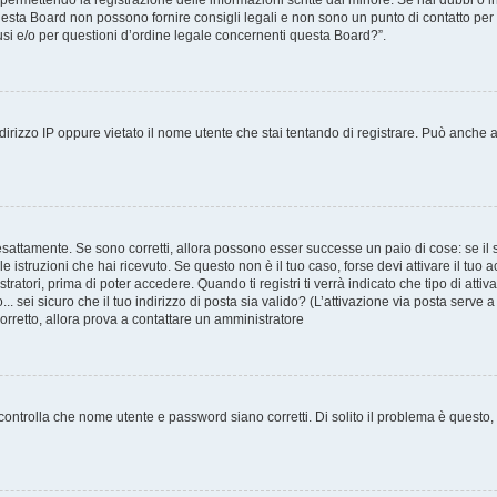
, permettendo la registrazione delle informazioni scritte dal minore. Se hai dubbi o i
esta Board non possono fornire consigli legali e non sono un punto di contatto per q
si e/o per questioni d’ordine legale concernenti questa Board?”.
irizzo IP oppure vietato il nome utente che stai tentando di registrare. Può anche ave
esattamente. Se sono corretti, allora possono esser successe un paio di cose: se il 
 le istruzioni che hai ricevuto. Se questo non è il tuo caso, forse devi attivare il tu
ratori, prima di poter accedere. Quando ti registri ti verrà indicato che tipo di attiv
.. sei sicuro che il tuo indirizzo di posta sia valido? (L’attivazione via posta serve 
corretto, allora prova a contattare un amministratore
ontrolla che nome utente e password siano corretti. Di solito il problema è questo, a