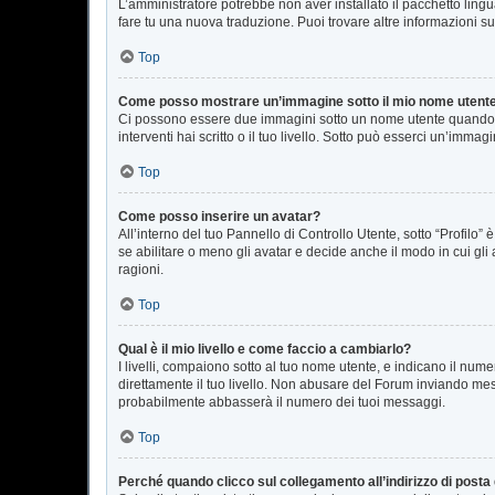
L’amministratore potrebbe non aver installato il pacchetto lingu
fare tu una nuova traduzione. Puoi trovare altre informazioni su
Top
Come posso mostrare un’immagine sotto il mio nome utent
Ci possono essere due immagini sotto un nome utente quando si
interventi hai scritto o il tuo livello. Sotto può esserci un’imm
Top
Come posso inserire un avatar?
All’interno del tuo Pannello di Controllo Utente, sotto “Profil
se abilitare o meno gli avatar e decide anche il modo in cui gli
ragioni.
Top
Qual è il mio livello e come faccio a cambiarlo?
I livelli, compaiono sotto al tuo nome utente, e indicano il nu
direttamente il tuo livello. Non abusare del Forum inviando me
probabilmente abbasserà il numero dei tuoi messaggi.
Top
Perché quando clicco sul collegamento all’indirizzo di posta