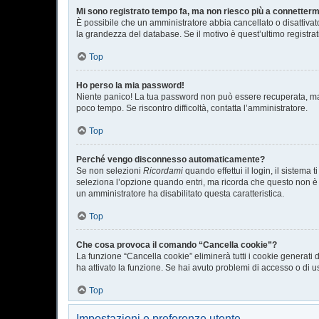
Mi sono registrato tempo fa, ma non riesco più a connetterm
È possibile che un amministratore abbia cancellato o disattivat
la grandezza del database. Se il motivo è quest’ultimo registra
Top
Ho perso la mia password!
Niente panico! La tua password non può essere recuperata, ma 
poco tempo. Se riscontro difficoltà, contatta l’amministratore.
Top
Perché vengo disconnesso automaticamente?
Se non selezioni
Ricordami
quando effettui il login, il sistem
seleziona l’opzione quando entri, ma ricorda che questo non è con
un amministratore ha disabilitato questa caratteristica.
Top
Che cosa provoca il comando “Cancella cookie”?
La funzione “Cancella cookie” eliminerà tutti i cookie generati
ha attivato la funzione. Se hai avuto problemi di accesso o di us
Top
Impostazioni e preferenze utente