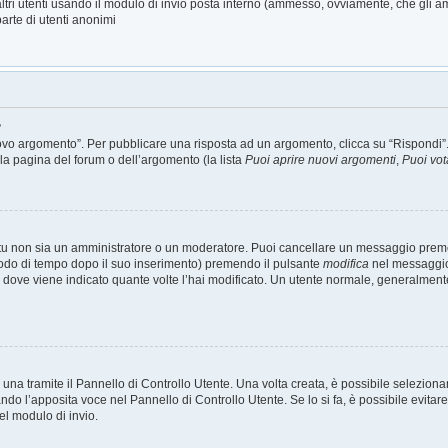
altri utenti usando il modulo di invio posta interno (ammesso, ovviamente, che gli a
arte di utenti anonimi
?
o argomento”. Per pubblicare una risposta ad un argomento, clicca su “Rispondi”. Po
la pagina del forum o dell’argomento (la lista
Puoi aprire nuovi argomenti
,
Puoi vot
 tu non sia un amministratore o un moderatore. Puoi cancellare un messaggio prem
iodo di tempo dopo il suo inserimento) premendo il pulsante
modifica
nel messaggio 
nto dove viene indicato quante volte l’hai modificato. Un utente normale, general
a tramite il Pannello di Controllo Utente. Una volta creata, è possibile seleziona
ando l’apposita voce nel Pannello di Controllo Utente. Se lo si fa, è possibile evit
el modulo di invio.