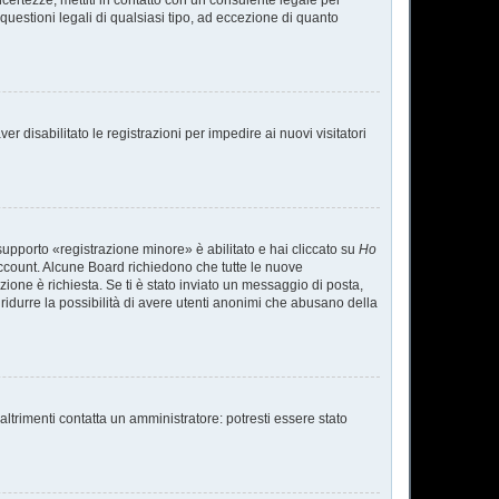
ncertezze, mettiti in contatto con un consulente legale per
uestioni legali di qualsiasi tipo, ad eccezione di quanto
r disabilitato le registrazioni per impedire ai nuovi visitatori
supporto «registrazione minore» è abilitato e hai cliccato su
Ho
o account. Alcune Board richiedono che tutte le nuove
azione è richiesta. Se ti è stato inviato un messaggio di posta,
a ridurre la possibilità di avere utenti anonimi che abusano della
ltrimenti contatta un amministratore: potresti essere stato