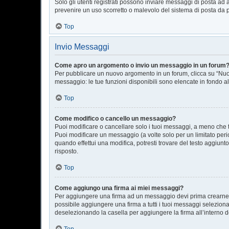
Solo gli utenti registrati possono inviare messaggi di posta ad 
prevenire un uso scorretto o malevolo del sistema di posta da p
Top
Invio Messaggi
Come apro un argomento o invio un messaggio in un forum
Per pubblicare un nuovo argomento in un forum, clicca su “Nuov
messaggio: le tue funzioni disponibili sono elencate in fondo al
Top
Come modifico o cancello un messaggio?
Puoi modificare o cancellare solo i tuoi messaggi, a meno che
Puoi modificare un messaggio (a volte solo per un limitato per
quando effettui una modifica, potresti trovare del testo aggiu
risposto.
Top
Come aggiungo una firma ai miei messaggi?
Per aggiungere una firma ad un messaggio devi prima crearne un
possibile aggiungere una firma a tutti i tuoi messaggi selezion
deselezionando la casella per aggiungere la firma all’interno d