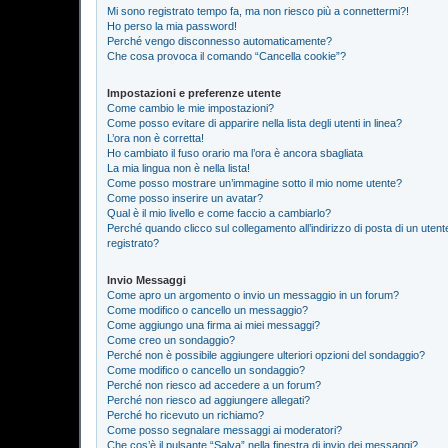
Mi sono registrato tempo fa, ma non riesco più a connettermi?!
Ho perso la mia password!
Perché vengo disconnesso automaticamente?
Che cosa provoca il comando “Cancella cookie”?
Impostazioni e preferenze utente
Come cambio le mie impostazioni?
Come posso evitare di apparire nella lista degli utenti in linea?
L’ora non è corretta!
Ho cambiato il fuso orario ma l’ora è ancora sbagliata
La mia lingua non è nella lista!
Come posso mostrare un’immagine sotto il mio nome utente?
Come posso inserire un avatar?
Qual è il mio livello e come faccio a cambiarlo?
Perché quando clicco sul collegamento all’indirizzo di posta di un ute
registrato?
Invio Messaggi
Come apro un argomento o invio un messaggio in un forum?
Come modifico o cancello un messaggio?
Come aggiungo una firma ai miei messaggi?
Come creo un sondaggio?
Perché non è possibile aggiungere ulteriori opzioni del sondaggio?
Come modifico o cancello un sondaggio?
Perché non riesco ad accedere a un forum?
Perché non riesco ad aggiungere allegati?
Perché ho ricevuto un richiamo?
Come posso segnalare messaggi ai moderatori?
Che cos’è il pulsante “Salva” nella finestra di invio dei messaggi?