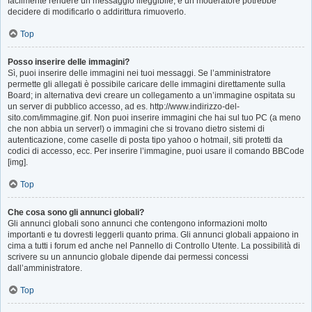
facilmente rendere un messaggio illeggibile, e un moderatore potrebbe
decidere di modificarlo o addirittura rimuoverlo.
Top
Posso inserire delle immagini?
Sì, puoi inserire delle immagini nei tuoi messaggi. Se l’amministratore
permette gli allegati è possibile caricare delle immagini direttamente sulla
Board; in alternativa devi creare un collegamento a un’immagine ospitata su
un server di pubblico accesso, ad es. http://www.indirizzo-del-
sito.com/immagine.gif. Non puoi inserire immagini che hai sul tuo PC (a meno
che non abbia un server!) o immagini che si trovano dietro sistemi di
autenticazione, come caselle di posta tipo yahoo o hotmail, siti protetti da
codici di accesso, ecc. Per inserire l’immagine, puoi usare il comando BBCode
[img].
Top
Che cosa sono gli annunci globali?
Gli annunci globali sono annunci che contengono informazioni molto
importanti e tu dovresti leggerli quanto prima. Gli annunci globali appaiono in
cima a tutti i forum ed anche nel Pannello di Controllo Utente. La possibilità di
scrivere su un annuncio globale dipende dai permessi concessi
dall’amministratore.
Top