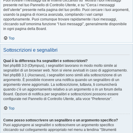
Puoi trovare i messaggi da te inseriti cliccando su “Mostra i tuoi messaggi”
presente nel tuo Pannello di Controllo Utente, e su “Cerca i messaggi
dell’utente” presente nella pagina del tuo profilo. Puoi cercare i tuoi argomenti,
usando la pagina di ricerca avanzata, compilando i vari campi
opportunamente. Puoi comunque trovare rapidamente i tuoi messaggi,
cliccando sull’omonima funzione “I tuoi messaggi”, generalmente disponibile
in ogni pagina della Board.
Top
Sottoscrizioni e segnalibri
Qual è la differenza fra segnalibri e sottoscrizioni?
Nel phpBB 3.0 (Olympus), i segnalibri lavorano in modo molto simile ai
segnalibri di un browser web. Non si viene avvisati in caso di aggiornamento.
Nel phpBB 3.1 (Ascraeus), i segnalibri sono simili alla sottoscrizione di un
argomento. È possibile ricevere una notifica quando un segnalibro di un
argomento viene aggiornato. La sottoscrizione, tuttavia, ti comunicherà
quando c’è un aggiornamento relativo a un argomento o in un forum della
Board. Opzioni di notifica per segnalibri e sottoscrizioni possono essere
configurate nel Pannello di Controllo Utente, alla voce “Preferenze”.
Top
Come posso sottoscrivere un segnalibro o un argomento specifico?
Puoi aggiungere ai segnalibri o sottoscrivere un argomento specifico
cliccando sul collegamento appropriato nel menu a tendina “Strumenti