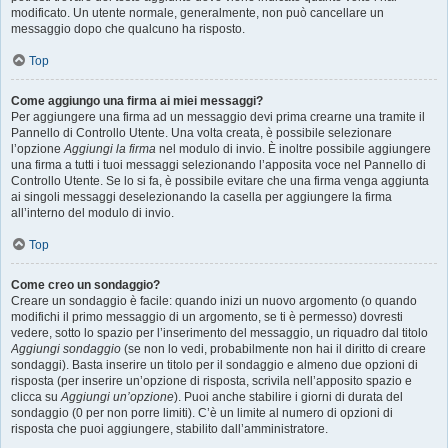
modificato. Un utente normale, generalmente, non può cancellare un
messaggio dopo che qualcuno ha risposto.
Top
Come aggiungo una firma ai miei messaggi?
Per aggiungere una firma ad un messaggio devi prima crearne una tramite il
Pannello di Controllo Utente. Una volta creata, è possibile selezionare
l’opzione
Aggiungi la firma
nel modulo di invio. È inoltre possibile aggiungere
una firma a tutti i tuoi messaggi selezionando l’apposita voce nel Pannello di
Controllo Utente. Se lo si fa, è possibile evitare che una firma venga aggiunta
ai singoli messaggi deselezionando la casella per aggiungere la firma
all’interno del modulo di invio.
Top
Come creo un sondaggio?
Creare un sondaggio è facile: quando inizi un nuovo argomento (o quando
modifichi il primo messaggio di un argomento, se ti è permesso) dovresti
vedere, sotto lo spazio per l’inserimento del messaggio, un riquadro dal titolo
Aggiungi sondaggio
(se non lo vedi, probabilmente non hai il diritto di creare
sondaggi). Basta inserire un titolo per il sondaggio e almeno due opzioni di
risposta (per inserire un’opzione di risposta, scrivila nell’apposito spazio e
clicca su
Aggiungi un’opzione
). Puoi anche stabilire i giorni di durata del
sondaggio (0 per non porre limiti). C’è un limite al numero di opzioni di
risposta che puoi aggiungere, stabilito dall’amministratore.