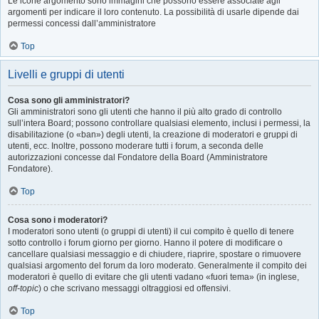
Le icone argomento sono immagini che possono essere associate agli
argomenti per indicare il loro contenuto. La possibilità di usarle dipende dai
permessi concessi dall’amministratore
Top
Livelli e gruppi di utenti
Cosa sono gli amministratori?
Gli amministratori sono gli utenti che hanno il più alto grado di controllo
sull’intera Board; possono controllare qualsiasi elemento, inclusi i permessi, la
disabilitazione (o «ban») degli utenti, la creazione di moderatori e gruppi di
utenti, ecc. Inoltre, possono moderare tutti i forum, a seconda delle
autorizzazioni concesse dal Fondatore della Board (Amministratore
Fondatore).
Top
Cosa sono i moderatori?
I moderatori sono utenti (o gruppi di utenti) il cui compito è quello di tenere
sotto controllo i forum giorno per giorno. Hanno il potere di modificare o
cancellare qualsiasi messaggio e di chiudere, riaprire, spostare o rimuovere
qualsiasi argomento del forum da loro moderato. Generalmente il compito dei
moderatori è quello di evitare che gli utenti vadano «fuori tema» (in inglese,
off-topic
) o che scrivano messaggi oltraggiosi ed offensivi.
Top