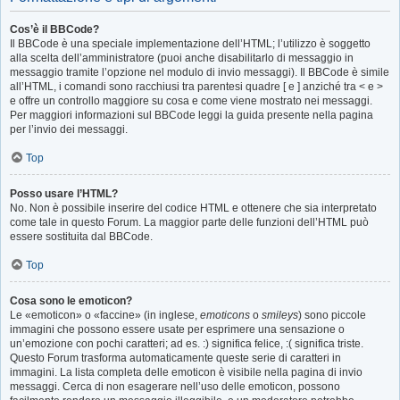
Cos’è il BBCode?
Il BBCode è una speciale implementazione dell’HTML; l’utilizzo è soggetto
alla scelta dell’amministratore (puoi anche disabilitarlo di messaggio in
messaggio tramite l’opzione nel modulo di invio messaggi). Il BBCode è simile
all’HTML, i comandi sono racchiusi tra parentesi quadre [ e ] anziché tra < e >
e offre un controllo maggiore su cosa e come viene mostrato nei messaggi.
Per maggiori informazioni sul BBCode leggi la guida presente nella pagina
per l’invio dei messaggi.
Top
Posso usare l’HTML?
No. Non è possibile inserire del codice HTML e ottenere che sia interpretato
come tale in questo Forum. La maggior parte delle funzioni dell’HTML può
essere sostituita dal BBCode.
Top
Cosa sono le emoticon?
Le «emoticon» o «faccine» (in inglese,
emoticons
o
smileys
) sono piccole
immagini che possono essere usate per esprimere una sensazione o
un’emozione con pochi caratteri; ad es. :) significa felice, :( significa triste.
Questo Forum trasforma automaticamente queste serie di caratteri in
immagini. La lista completa delle emoticon è visibile nella pagina di invio
messaggi. Cerca di non esagerare nell’uso delle emoticon, possono