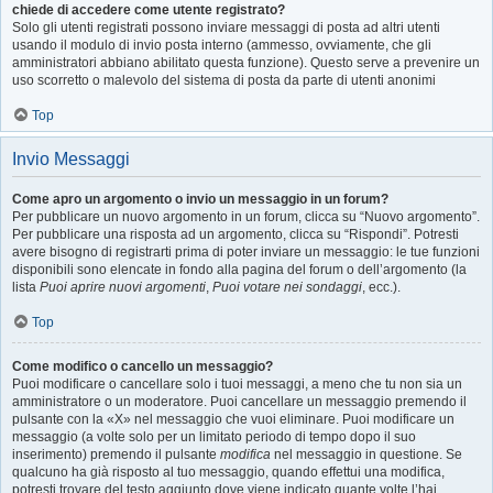
chiede di accedere come utente registrato?
Solo gli utenti registrati possono inviare messaggi di posta ad altri utenti
usando il modulo di invio posta interno (ammesso, ovviamente, che gli
amministratori abbiano abilitato questa funzione). Questo serve a prevenire un
uso scorretto o malevolo del sistema di posta da parte di utenti anonimi
Top
Invio Messaggi
Come apro un argomento o invio un messaggio in un forum?
Per pubblicare un nuovo argomento in un forum, clicca su “Nuovo argomento”.
Per pubblicare una risposta ad un argomento, clicca su “Rispondi”. Potresti
avere bisogno di registrarti prima di poter inviare un messaggio: le tue funzioni
disponibili sono elencate in fondo alla pagina del forum o dell’argomento (la
lista
Puoi aprire nuovi argomenti
,
Puoi votare nei sondaggi
, ecc.).
Top
Come modifico o cancello un messaggio?
Puoi modificare o cancellare solo i tuoi messaggi, a meno che tu non sia un
amministratore o un moderatore. Puoi cancellare un messaggio premendo il
pulsante con la «X» nel messaggio che vuoi eliminare. Puoi modificare un
messaggio (a volte solo per un limitato periodo di tempo dopo il suo
inserimento) premendo il pulsante
modifica
nel messaggio in questione. Se
qualcuno ha già risposto al tuo messaggio, quando effettui una modifica,
potresti trovare del testo aggiunto dove viene indicato quante volte l’hai