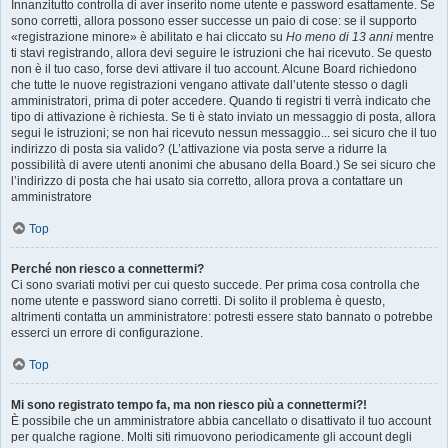
Innanzitutto controlla di aver inserito nome utente e password esattamente. Se
sono corretti, allora possono esser successe un paio di cose: se il supporto
«registrazione minore» è abilitato e hai cliccato su
Ho meno di 13 anni
mentre
ti stavi registrando, allora devi seguire le istruzioni che hai ricevuto. Se questo
non è il tuo caso, forse devi attivare il tuo account. Alcune Board richiedono
che tutte le nuove registrazioni vengano attivate dall’utente stesso o dagli
amministratori, prima di poter accedere. Quando ti registri ti verrà indicato che
tipo di attivazione è richiesta. Se ti è stato inviato un messaggio di posta, allora
segui le istruzioni; se non hai ricevuto nessun messaggio... sei sicuro che il tuo
indirizzo di posta sia valido? (L’attivazione via posta serve a ridurre la
possibilità di avere utenti anonimi che abusano della Board.) Se sei sicuro che
l’indirizzo di posta che hai usato sia corretto, allora prova a contattare un
amministratore
Top
Perché non riesco a connettermi?
Ci sono svariati motivi per cui questo succede. Per prima cosa controlla che
nome utente e password siano corretti. Di solito il problema è questo,
altrimenti contatta un amministratore: potresti essere stato bannato o potrebbe
esserci un errore di configurazione.
Top
Mi sono registrato tempo fa, ma non riesco più a connettermi?!
È possibile che un amministratore abbia cancellato o disattivato il tuo account
per qualche ragione. Molti siti rimuovono periodicamente gli account degli