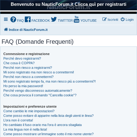
Benvenuto su NauticForum.it Clicca quì per registrarti
NauticForum.it
Iscriviti
Login
FAQ
FACEBOOK
TWITTER
YOUTUBE
Indice di NauticForum.it
FAQ (Domande Frequenti)
Connessione e registrazione
Perché devo registrarmi?
Che cosa è COPPA?
Perché non riesco a registrarmi?
Mi sono registrato ma non riesco a connettermi!
Perché non riesco a connettermi?
Mi sono registrato tempo fa, ma non riesco più a connettermi?!
Ho perso la mia password!
Perché vengo disconnesso automaticamente?
Che cosa provoca il comando “Cancella cookie”?
Impostazioni e preferenze utente
Come cambio le mie impostazioni?
Come posso evitare di apparire nella lista degli utenti in linea?
L’ora non è corretta!
Ho cambiato il fuso orario ma l’ora è ancora sbagliata
La mia lingua non è nella lista!
Come posso mostrare un’immagine sotto il mio nome utente?