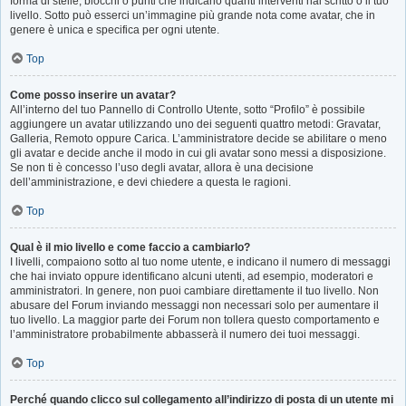
forma di stelle, blocchi o punti che indicano quanti interventi hai scritto o il tuo
livello. Sotto può esserci un’immagine più grande nota come avatar, che in
genere è unica e specifica per ogni utente.
Top
Come posso inserire un avatar?
All’interno del tuo Pannello di Controllo Utente, sotto “Profilo” è possibile
aggiungere un avatar utilizzando uno dei seguenti quattro metodi: Gravatar,
Galleria, Remoto oppure Carica. L’amministratore decide se abilitare o meno
gli avatar e decide anche il modo in cui gli avatar sono messi a disposizione.
Se non ti è concesso l’uso degli avatar, allora è una decisione
dell’amministrazione, e devi chiedere a questa le ragioni.
Top
Qual è il mio livello e come faccio a cambiarlo?
I livelli, compaiono sotto al tuo nome utente, e indicano il numero di messaggi
che hai inviato oppure identificano alcuni utenti, ad esempio, moderatori e
amministratori. In genere, non puoi cambiare direttamente il tuo livello. Non
abusare del Forum inviando messaggi non necessari solo per aumentare il
tuo livello. La maggior parte dei Forum non tollera questo comportamento e
l’amministratore probabilmente abbasserà il numero dei tuoi messaggi.
Top
Perché quando clicco sul collegamento all’indirizzo di posta di un utente mi