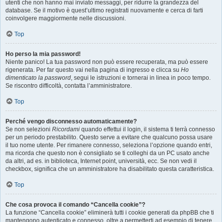
utenti che non hanno mai inviato messaggi, per ridurre la grandezza del
database. Se il motivo è quest’ultimo registrati nuovamente e cerca di farti
coinvolgere maggiormente nelle discussioni.
Top
Ho perso la mia password!
Niente panico! La tua password non può essere recuperata, ma può essere
rigenerata. Per far questo vai nella pagina di ingresso e clicca su
Ho
dimenticato la password
, segui le istruzioni e tornerai in linea in poco tempo.
Se riscontro difficoltà, contatta l’amministratore.
Top
Perché vengo disconnesso automaticamente?
Se non selezioni
Ricordami
quando effettui il login, il sistema ti terrà connesso
per un periodo prestabilito. Questo serve a evitare che qualcuno possa usare
il tuo nome utente. Per rimanere connesso, seleziona l’opzione quando entri,
ma ricorda che questo non è consigliato se ti colleghi da un PC usato anche
da altri, ad es. in biblioteca, Internet point, università, ecc. Se non vedi il
checkbox, significa che un amministratore ha disabilitato questa caratteristica.
Top
Che cosa provoca il comando “Cancella cookie”?
La funzione “Cancella cookie” eliminerà tutti i cookie generati da phpBB che ti
mantengono autenticato e connesso, oltre a permetterti ad esempio di tenere