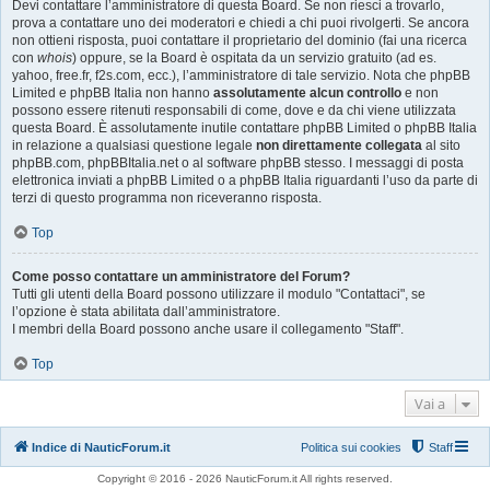
Devi contattare l’amministratore di questa Board. Se non riesci a trovarlo,
prova a contattare uno dei moderatori e chiedi a chi puoi rivolgerti. Se ancora
non ottieni risposta, puoi contattare il proprietario del dominio (fai una ricerca
con
whois
) oppure, se la Board è ospitata da un servizio gratuito (ad es.
yahoo, free.fr, f2s.com, ecc.), l’amministratore di tale servizio. Nota che phpBB
Limited e phpBB Italia non hanno
assolutamente alcun controllo
e non
possono essere ritenuti responsabili di come, dove e da chi viene utilizzata
questa Board. È assolutamente inutile contattare phpBB Limited o phpBB Italia
in relazione a qualsiasi questione legale
non direttamente collegata
al sito
phpBB.com, phpBBItalia.net o al software phpBB stesso. I messaggi di posta
elettronica inviati a phpBB Limited o a phpBB Italia riguardanti l’uso da parte di
terzi di questo programma non riceveranno risposta.
Top
Come posso contattare un amministratore del Forum?
Tutti gli utenti della Board possono utilizzare il modulo "Contattaci", se
l’opzione è stata abilitata dall’amministratore.
I membri della Board possono anche usare il collegamento "Staff".
Top
Vai a
Indice di NauticForum.it
Politica sui cookies
Staff
Copyright © 2016 - 2026 NauticForum.it All rights reserved.