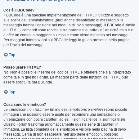
Cos’è il BBCode?
Il BBCode è una speciale implementazione dell’HTML; l’utilizzo è soggetto
alla scelta dell’amministratore (puoi anche disabilitarlo di messaggio in
messaggio tramite l’opzione nel modulo di invio messaggi). Il BBCode è simile
all’HTML, i comandi sono racchiusi tra parentesi quadre [ e ] anziché tra < e >
e offre un controllo maggiore su cosa e come viene mostrato nei messaggi.
Per maggiori informazioni sul BBCode leggi la guida presente nella pagina
per l’invio dei messaggi.
Top
Posso usare l’HTML?
No. Non è possibile inserire del codice HTML e ottenere che sia interpretato
come tale in questo Forum. La maggior parte delle funzioni dell’HTML può
essere sostituita dal BBCode.
Top
Cosa sono le emoticon?
Le «emoticon» o «faccine» (in inglese,
emoticons
o
smileys
) sono piccole
immagini che possono essere usate per esprimere una sensazione o
un’emozione con pochi caratteri; ad es. :) significa felice, :( significa triste.
Questo Forum trasforma automaticamente queste serie di caratteri in
immagini. La lista completa delle emoticon è visibile nella pagina di invio
messaggi. Cerca di non esagerare nell’uso delle emoticon, possono