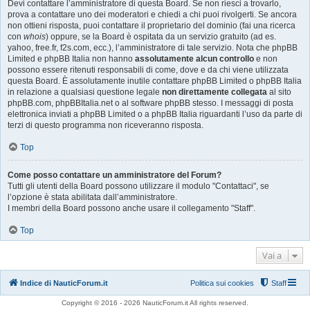
Devi contattare l’amministratore di questa Board. Se non riesci a trovarlo,
prova a contattare uno dei moderatori e chiedi a chi puoi rivolgerti. Se ancora
non ottieni risposta, puoi contattare il proprietario del dominio (fai una ricerca
con
whois
) oppure, se la Board è ospitata da un servizio gratuito (ad es.
yahoo, free.fr, f2s.com, ecc.), l’amministratore di tale servizio. Nota che phpBB
Limited e phpBB Italia non hanno
assolutamente alcun controllo
e non
possono essere ritenuti responsabili di come, dove e da chi viene utilizzata
questa Board. È assolutamente inutile contattare phpBB Limited o phpBB Italia
in relazione a qualsiasi questione legale
non direttamente collegata
al sito
phpBB.com, phpBBItalia.net o al software phpBB stesso. I messaggi di posta
elettronica inviati a phpBB Limited o a phpBB Italia riguardanti l’uso da parte di
terzi di questo programma non riceveranno risposta.
Top
Come posso contattare un amministratore del Forum?
Tutti gli utenti della Board possono utilizzare il modulo "Contattaci", se
l’opzione è stata abilitata dall’amministratore.
I membri della Board possono anche usare il collegamento "Staff".
Top
Vai a
Indice di NauticForum.it
Politica sui cookies
Staff
Copyright © 2016 - 2026 NauticForum.it All rights reserved.