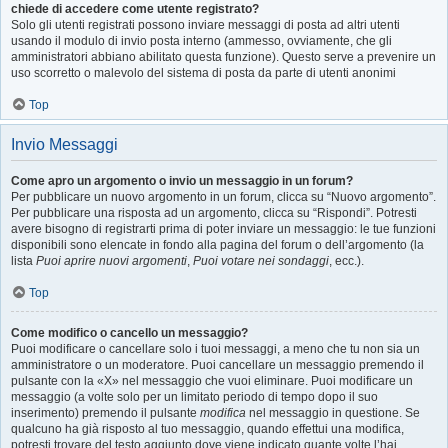
chiede di accedere come utente registrato?
Solo gli utenti registrati possono inviare messaggi di posta ad altri utenti
usando il modulo di invio posta interno (ammesso, ovviamente, che gli
amministratori abbiano abilitato questa funzione). Questo serve a prevenire un
uso scorretto o malevolo del sistema di posta da parte di utenti anonimi
Top
Invio Messaggi
Come apro un argomento o invio un messaggio in un forum?
Per pubblicare un nuovo argomento in un forum, clicca su “Nuovo argomento”.
Per pubblicare una risposta ad un argomento, clicca su “Rispondi”. Potresti
avere bisogno di registrarti prima di poter inviare un messaggio: le tue funzioni
disponibili sono elencate in fondo alla pagina del forum o dell’argomento (la
lista
Puoi aprire nuovi argomenti
,
Puoi votare nei sondaggi
, ecc.).
Top
Come modifico o cancello un messaggio?
Puoi modificare o cancellare solo i tuoi messaggi, a meno che tu non sia un
amministratore o un moderatore. Puoi cancellare un messaggio premendo il
pulsante con la «X» nel messaggio che vuoi eliminare. Puoi modificare un
messaggio (a volte solo per un limitato periodo di tempo dopo il suo
inserimento) premendo il pulsante
modifica
nel messaggio in questione. Se
qualcuno ha già risposto al tuo messaggio, quando effettui una modifica,
potresti trovare del testo aggiunto dove viene indicato quante volte l’hai