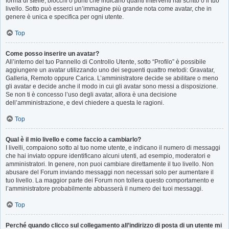
forma di stelle, blocchi o punti che indicano quanti interventi hai scritto o il tuo
livello. Sotto può esserci un’immagine più grande nota come avatar, che in
genere è unica e specifica per ogni utente.
Top
Come posso inserire un avatar?
All’interno del tuo Pannello di Controllo Utente, sotto “Profilo” è possibile
aggiungere un avatar utilizzando uno dei seguenti quattro metodi: Gravatar,
Galleria, Remoto oppure Carica. L’amministratore decide se abilitare o meno
gli avatar e decide anche il modo in cui gli avatar sono messi a disposizione.
Se non ti è concesso l’uso degli avatar, allora è una decisione
dell’amministrazione, e devi chiedere a questa le ragioni.
Top
Qual è il mio livello e come faccio a cambiarlo?
I livelli, compaiono sotto al tuo nome utente, e indicano il numero di messaggi
che hai inviato oppure identificano alcuni utenti, ad esempio, moderatori e
amministratori. In genere, non puoi cambiare direttamente il tuo livello. Non
abusare del Forum inviando messaggi non necessari solo per aumentare il
tuo livello. La maggior parte dei Forum non tollera questo comportamento e
l’amministratore probabilmente abbasserà il numero dei tuoi messaggi.
Top
Perché quando clicco sul collegamento all’indirizzo di posta di un utente mi