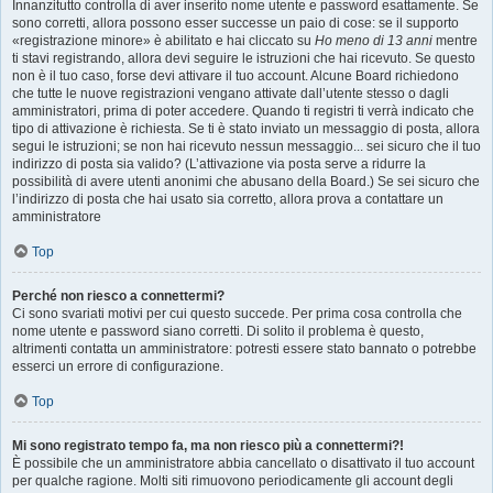
Innanzitutto controlla di aver inserito nome utente e password esattamente. Se
sono corretti, allora possono esser successe un paio di cose: se il supporto
«registrazione minore» è abilitato e hai cliccato su
Ho meno di 13 anni
mentre
ti stavi registrando, allora devi seguire le istruzioni che hai ricevuto. Se questo
non è il tuo caso, forse devi attivare il tuo account. Alcune Board richiedono
che tutte le nuove registrazioni vengano attivate dall’utente stesso o dagli
amministratori, prima di poter accedere. Quando ti registri ti verrà indicato che
tipo di attivazione è richiesta. Se ti è stato inviato un messaggio di posta, allora
segui le istruzioni; se non hai ricevuto nessun messaggio... sei sicuro che il tuo
indirizzo di posta sia valido? (L’attivazione via posta serve a ridurre la
possibilità di avere utenti anonimi che abusano della Board.) Se sei sicuro che
l’indirizzo di posta che hai usato sia corretto, allora prova a contattare un
amministratore
Top
Perché non riesco a connettermi?
Ci sono svariati motivi per cui questo succede. Per prima cosa controlla che
nome utente e password siano corretti. Di solito il problema è questo,
altrimenti contatta un amministratore: potresti essere stato bannato o potrebbe
esserci un errore di configurazione.
Top
Mi sono registrato tempo fa, ma non riesco più a connettermi?!
È possibile che un amministratore abbia cancellato o disattivato il tuo account
per qualche ragione. Molti siti rimuovono periodicamente gli account degli