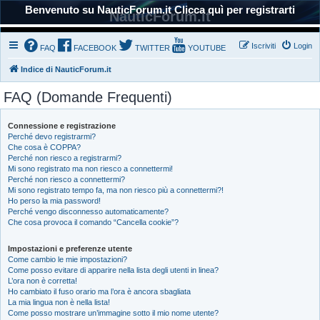
Benvenuto su NauticForum.it Clicca quì per registrarti
NauticForum.it
Iscriviti
Login
FAQ
FACEBOOK
TWITTER
YOUTUBE
Indice di NauticForum.it
FAQ (Domande Frequenti)
Connessione e registrazione
Perché devo registrarmi?
Che cosa è COPPA?
Perché non riesco a registrarmi?
Mi sono registrato ma non riesco a connettermi!
Perché non riesco a connettermi?
Mi sono registrato tempo fa, ma non riesco più a connettermi?!
Ho perso la mia password!
Perché vengo disconnesso automaticamente?
Che cosa provoca il comando “Cancella cookie”?
Impostazioni e preferenze utente
Come cambio le mie impostazioni?
Come posso evitare di apparire nella lista degli utenti in linea?
L’ora non è corretta!
Ho cambiato il fuso orario ma l’ora è ancora sbagliata
La mia lingua non è nella lista!
Come posso mostrare un’immagine sotto il mio nome utente?