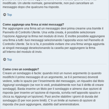
modificato. Un utente normale, generalmente, non può cancellare un
messaggio dopo che qualcuno ha risposto.
Top
Come aggiungo una firma ai miei messaggi?
Per aggiungere una firma ad un messaggio devi prima crearne una tramite il
Pannello di Controllo Utente. Una volta creata, è possibile selezionare
l’opzione
Aggiungi la firma
nel modulo di invio. È inoltre possibile aggiungere
una firma a tutti i tuoi messaggi selezionando l’apposita voce nel Pannello di
Controllo Utente. Se lo si fa, è possibile evitare che una firma venga aggiunta
ai singoli messaggi deselezionando la casella per aggiungere la firma
all’interno del modulo di invio.
Top
Come creo un sondaggio?
Creare un sondaggio è facile: quando inizi un nuovo argomento (o quando
modifichi il primo messaggio di un argomento, se ti è permesso) dovresti
vedere, sotto lo spazio per l’inserimento del messaggio, un riquadro dal titolo
Aggiungi sondaggio
(se non lo vedi, probabilmente non hai il diritto di creare
sondaggi). Basta inserire un titolo per il sondaggio e almeno due opzioni di
risposta (per inserire un’opzione di risposta, scrivila nell’apposito spazio e
clicca su
Aggiungi un’opzione
). Puoi anche stabilire i giorni di durata del
sondaggio (0 per non porre limiti). C’è un limite al numero di opzioni di
risposta che puoi aggiungere, stabilito dall’amministratore.