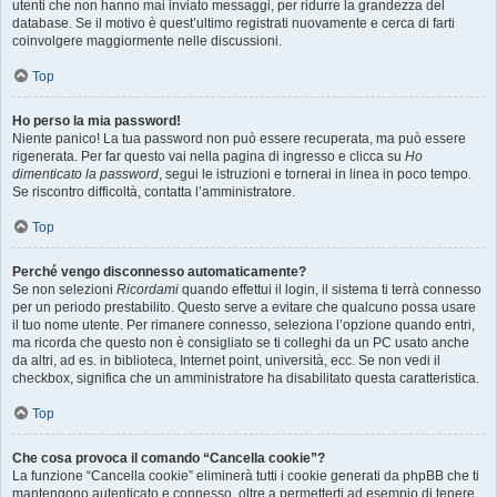
utenti che non hanno mai inviato messaggi, per ridurre la grandezza del
database. Se il motivo è quest’ultimo registrati nuovamente e cerca di farti
coinvolgere maggiormente nelle discussioni.
Top
Ho perso la mia password!
Niente panico! La tua password non può essere recuperata, ma può essere
rigenerata. Per far questo vai nella pagina di ingresso e clicca su
Ho
dimenticato la password
, segui le istruzioni e tornerai in linea in poco tempo.
Se riscontro difficoltà, contatta l’amministratore.
Top
Perché vengo disconnesso automaticamente?
Se non selezioni
Ricordami
quando effettui il login, il sistema ti terrà connesso
per un periodo prestabilito. Questo serve a evitare che qualcuno possa usare
il tuo nome utente. Per rimanere connesso, seleziona l’opzione quando entri,
ma ricorda che questo non è consigliato se ti colleghi da un PC usato anche
da altri, ad es. in biblioteca, Internet point, università, ecc. Se non vedi il
checkbox, significa che un amministratore ha disabilitato questa caratteristica.
Top
Che cosa provoca il comando “Cancella cookie”?
La funzione “Cancella cookie” eliminerà tutti i cookie generati da phpBB che ti
mantengono autenticato e connesso, oltre a permetterti ad esempio di tenere