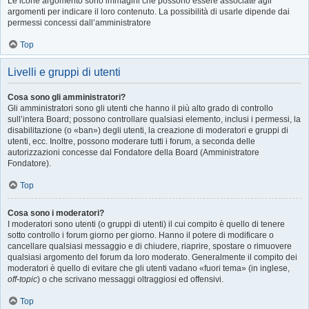
Le icone argomento sono immagini che possono essere associate agli
argomenti per indicare il loro contenuto. La possibilità di usarle dipende dai
permessi concessi dall’amministratore
Top
Livelli e gruppi di utenti
Cosa sono gli amministratori?
Gli amministratori sono gli utenti che hanno il più alto grado di controllo
sull’intera Board; possono controllare qualsiasi elemento, inclusi i permessi, la
disabilitazione (o «ban») degli utenti, la creazione di moderatori e gruppi di
utenti, ecc. Inoltre, possono moderare tutti i forum, a seconda delle
autorizzazioni concesse dal Fondatore della Board (Amministratore
Fondatore).
Top
Cosa sono i moderatori?
I moderatori sono utenti (o gruppi di utenti) il cui compito è quello di tenere
sotto controllo i forum giorno per giorno. Hanno il potere di modificare o
cancellare qualsiasi messaggio e di chiudere, riaprire, spostare o rimuovere
qualsiasi argomento del forum da loro moderato. Generalmente il compito dei
moderatori è quello di evitare che gli utenti vadano «fuori tema» (in inglese,
off-topic
) o che scrivano messaggi oltraggiosi ed offensivi.
Top