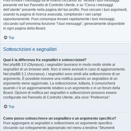
Puoi trovare i messaggi da te inseriti cliccando su “Mostra i tuoi messaggi”
presente nel tuo Pannello di Controllo Utente, e su “Cerca i messaggi
dell’utente” presente nella pagina del tuo profilo. Puoi cercare i tuoi argomenti,
usando la pagina di ricerca avanzata, compilando i vari campi
opportunamente. Puoi comunque trovare rapidamente i tuoi messaggi,
cliccando sull’omonima funzione “I tuoi messaggi”, generalmente disponibile
in ogni pagina della Board.
Top
Sottoscrizioni e segnalibri
Qual è la differenza fra segnalibri e sottoscrizioni?
Nel phpBB 3.0 (Olympus), i segnalibri lavorano in modo molto simile ai
segnalibri di un browser web. Non si viene avvisati in caso di aggiornamento.
Nel phpBB 3.1 (Ascraeus), i segnalibri sono simili alla sottoscrizione di un
argomento. È possibile ricevere una notifica quando un segnalibro di un
argomento viene aggiornato. La sottoscrizione, tuttavia, ti comunicherà
quando c’è un aggiornamento relativo a un argomento o in un forum della
Board. Opzioni di notifica per segnalibri e sottoscrizioni possono essere
configurate nel Pannello di Controllo Utente, alla voce “Preferenze”.
Top
Come posso sottoscrivere un segnalibro o un argomento specifico?
Puoi aggiungere ai segnalibri o sottoscrivere un argomento specifico
cliccando sul collegamento appropriato nel menu a tendina “Strumenti