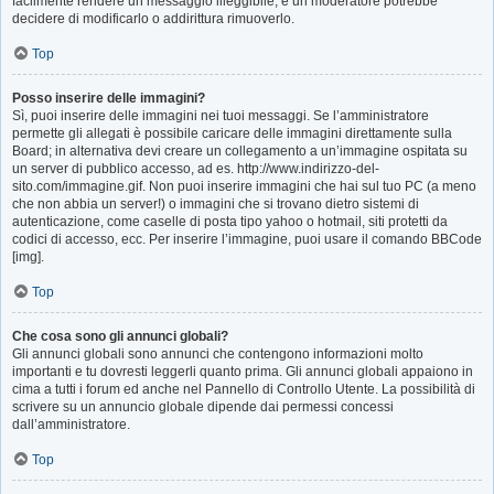
facilmente rendere un messaggio illeggibile, e un moderatore potrebbe
decidere di modificarlo o addirittura rimuoverlo.
Top
Posso inserire delle immagini?
Sì, puoi inserire delle immagini nei tuoi messaggi. Se l’amministratore
permette gli allegati è possibile caricare delle immagini direttamente sulla
Board; in alternativa devi creare un collegamento a un’immagine ospitata su
un server di pubblico accesso, ad es. http://www.indirizzo-del-
sito.com/immagine.gif. Non puoi inserire immagini che hai sul tuo PC (a meno
che non abbia un server!) o immagini che si trovano dietro sistemi di
autenticazione, come caselle di posta tipo yahoo o hotmail, siti protetti da
codici di accesso, ecc. Per inserire l’immagine, puoi usare il comando BBCode
[img].
Top
Che cosa sono gli annunci globali?
Gli annunci globali sono annunci che contengono informazioni molto
importanti e tu dovresti leggerli quanto prima. Gli annunci globali appaiono in
cima a tutti i forum ed anche nel Pannello di Controllo Utente. La possibilità di
scrivere su un annuncio globale dipende dai permessi concessi
dall’amministratore.
Top