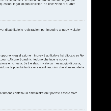
ncertezze, mettiti in contatto con un consulente legale per
uestioni legali di qualsiasi tipo, ad eccezione di quanto
r disabilitato le registrazioni per impedire ai nuovi visitatori
supporto «registrazione minore» è abilitato e hai cliccato su
Ho
o account. Alcune Board richiedono che tutte le nuove
azione è richiesta. Se ti è stato inviato un messaggio di posta,
a ridurre la possibilità di avere utenti anonimi che abusano della
ltrimenti contatta un amministratore: potresti essere stato