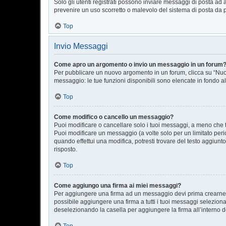
Solo gli utenti registrati possono inviare messaggi di posta ad 
prevenire un uso scorretto o malevolo del sistema di posta da p
Top
Invio Messaggi
Come apro un argomento o invio un messaggio in un forum
Per pubblicare un nuovo argomento in un forum, clicca su “Nuov
messaggio: le tue funzioni disponibili sono elencate in fondo al
Top
Come modifico o cancello un messaggio?
Puoi modificare o cancellare solo i tuoi messaggi, a meno che
Puoi modificare un messaggio (a volte solo per un limitato per
quando effettui una modifica, potresti trovare del testo aggiu
risposto.
Top
Come aggiungo una firma ai miei messaggi?
Per aggiungere una firma ad un messaggio devi prima crearne un
possibile aggiungere una firma a tutti i tuoi messaggi selezion
deselezionando la casella per aggiungere la firma all’interno d