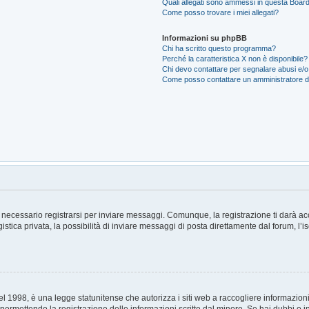
Quali allegati sono ammessi in questa Boar
Come posso trovare i miei allegati?
Informazioni su phpBB
Chi ha scritto questo programma?
Perché la caratteristica X non è disponibile?
Chi devo contattare per segnalare abusi e/o
Come posso contattare un amministratore 
necessario registrarsi per inviare messaggi. Comunque, la registrazione ti darà acce
tica privata, la possibilità di inviare messaggi di posta direttamente dal forum, l’i
 1998, è una legge statunitense che autorizza i siti web a raccogliere informazioni 