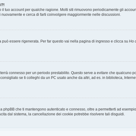
i?!
o il tuo account per qualche ragione. Molti siti rimuovono periodicamente gli accou
ti nuovamente e cerca di farti coinvolgere maggiormente nelle discussioni.
può essere rigenerata. Per far questo vai nella pagina di ingresso e clicca su
Ho 
a ti terrà connesso per un periodo prestabilito. Questo serve a evitare che qualcuno
sigliato se ti colleghi da un PC usato anche da altri, ad es. in biblioteca, Internet
 da phpBB che ti mantengono autenticato e connesso, oltre a permetterti ad esempio d
cita dal sistema, la cancellazione dei cookie potrebbe risolvere tali disguidi.