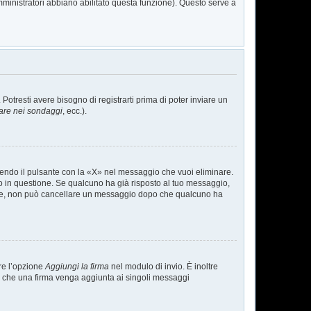
mministratori abbiano abilitato questa funzione). Questo serve a
tresti avere bisogno di registrarti prima di poter inviare un
are nei sondaggi
, ecc.).
endo il pulsante con la «X» nel messaggio che vuoi eliminare.
in questione. Se qualcuno ha già risposto al tuo messaggio,
mente, non può cancellare un messaggio dopo che qualcuno ha
re l’opzione
Aggiungi la firma
nel modulo di invio. È inoltre
are che una firma venga aggiunta ai singoli messaggi