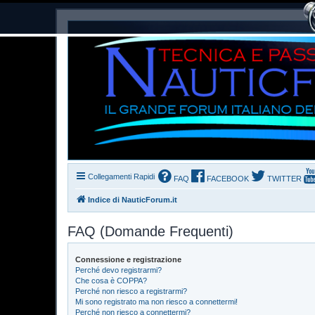
Collegamenti Rapidi
FAQ
FACEBOOK
TWITTER
Indice di NauticForum.it
FAQ (Domande Frequenti)
Connessione e registrazione
Perché devo registrarmi?
Che cosa è COPPA?
Perché non riesco a registrarmi?
Mi sono registrato ma non riesco a connettermi!
Perché non riesco a connettermi?