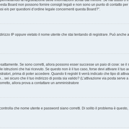
, permettendo la registrazione delle informazioni scritte dal minore. Se hai dubbi o i
esta Board non possono fornire consigli legali e non sono un punto di contatto per q
si e/o per questioni d’ordine legale concernenti questa Board?”.
irizzo IP oppure vietato il nome utente che stai tentando di registrare. Può anche ave
esattamente. Se sono corretti, allora possono esser successe un paio di cose: se il 
 le istruzioni che hai ricevuto. Se questo non è il tuo caso, forse devi attivare il tu
ratori, prima di poter accedere. Quando ti registri ti verrà indicato che tipo di attiv
.. sei sicuro che il tuo indirizzo di posta sia valido? (L’attivazione via posta serve 
corretto, allora prova a contattare un amministratore
ontrolla che nome utente e password siano corretti. Di solito il problema è questo, a