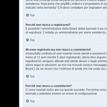
serve una richiesta scritta da parte del genitore o tutore legale
assistenza. Nota bene che phpBB Limited e il proprietario di qu
indicato nella domanda “Chi devo contattare per segnalare abu
Top
Perché non riesco a registrarmi?
È possibile l’amministratore della Board abbia bannato il tuo ind
di registrarsi. Contatta un amministratore per avere assistenza.
Top
Mi sono registrato ma non riesco a connettermi!
Innanzitutto controlla di aver inserito nome utente e password 
meno di 13 anni
mentre ti stavi registrando, allora devi seguire
registrazioni vengano attivate dall’utente stesso o dagli amminist
allora segui le istruzioni; se non hai ricevuto nessun messaggio.
Board.) Se sei sicuro che l’indirizzo di posta che hai usato sia 
Top
Perché non riesco a connettermi?
Ci sono svariati motivi per cui questo succede. Per prima cosa c
bannato o potrebbe esserci un errore di configurazione.
Top