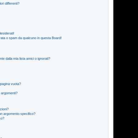
ri differenti?
esiderati!
rata o spam da qualcuno in questa Board!
 dalla mia lista amici o ignorati?
 pagina vuota?
i argomenti?
izioni?
un argomento specifico?
co?