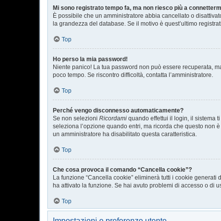
Mi sono registrato tempo fa, ma non riesco più a connetterm
È possibile che un amministratore abbia cancellato o disattivat
la grandezza del database. Se il motivo è quest’ultimo registra
Top
Ho perso la mia password!
Niente panico! La tua password non può essere recuperata, ma 
poco tempo. Se riscontro difficoltà, contatta l’amministratore.
Top
Perché vengo disconnesso automaticamente?
Se non selezioni
Ricordami
quando effettui il login, il sistem
seleziona l’opzione quando entri, ma ricorda che questo non è con
un amministratore ha disabilitato questa caratteristica.
Top
Che cosa provoca il comando “Cancella cookie”?
La funzione “Cancella cookie” eliminerà tutti i cookie generati
ha attivato la funzione. Se hai avuto problemi di accesso o di us
Top
Impostazioni e preferenze utente