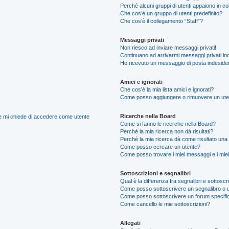
Perché alcuni gruppi di utenti appaiono in colo
Che cos’è un gruppo di utenti predefinito?
Che cos’è il collegamento “Staff”?
Messaggi privati
Non riesco ad inviare messaggi privati!
Continuano ad arrivarmi messaggi privati ind
Ho ricevuto un messaggio di posta indeside
Amici e ignorati
Che cos’è la mia lista amici e ignorati?
Come posso aggiungere o rimuovere un utente
Ricerche nella Board
nte mi chiede di accedere come utente
Come si fanno le ricerche nella Board?
Perché la mia ricerca non dà risultati?
Perché la mia ricerca dà come risultato una
Come posso cercare un utente?
Come posso trovare i miei messaggi e i mie
Sottoscrizioni e segnalibri
Qual è la differenza fra segnalibri e sottoscr
Come posso sottoscrivere un segnalibro o 
Come posso sottoscrivere un forum specifi
Come cancello le mie sottoscrizioni?
Allegati