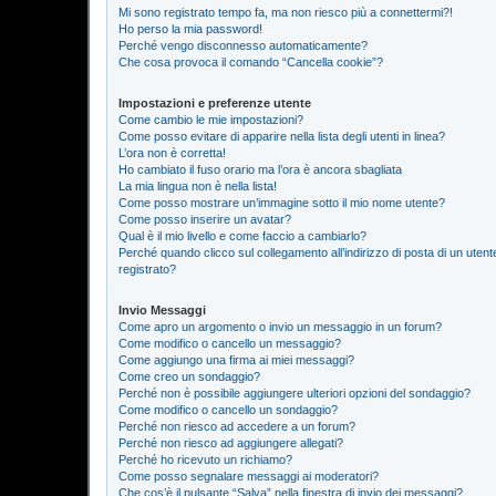
Mi sono registrato tempo fa, ma non riesco più a connettermi?!
Ho perso la mia password!
Perché vengo disconnesso automaticamente?
Che cosa provoca il comando “Cancella cookie”?
Impostazioni e preferenze utente
Come cambio le mie impostazioni?
Come posso evitare di apparire nella lista degli utenti in linea?
L’ora non è corretta!
Ho cambiato il fuso orario ma l’ora è ancora sbagliata
La mia lingua non è nella lista!
Come posso mostrare un’immagine sotto il mio nome utente?
Come posso inserire un avatar?
Qual è il mio livello e come faccio a cambiarlo?
Perché quando clicco sul collegamento all’indirizzo di posta di un ute
registrato?
Invio Messaggi
Come apro un argomento o invio un messaggio in un forum?
Come modifico o cancello un messaggio?
Come aggiungo una firma ai miei messaggi?
Come creo un sondaggio?
Perché non è possibile aggiungere ulteriori opzioni del sondaggio?
Come modifico o cancello un sondaggio?
Perché non riesco ad accedere a un forum?
Perché non riesco ad aggiungere allegati?
Perché ho ricevuto un richiamo?
Come posso segnalare messaggi ai moderatori?
Che cos’è il pulsante “Salva” nella finestra di invio dei messaggi?