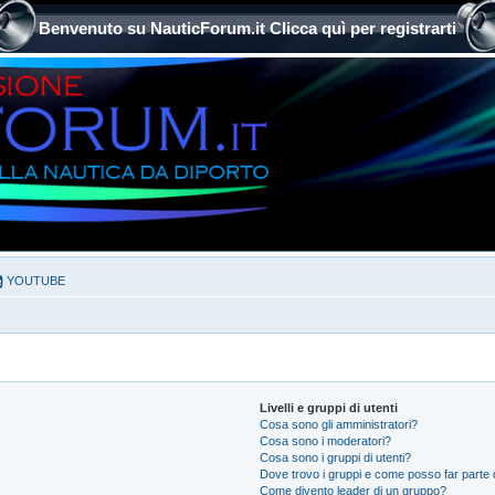
Benvenuto su NauticForum.it Clicca quì per registrarti
YOUTUBE
Livelli e gruppi di utenti
Cosa sono gli amministratori?
Cosa sono i moderatori?
Cosa sono i gruppi di utenti?
Dove trovo i gruppi e come posso far parte d
Come divento leader di un gruppo?