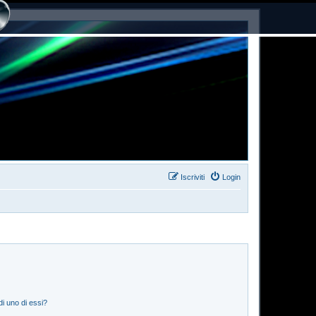
Iscriviti
Login
i uno di essi?