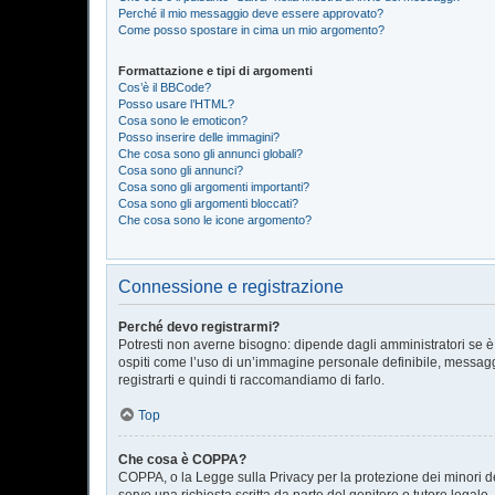
Perché il mio messaggio deve essere approvato?
Come posso spostare in cima un mio argomento?
Formattazione e tipi di argomenti
Cos’è il BBCode?
Posso usare l’HTML?
Cosa sono le emoticon?
Posso inserire delle immagini?
Che cosa sono gli annunci globali?
Cosa sono gli annunci?
Cosa sono gli argomenti importanti?
Cosa sono gli argomenti bloccati?
Che cosa sono le icone argomento?
Connessione e registrazione
Perché devo registrarmi?
Potresti non averne bisogno: dipende dagli amministratori se è 
ospiti come l’uso di un’immagine personale definibile, messaggis
registrarti e quindi ti raccomandiamo di farlo.
Top
Che cosa è COPPA?
COPPA, o la Legge sulla Privacy per la protezione dei minori del