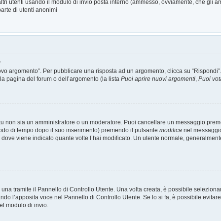
altri utenti usando il modulo di invio posta interno (ammesso, ovviamente, che gli a
arte di utenti anonimi
?
o argomento”. Per pubblicare una risposta ad un argomento, clicca su “Rispondi”. Po
la pagina del forum o dell’argomento (la lista
Puoi aprire nuovi argomenti
,
Puoi vot
 tu non sia un amministratore o un moderatore. Puoi cancellare un messaggio prem
iodo di tempo dopo il suo inserimento) premendo il pulsante
modifica
nel messaggio 
nto dove viene indicato quante volte l’hai modificato. Un utente normale, general
a tramite il Pannello di Controllo Utente. Una volta creata, è possibile seleziona
ando l’apposita voce nel Pannello di Controllo Utente. Se lo si fa, è possibile evit
el modulo di invio.