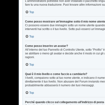
L’amministratore potrebbe non aver installato il pacchetto lingu
fare tu una nuova traduzione. Puoi trovare altre informazioni su
Top
Come posso mostrare un’immagine sotto il mio nome utent
Ci possono essere due immagini sotto un nome utente quando si
interventi hai scritto o il tuo livello. Sotto può esserci un’imm
Top
Come posso inserire un avatar?
All’interno del tuo Pannello di Controllo Utente, sotto “Profil
se abilitare o meno gli avatar e decide anche il modo in cui gli
ragioni.
Top
Qual è il mio livello e come faccio a cambiarlo?
I livelli, compaiono sotto al tuo nome utente, e indicano il nu
direttamente il tuo livello. Non abusare del Forum inviando me
probabilmente abbasserà il numero dei tuoi messaggi.
Top
Perché quando clicco sul collegamento all’indirizzo di posta