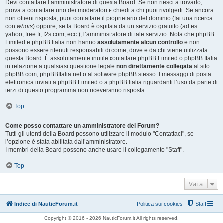
Devi contattare l’amministratore di questa Board. Se non riesci a trovarlo,
prova a contattare uno dei moderatori e chiedi a chi puoi rivolgerti. Se ancora
non ottieni risposta, puoi contattare il proprietario del dominio (fai una ricerca
con
whois
) oppure, se la Board è ospitata da un servizio gratuito (ad es.
yahoo, free.fr, f2s.com, ecc.), l’amministratore di tale servizio. Nota che phpBB
Limited e phpBB Italia non hanno
assolutamente alcun controllo
e non
possono essere ritenuti responsabili di come, dove e da chi viene utilizzata
questa Board. È assolutamente inutile contattare phpBB Limited o phpBB Italia
in relazione a qualsiasi questione legale
non direttamente collegata
al sito
phpBB.com, phpBBItalia.net o al software phpBB stesso. I messaggi di posta
elettronica inviati a phpBB Limited o a phpBB Italia riguardanti l’uso da parte di
terzi di questo programma non riceveranno risposta.
Top
Come posso contattare un amministratore del Forum?
Tutti gli utenti della Board possono utilizzare il modulo "Contattaci", se
l’opzione è stata abilitata dall’amministratore.
I membri della Board possono anche usare il collegamento "Staff".
Top
Vai a
Indice di NauticForum.it
Politica sui cookies
Staff
Copyright © 2016 - 2026 NauticForum.it All rights reserved.