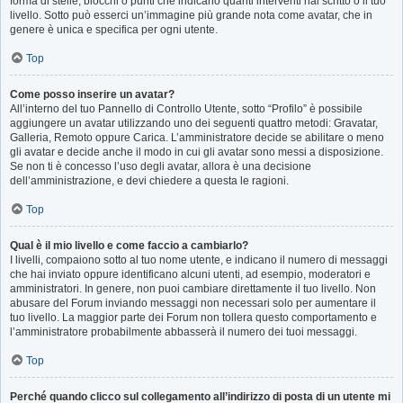
forma di stelle, blocchi o punti che indicano quanti interventi hai scritto o il tuo
livello. Sotto può esserci un’immagine più grande nota come avatar, che in
genere è unica e specifica per ogni utente.
Top
Come posso inserire un avatar?
All’interno del tuo Pannello di Controllo Utente, sotto “Profilo” è possibile
aggiungere un avatar utilizzando uno dei seguenti quattro metodi: Gravatar,
Galleria, Remoto oppure Carica. L’amministratore decide se abilitare o meno
gli avatar e decide anche il modo in cui gli avatar sono messi a disposizione.
Se non ti è concesso l’uso degli avatar, allora è una decisione
dell’amministrazione, e devi chiedere a questa le ragioni.
Top
Qual è il mio livello e come faccio a cambiarlo?
I livelli, compaiono sotto al tuo nome utente, e indicano il numero di messaggi
che hai inviato oppure identificano alcuni utenti, ad esempio, moderatori e
amministratori. In genere, non puoi cambiare direttamente il tuo livello. Non
abusare del Forum inviando messaggi non necessari solo per aumentare il
tuo livello. La maggior parte dei Forum non tollera questo comportamento e
l’amministratore probabilmente abbasserà il numero dei tuoi messaggi.
Top
Perché quando clicco sul collegamento all’indirizzo di posta di un utente mi