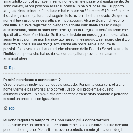
Innanzitutto controlla di aver inserito nome utente e password esattamente. Se
sono corretti, allora possono esser successe un paio di cose: se il supporto
«registrazione minore» è abilitato e hai cliccato su
Ho meno di 13 anni
mentre
ti stavi registrando, allora devi seguire le istruzioni che hai ricevuto. Se questo
non è il tuo caso, forse devi attivare il tuo account. Alcune Board richiedono
che tutte le nuove registrazioni vengano attivate dall’utente stesso o dagli
amministratori, prima di poter accedere. Quando ti registri ti verrà indicato che
tipo di attivazione è richiesta. Se ti è stato inviato un messaggio di posta, allora
segui le istruzioni; se non hai ricevuto nessun messaggio... sei sicuro che il tuo
indirizzo di posta sia valido? (L’attivazione via posta serve a ridurre la
possibilità di avere utenti anonimi che abusano della Board.) Se sei sicuro che
l’indirizzo di posta che hai usato sia corretto, allora prova a contattare un
amministratore
Top
Perché non riesco a connettermi?
Ci sono svariati motivi per cui questo succede. Per prima cosa controlla che
nome utente e password siano corretti. Di solito il problema è questo,
altrimenti contatta un amministratore: potresti essere stato bannato o potrebbe
esserci un errore di configurazione.
Top
Mi sono registrato tempo fa, ma non riesco più a connettermi?!
È possibile che un amministratore abbia cancellato o disattivato il tuo account
per qualche ragione. Molti siti rimuovono periodicamente gli account degli