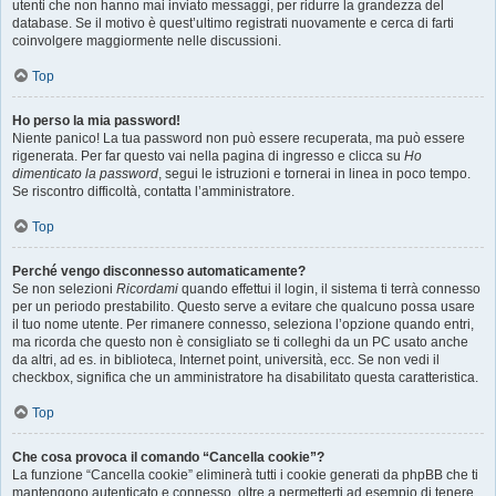
utenti che non hanno mai inviato messaggi, per ridurre la grandezza del
database. Se il motivo è quest’ultimo registrati nuovamente e cerca di farti
coinvolgere maggiormente nelle discussioni.
Top
Ho perso la mia password!
Niente panico! La tua password non può essere recuperata, ma può essere
rigenerata. Per far questo vai nella pagina di ingresso e clicca su
Ho
dimenticato la password
, segui le istruzioni e tornerai in linea in poco tempo.
Se riscontro difficoltà, contatta l’amministratore.
Top
Perché vengo disconnesso automaticamente?
Se non selezioni
Ricordami
quando effettui il login, il sistema ti terrà connesso
per un periodo prestabilito. Questo serve a evitare che qualcuno possa usare
il tuo nome utente. Per rimanere connesso, seleziona l’opzione quando entri,
ma ricorda che questo non è consigliato se ti colleghi da un PC usato anche
da altri, ad es. in biblioteca, Internet point, università, ecc. Se non vedi il
checkbox, significa che un amministratore ha disabilitato questa caratteristica.
Top
Che cosa provoca il comando “Cancella cookie”?
La funzione “Cancella cookie” eliminerà tutti i cookie generati da phpBB che ti
mantengono autenticato e connesso, oltre a permetterti ad esempio di tenere