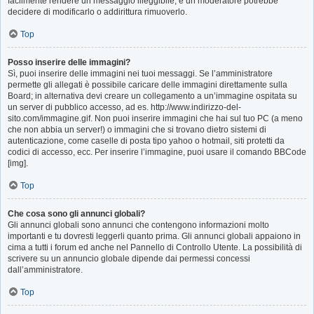
facilmente rendere un messaggio illeggibile, e un moderatore potrebbe
decidere di modificarlo o addirittura rimuoverlo.
Top
Posso inserire delle immagini?
Sì, puoi inserire delle immagini nei tuoi messaggi. Se l’amministratore
permette gli allegati è possibile caricare delle immagini direttamente sulla
Board; in alternativa devi creare un collegamento a un’immagine ospitata su
un server di pubblico accesso, ad es. http://www.indirizzo-del-
sito.com/immagine.gif. Non puoi inserire immagini che hai sul tuo PC (a meno
che non abbia un server!) o immagini che si trovano dietro sistemi di
autenticazione, come caselle di posta tipo yahoo o hotmail, siti protetti da
codici di accesso, ecc. Per inserire l’immagine, puoi usare il comando BBCode
[img].
Top
Che cosa sono gli annunci globali?
Gli annunci globali sono annunci che contengono informazioni molto
importanti e tu dovresti leggerli quanto prima. Gli annunci globali appaiono in
cima a tutti i forum ed anche nel Pannello di Controllo Utente. La possibilità di
scrivere su un annuncio globale dipende dai permessi concessi
dall’amministratore.
Top