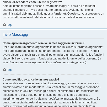
chiede di accedere come utente registrato?
Solo gli utenti registrati possono inviare messaggi di posta ad altri utenti
usando il modulo di invio posta interno (ammesso, ovviamente, che gli
amministratori abbiano abilitato questa funzione). Questo serve a prevenire un
uso scorretto o malevolo del sistema di posta da parte di utenti anonimi
Top
Invio Messaggi
Come apro un argomento o invio un messaggio in un forum?
Per pubblicare un nuovo argomento in un forum, clicca su “Nuovo argomento”.
Per pubblicare una risposta ad un argomento, clicca su “Rispondi”. Potresti
avere bisogno di registrarti prima di poter inviare un messaggio: le tue funzioni
disponibili sono elencate in fondo alla pagina del forum o dell’argomento (la
lista
Puoi aprire nuovi argomenti
,
Puoi votare nei sondaggi
, ecc.).
Top
Come modifico o cancello un messaggio?
Puoi modificare o cancellare solo i tuoi messaggi, a meno che tu non sia un
amministratore o un moderatore. Puoi cancellare un messaggio premendo il
pulsante con la «X» nel messaggio che vuoi eliminare. Puoi modificare un
messaggio (a volte solo per un limitato periodo di tempo dopo il suo
inserimento) premendo il pulsante
modifica
nel messaggio in questione. Se
qualcuno ha già risposto al tuo messaggio, quando effettui una modifica,
potresti trovare del testo aggiunto dove viene indicato quante volte l’hai