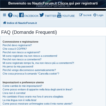
Benvenuto su NauticForum.it Clicca quì per registrarti
NauticForum.it
Iscriviti
Login
FAQ
FACEBOOK
TWITTER
YOUTUBE
Indice di NauticForum.it
FAQ (Domande Frequenti)
Connessione e registrazione
Perché devo registrarmi?
Che cosa è COPPA?
Perché non riesco a registrarmi?
Mi sono registrato ma non riesco a connettermi!
Perché non riesco a connettermi?
Mi sono registrato tempo fa, ma non riesco più a connettermi?!
Ho perso la mia password!
Perché vengo disconnesso automaticamente?
Che cosa provoca il comando “Cancella cookie”?
Impostazioni e preferenze utente
Come cambio le mie impostazioni?
Come posso evitare di apparire nella lista degli utenti in linea?
L’ora non è corretta!
Ho cambiato il fuso orario ma l’ora è ancora sbagliata
La mia lingua non è nella lista!
Come posso mostrare un’immagine sotto il mio nome utente?