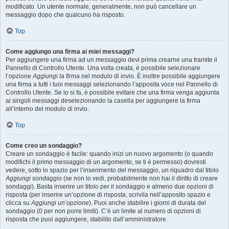
modificato. Un utente normale, generalmente, non può cancellare un
messaggio dopo che qualcuno ha risposto.
Top
Come aggiungo una firma ai miei messaggi?
Per aggiungere una firma ad un messaggio devi prima crearne una tramite il
Pannello di Controllo Utente. Una volta creata, è possibile selezionare
l’opzione
Aggiungi la firma
nel modulo di invio. È inoltre possibile aggiungere
una firma a tutti i tuoi messaggi selezionando l’apposita voce nel Pannello di
Controllo Utente. Se lo si fa, è possibile evitare che una firma venga aggiunta
ai singoli messaggi deselezionando la casella per aggiungere la firma
all’interno del modulo di invio.
Top
Come creo un sondaggio?
Creare un sondaggio è facile: quando inizi un nuovo argomento (o quando
modifichi il primo messaggio di un argomento, se ti è permesso) dovresti
vedere, sotto lo spazio per l’inserimento del messaggio, un riquadro dal titolo
Aggiungi sondaggio
(se non lo vedi, probabilmente non hai il diritto di creare
sondaggi). Basta inserire un titolo per il sondaggio e almeno due opzioni di
risposta (per inserire un’opzione di risposta, scrivila nell’apposito spazio e
clicca su
Aggiungi un’opzione
). Puoi anche stabilire i giorni di durata del
sondaggio (0 per non porre limiti). C’è un limite al numero di opzioni di
risposta che puoi aggiungere, stabilito dall’amministratore.