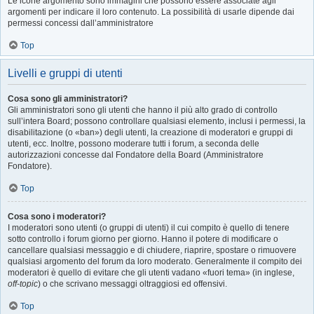
Le icone argomento sono immagini che possono essere associate agli
argomenti per indicare il loro contenuto. La possibilità di usarle dipende dai
permessi concessi dall’amministratore
Top
Livelli e gruppi di utenti
Cosa sono gli amministratori?
Gli amministratori sono gli utenti che hanno il più alto grado di controllo
sull’intera Board; possono controllare qualsiasi elemento, inclusi i permessi, la
disabilitazione (o «ban») degli utenti, la creazione di moderatori e gruppi di
utenti, ecc. Inoltre, possono moderare tutti i forum, a seconda delle
autorizzazioni concesse dal Fondatore della Board (Amministratore
Fondatore).
Top
Cosa sono i moderatori?
I moderatori sono utenti (o gruppi di utenti) il cui compito è quello di tenere
sotto controllo i forum giorno per giorno. Hanno il potere di modificare o
cancellare qualsiasi messaggio e di chiudere, riaprire, spostare o rimuovere
qualsiasi argomento del forum da loro moderato. Generalmente il compito dei
moderatori è quello di evitare che gli utenti vadano «fuori tema» (in inglese,
off-topic
) o che scrivano messaggi oltraggiosi ed offensivi.
Top