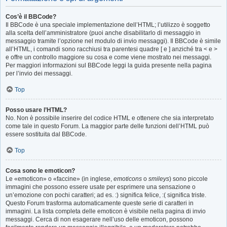
Cos’è il BBCode?
Il BBCode è una speciale implementazione dell’HTML; l’utilizzo è soggetto
alla scelta dell’amministratore (puoi anche disabilitarlo di messaggio in
messaggio tramite l’opzione nel modulo di invio messaggi). Il BBCode è simile
all’HTML, i comandi sono racchiusi tra parentesi quadre [ e ] anziché tra < e >
e offre un controllo maggiore su cosa e come viene mostrato nei messaggi.
Per maggiori informazioni sul BBCode leggi la guida presente nella pagina
per l’invio dei messaggi.
Top
Posso usare l’HTML?
No. Non è possibile inserire del codice HTML e ottenere che sia interpretato
come tale in questo Forum. La maggior parte delle funzioni dell’HTML può
essere sostituita dal BBCode.
Top
Cosa sono le emoticon?
Le «emoticon» o «faccine» (in inglese,
emoticons
o
smileys
) sono piccole
immagini che possono essere usate per esprimere una sensazione o
un’emozione con pochi caratteri; ad es. :) significa felice, :( significa triste.
Questo Forum trasforma automaticamente queste serie di caratteri in
immagini. La lista completa delle emoticon è visibile nella pagina di invio
messaggi. Cerca di non esagerare nell’uso delle emoticon, possono