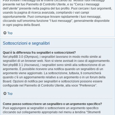
Puoi trovare i messaggi da te inseriti cliccando su “Mostra i tuoi messaggi”
presente nel tuo Pannello di Controllo Utente, e su “Cerca i messaggi
dell’utente” presente nella pagina del tuo profilo. Puoi cercare i tuoi argomenti,
usando la pagina di ricerca avanzata, compilando i vari campi
opportunamente. Puoi comunque trovare rapidamente i tuoi messaggi,
cliccando sull’omonima funzione “I tuoi messaggi”, generalmente disponibile
in ogni pagina della Board.
Top
Sottoscrizioni e segnalibri
Qual è la differenza fra segnalibri e sottoscrizioni?
Nel phpBB 3.0 (Olympus), i segnalibri lavorano in modo molto simile ai
segnalibri di un browser web. Non si viene avvisati in caso di aggiornamento.
Nel phpBB 3.1 (Ascraeus), i segnalibri sono simili alla sottoscrizione di un
argomento. È possibile ricevere una notifica quando un segnalibro di un
argomento viene aggiornato. La sottoscrizione, tuttavia, ti comunicherà
quando c’è un aggiornamento relativo a un argomento o in un forum della
Board. Opzioni di notifica per segnalibri e sottoscrizioni possono essere
configurate nel Pannello di Controllo Utente, alla voce “Preferenze”.
Top
Come posso sottoscrivere un segnalibro o un argomento specifico?
Puoi aggiungere ai segnalibri o sottoscrivere un argomento specifico
cliccando sul collegamento appropriato nel menu a tendina “Strumenti