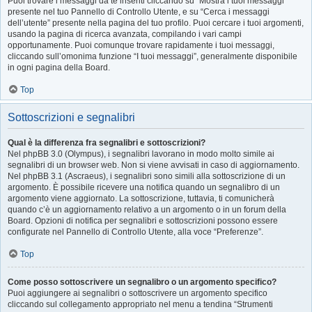
Puoi trovare i messaggi da te inseriti cliccando su “Mostra i tuoi messaggi”
presente nel tuo Pannello di Controllo Utente, e su “Cerca i messaggi
dell’utente” presente nella pagina del tuo profilo. Puoi cercare i tuoi argomenti,
usando la pagina di ricerca avanzata, compilando i vari campi
opportunamente. Puoi comunque trovare rapidamente i tuoi messaggi,
cliccando sull’omonima funzione “I tuoi messaggi”, generalmente disponibile
in ogni pagina della Board.
Top
Sottoscrizioni e segnalibri
Qual è la differenza fra segnalibri e sottoscrizioni?
Nel phpBB 3.0 (Olympus), i segnalibri lavorano in modo molto simile ai
segnalibri di un browser web. Non si viene avvisati in caso di aggiornamento.
Nel phpBB 3.1 (Ascraeus), i segnalibri sono simili alla sottoscrizione di un
argomento. È possibile ricevere una notifica quando un segnalibro di un
argomento viene aggiornato. La sottoscrizione, tuttavia, ti comunicherà
quando c’è un aggiornamento relativo a un argomento o in un forum della
Board. Opzioni di notifica per segnalibri e sottoscrizioni possono essere
configurate nel Pannello di Controllo Utente, alla voce “Preferenze”.
Top
Come posso sottoscrivere un segnalibro o un argomento specifico?
Puoi aggiungere ai segnalibri o sottoscrivere un argomento specifico
cliccando sul collegamento appropriato nel menu a tendina “Strumenti