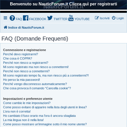
Benvenuto su NauticForum.it Clicca quì per registrarti
NauticForum.it
Iscriviti
Login
FAQ
FACEBOOK
TWITTER
YOUTUBE
Indice di NauticForum.it
FAQ (Domande Frequenti)
Connessione e registrazione
Perché devo registrarmi?
Che cosa è COPPA?
Perché non riesco a registrarmi?
Mi sono registrato ma non riesco a connettermi!
Perché non riesco a connettermi?
Mi sono registrato tempo fa, ma non riesco più a connettermi?!
Ho perso la mia password!
Perché vengo disconnesso automaticamente?
Che cosa provoca il comando “Cancella cookie”?
Impostazioni e preferenze utente
Come cambio le mie impostazioni?
Come posso evitare di apparire nella lista degli utenti in linea?
L’ora non è corretta!
Ho cambiato il fuso orario ma l’ora è ancora sbagliata
La mia lingua non è nella lista!
Come posso mostrare un’immagine sotto il mio nome utente?