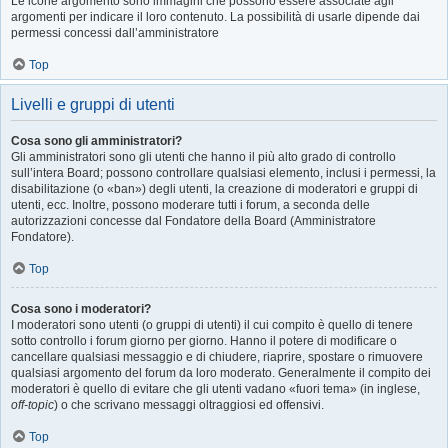
Le icone argomento sono immagini che possono essere associate agli
argomenti per indicare il loro contenuto. La possibilità di usarle dipende dai
permessi concessi dall’amministratore
Top
Livelli e gruppi di utenti
Cosa sono gli amministratori?
Gli amministratori sono gli utenti che hanno il più alto grado di controllo
sull’intera Board; possono controllare qualsiasi elemento, inclusi i permessi, la
disabilitazione (o «ban») degli utenti, la creazione di moderatori e gruppi di
utenti, ecc. Inoltre, possono moderare tutti i forum, a seconda delle
autorizzazioni concesse dal Fondatore della Board (Amministratore
Fondatore).
Top
Cosa sono i moderatori?
I moderatori sono utenti (o gruppi di utenti) il cui compito è quello di tenere
sotto controllo i forum giorno per giorno. Hanno il potere di modificare o
cancellare qualsiasi messaggio e di chiudere, riaprire, spostare o rimuovere
qualsiasi argomento del forum da loro moderato. Generalmente il compito dei
moderatori è quello di evitare che gli utenti vadano «fuori tema» (in inglese,
off-topic
) o che scrivano messaggi oltraggiosi ed offensivi.
Top