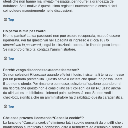
utenti che non hanno mai inviato messaggi, per ridurre la grandezza del
database. Se il motivo è quest’ultimo registrati nuovamente e cerca di farti
coinvolgere maggiormente nelle discussioni.
Top
Ho perso la mia password!
Niente panico! La tua password non può essere recuperata, ma può essere
rigenerata. Per far questo vai nella pagina di ingresso e clicca su
Ho
dimenticato la password
, segui le istruzioni e tornerai in linea in poco tempo.
Se riscontro difficoltà, contatta l’amministratore.
Top
Perché vengo disconnesso automaticamente?
Se non selezioni
Ricordami
quando effettui il login, il sistema ti terrà connesso
per un periodo prestabilito. Questo serve a evitare che qualcuno possa usare
il tuo nome utente. Per rimanere connesso, seleziona l’opzione quando entri,
ma ricorda che questo non è consigliato se ti colleghi da un PC usato anche
da altri, ad es. in biblioteca, Internet point, università, ecc. Se non vedi il
checkbox, significa che un amministratore ha disabilitato questa caratteristica.
Top
Che cosa provoca il comando “Cancella cookie”?
La funzione “Cancella cookie” eliminerà tutti i cookie generati da phpBB che ti
mantengono autenticato e connesso, oltre a permetterti ad esempio di tenere