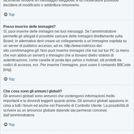
facilmente rendere un messaggio illeggibile, e un moderatore potrebbe
decidere di modificarlo o addirittura rimuoverlo.
Top
Posso inserire delle immagini?
Sì, puoi inserire delle immagini nei tuoi messaggi. Se l’amministratore
permette gli allegati è possibile caricare delle immagini direttamente sulla
Board; in alternativa devi creare un collegamento a un’immagine ospitata su
un server di pubblico accesso, ad es. http://www.indirizzo-del-
sito.com/immagine.gif. Non puoi inserire immagini che hai sul tuo PC (a meno
che non abbia un server!) o immagini che si trovano dietro sistemi di
autenticazione, come caselle di posta tipo yahoo o hotmail, siti protetti da
codici di accesso, ecc. Per inserire l’immagine, puoi usare il comando BBCode
[img].
Top
Che cosa sono gli annunci globali?
Gli annunci globali sono annunci che contengono informazioni molto
importanti e tu dovresti leggerli quanto prima. Gli annunci globali appaiono in
cima a tutti i forum ed anche nel Pannello di Controllo Utente. La possibilità di
scrivere su un annuncio globale dipende dai permessi concessi
dall’amministratore.
Top