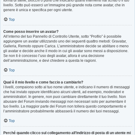
forma di stelle, blocchi o punti che indicano quanti interventi hai scritto o il tuo
livello. Sotto può esserci un’immagine più grande nota come avatar, che in
genere è unica e specifica per ogni utente.
Top
Come posso inserire un avatar?
All’interno del tuo Pannello di Controllo Utente, sotto “Profilo” è possibile
aggiungere un avatar utilizzando uno dei seguenti quattro metodi: Gravatar,
Galleria, Remoto oppure Carica. L’amministratore decide se abilitare o meno
gli avatar e decide anche il modo in cui gli avatar sono messi a disposizione.
Se non ti è concesso l’uso degli avatar, allora è una decisione
dell’amministrazione, e devi chiedere a questa le ragioni.
Top
Qual è il mio livello e come faccio a cambiarlo?
I livelli, compaiono sotto al tuo nome utente, e indicano il numero di messaggi
che hai inviato oppure identificano alcuni utenti, ad esempio, moderatori e
amministratori. In genere, non puoi cambiare direttamente il tuo livello. Non
abusare del Forum inviando messaggi non necessari solo per aumentare il
tuo livello. La maggior parte dei Forum non tollera questo comportamento e
l’amministratore probabilmente abbasserà il numero dei tuoi messaggi.
Top
Perché quando clicco sul collegamento all’indirizzo di posta di un utente mi