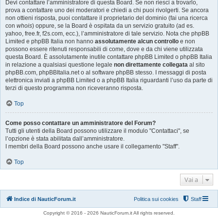
Devi contattare l’amministratore di questa Board. Se non riesci a trovarlo,
prova a contattare uno dei moderatori e chiedi a chi puoi rivolgerti. Se ancora
non ottieni risposta, puoi contattare il proprietario del dominio (fai una ricerca
con
whois
) oppure, se la Board è ospitata da un servizio gratuito (ad es.
yahoo, free.fr, f2s.com, ecc.), l’amministratore di tale servizio. Nota che phpBB
Limited e phpBB Italia non hanno
assolutamente alcun controllo
e non
possono essere ritenuti responsabili di come, dove e da chi viene utilizzata
questa Board. È assolutamente inutile contattare phpBB Limited o phpBB Italia
in relazione a qualsiasi questione legale
non direttamente collegata
al sito
phpBB.com, phpBBItalia.net o al software phpBB stesso. I messaggi di posta
elettronica inviati a phpBB Limited o a phpBB Italia riguardanti l’uso da parte di
terzi di questo programma non riceveranno risposta.
Top
Come posso contattare un amministratore del Forum?
Tutti gli utenti della Board possono utilizzare il modulo "Contattaci", se
l’opzione è stata abilitata dall’amministratore.
I membri della Board possono anche usare il collegamento "Staff".
Top
Vai a
Indice di NauticForum.it
Politica sui cookies
Staff
Copyright © 2016 - 2026 NauticForum.it All rights reserved.