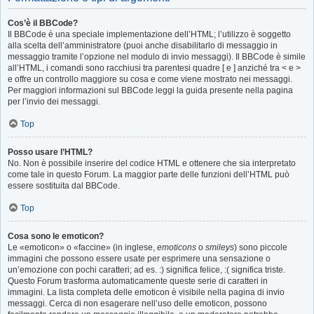
Cos’è il BBCode?
Il BBCode è una speciale implementazione dell’HTML; l’utilizzo è soggetto
alla scelta dell’amministratore (puoi anche disabilitarlo di messaggio in
messaggio tramite l’opzione nel modulo di invio messaggi). Il BBCode è simile
all’HTML, i comandi sono racchiusi tra parentesi quadre [ e ] anziché tra < e >
e offre un controllo maggiore su cosa e come viene mostrato nei messaggi.
Per maggiori informazioni sul BBCode leggi la guida presente nella pagina
per l’invio dei messaggi.
Top
Posso usare l’HTML?
No. Non è possibile inserire del codice HTML e ottenere che sia interpretato
come tale in questo Forum. La maggior parte delle funzioni dell’HTML può
essere sostituita dal BBCode.
Top
Cosa sono le emoticon?
Le «emoticon» o «faccine» (in inglese,
emoticons
o
smileys
) sono piccole
immagini che possono essere usate per esprimere una sensazione o
un’emozione con pochi caratteri; ad es. :) significa felice, :( significa triste.
Questo Forum trasforma automaticamente queste serie di caratteri in
immagini. La lista completa delle emoticon è visibile nella pagina di invio
messaggi. Cerca di non esagerare nell’uso delle emoticon, possono