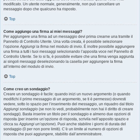
modificato. Un utente normale, generalmente, non può cancellare un
messaggio dopo che qualcuno ha risposto.
Top
Come aggiungo una firma ai miei messaggi?
Per aggiungere una firma ad un messaggio devi prima crearne una tramite il
Pannello di Controllo Utente. Una volta creata, è possibile selezionare
l’opzione
Aggiungi la firma
nel modulo di invio. È inoltre possibile aggiungere
una firma a tutti i tuoi messaggi selezionando l’apposita voce nel Pannello di
Controllo Utente. Se lo si fa, è possibile evitare che una firma venga aggiunta
ai singoli messaggi deselezionando la casella per aggiungere la firma
all’interno del modulo di invio.
Top
Come creo un sondaggio?
Creare un sondaggio è facile: quando inizi un nuovo argomento (o quando
modifichi il primo messaggio di un argomento, se ti è permesso) dovresti
vedere, sotto lo spazio per l’inserimento del messaggio, un riquadro dal titolo
Aggiungi sondaggio
(se non lo vedi, probabilmente non hai il diritto di creare
sondaggi). Basta inserire un titolo per il sondaggio e almeno due opzioni di
risposta (per inserire un’opzione di risposta, scrivila nell’apposito spazio e
clicca su
Aggiungi un’opzione
). Puoi anche stabilire i giorni di durata del
sondaggio (0 per non porre limiti). C’è un limite al numero di opzioni di
risposta che puoi aggiungere, stabilito dall’amministratore.