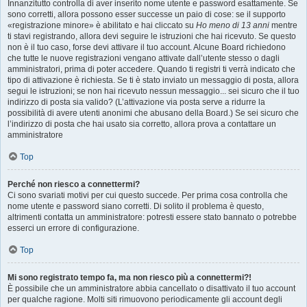
Innanzitutto controlla di aver inserito nome utente e password esattamente. Se
sono corretti, allora possono esser successe un paio di cose: se il supporto
«registrazione minore» è abilitato e hai cliccato su
Ho meno di 13 anni
mentre
ti stavi registrando, allora devi seguire le istruzioni che hai ricevuto. Se questo
non è il tuo caso, forse devi attivare il tuo account. Alcune Board richiedono
che tutte le nuove registrazioni vengano attivate dall’utente stesso o dagli
amministratori, prima di poter accedere. Quando ti registri ti verrà indicato che
tipo di attivazione è richiesta. Se ti è stato inviato un messaggio di posta, allora
segui le istruzioni; se non hai ricevuto nessun messaggio... sei sicuro che il tuo
indirizzo di posta sia valido? (L’attivazione via posta serve a ridurre la
possibilità di avere utenti anonimi che abusano della Board.) Se sei sicuro che
l’indirizzo di posta che hai usato sia corretto, allora prova a contattare un
amministratore
Top
Perché non riesco a connettermi?
Ci sono svariati motivi per cui questo succede. Per prima cosa controlla che
nome utente e password siano corretti. Di solito il problema è questo,
altrimenti contatta un amministratore: potresti essere stato bannato o potrebbe
esserci un errore di configurazione.
Top
Mi sono registrato tempo fa, ma non riesco più a connettermi?!
È possibile che un amministratore abbia cancellato o disattivato il tuo account
per qualche ragione. Molti siti rimuovono periodicamente gli account degli