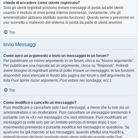
chiede di accedere come utente registrato?
Solo gli utenti registrati possono inviare messaggi di posta ad altri utenti
usando il modulo di invio posta interno (ammesso, ovviamente, che gli
amministratori abbiano abilitato questa funzione). Questo serve a prevenire un
uso scorretto o malevolo del sistema di posta da parte di utenti anonimi
Top
Invio Messaggi
Come apro un argomento o invio un messaggio in un forum?
Per pubblicare un nuovo argomento in un forum, clicca su “Nuovo argomento”.
Per pubblicare una risposta ad un argomento, clicca su “Rispondi”. Potresti
avere bisogno di registrarti prima di poter inviare un messaggio: le tue funzioni
disponibili sono elencate in fondo alla pagina del forum o dell’argomento (la
lista
Puoi aprire nuovi argomenti
,
Puoi votare nei sondaggi
, ecc.).
Top
Come modifico o cancello un messaggio?
Puoi modificare o cancellare solo i tuoi messaggi, a meno che tu non sia un
amministratore o un moderatore. Puoi cancellare un messaggio premendo il
pulsante con la «X» nel messaggio che vuoi eliminare. Puoi modificare un
messaggio (a volte solo per un limitato periodo di tempo dopo il suo
inserimento) premendo il pulsante
modifica
nel messaggio in questione. Se
qualcuno ha già risposto al tuo messaggio, quando effettui una modifica,
potresti trovare del testo aggiunto dove viene indicato quante volte l’hai