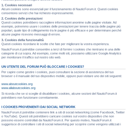
1. Cookies necessari
Alcuni cookies sono essenziali per il funzionamento di NauticForum.it. Questi cookies
consentono servizi che hai richiesto espressamente.
2. Cookies delle prestazioni
Questi cookies potrebbero raccogliere informazioni anonime sulle pagine visitate. Ad
esempio, potremmo usare i cookies delle prestazioni per tenere traccia delle pagine più
popolari, quale tipo di collegamento tra le pagine è più efficace e per determinare perché
alcune pagine ricevono messaggi di errore.
3. Cookies della funzionalità
Questi cookies ricordano le scelte che fate per migliorare la vostra esperienza.
NauticForum.it potrebbe consentire a terzi di fornire i cookies che rientrano in una delle
categorie di cui sopra. Ad esempio, come molti siti, possiamo utilizzare Google Analytics
per monitorare il traffico sul nostro sito web.
UN UTENTE DEL FORUM PUÒ BLOCCARE I COOKIES?
Per capire come gestire i cookies, puoi consultare la sezione di assistenza del tuo
browser o il manuale del tuo dispositivo mobile, oppure puoi visitare uno dei siti seguenti:
www.aboutcookies.org
www.allaboutcookies.org
Si ricorda che se si sceglie di disabilitare i cookies, alcune sezioni del NauticForum.it
potrebbero non funzionare correttamente.
I COOKIES PROVENIENTI DAI SOCIAL NETWORK
NauticForum.it potrebbe contenere link a siti di social networking (come Facebook, Twitter
o YouTube). Questi siti potrebbero caricare cookies sul vostro dispositivo che non
possono essere controllati da NauticForum.it. Per questo motivo, NauticForum.it
suggerisce di controllare i siti di social networking per scoprire come vengono utilizzati i