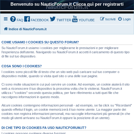
Benvenuto su NauticForum.it Clicca quì per registrarti
NauticForum.it
Iscriviti
Login
FAQ
FACEBOOK
TWITTER
YOUTUBE
Indice di NauticForum.it
COME USIAMO I COOKIES SU QUESTO FORUM?
Su NauticForum.it usiamo i cookies per migliorarne le prestazioni e per migliorare
l’esperienza dell’utente. Navigando su NauticForum.it accetti il caricamento di questo tipo
di file sul tuo dispositivo.
COSA SONO I COOKIES?
I cookies sono piccoli file di testo che un sito web può caricare sul tuo computer o
dispositivo mobile, quando si visita quel sito o una delle sue pagine.
Ci sono molte situazioni in cui può servire un cookie. Ad esempio, un cookie aiuterà il sito
web a riconoscere il tuo dispositivo la prossima volta che lo visiterai. NauticForum.it
utilizza i "cookies" secondo questa politica, per fare riferimento a tutti quei file che
raccolgono informazioni in questo modo.
Alcuni cookies contengono informazioni personali - ad esempio, se fai click su "Ricordami"
quando effettui il login, un cookie memorizzerà il tuo nome utente. La maggior parte dei
cookies non registra informazioni personali, ma raccoglie informazioni più generali (in che
modo gli utenti arrivano su NauticForum.it oppure la posizione di un utente).
DI CHE TIPO DI COOKIES FA USO NAUTICFORUM.IT?
I cookies possono svolgere diverse funzioni: