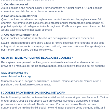
1. Cookies necessari
Alcuni cookies sono essenziali per il funzionamento di NauticForum.it. Questi cookies
consentono servizi che hai richiesto espressamente.
2. Cookies delle prestazioni
Questi cookies potrebbero raccogliere informazioni anonime sulle pagine visitate. Ad
esempio, potremmo usare i cookies delle prestazioni per tenere traccia delle pagine più
popolari, quale tipo di collegamento tra le pagine è più efficace e per determinare perché
alcune pagine ricevono messaggi di errore.
3. Cookies della funzionalità
Questi cookies ricordano le scelte che fate per migliorare la vostra esperienza.
NauticForum.it potrebbe consentire a terzi di fornire i cookies che rientrano in una delle
categorie di cui sopra. Ad esempio, come molti siti, possiamo utilizzare Google Analytics
per monitorare il traffico sul nostro sito web.
UN UTENTE DEL FORUM PUÒ BLOCCARE I COOKIES?
Per capire come gestire i cookies, puoi consultare la sezione di assistenza del tuo
browser o il manuale del tuo dispositivo mobile, oppure puoi visitare uno dei siti seguenti:
www.aboutcookies.org
www.allaboutcookies.org
Si ricorda che se si sceglie di disabilitare i cookies, alcune sezioni del NauticForum.it
potrebbero non funzionare correttamente.
I COOKIES PROVENIENTI DAI SOCIAL NETWORK
NauticForum.it potrebbe contenere link a siti di social networking (come Facebook, Twitter
o YouTube). Questi siti potrebbero caricare cookies sul vostro dispositivo che non
possono essere controllati da NauticForum.it. Per questo motivo, NauticForum.it
suggerisce di controllare i siti di social networking per scoprire come vengono utilizzati i