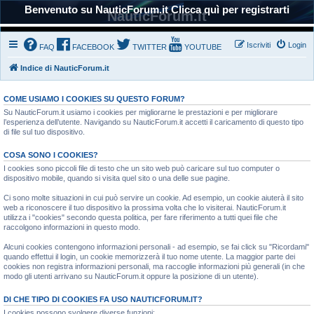
Benvenuto su NauticForum.it Clicca quì per registrarti
NauticForum.it
Iscriviti
Login
FAQ
FACEBOOK
TWITTER
YOUTUBE
Indice di NauticForum.it
COME USIAMO I COOKIES SU QUESTO FORUM?
Su NauticForum.it usiamo i cookies per migliorarne le prestazioni e per migliorare
l’esperienza dell’utente. Navigando su NauticForum.it accetti il caricamento di questo tipo
di file sul tuo dispositivo.
COSA SONO I COOKIES?
I cookies sono piccoli file di testo che un sito web può caricare sul tuo computer o
dispositivo mobile, quando si visita quel sito o una delle sue pagine.
Ci sono molte situazioni in cui può servire un cookie. Ad esempio, un cookie aiuterà il sito
web a riconoscere il tuo dispositivo la prossima volta che lo visiterai. NauticForum.it
utilizza i "cookies" secondo questa politica, per fare riferimento a tutti quei file che
raccolgono informazioni in questo modo.
Alcuni cookies contengono informazioni personali - ad esempio, se fai click su "Ricordami"
quando effettui il login, un cookie memorizzerà il tuo nome utente. La maggior parte dei
cookies non registra informazioni personali, ma raccoglie informazioni più generali (in che
modo gli utenti arrivano su NauticForum.it oppure la posizione di un utente).
DI CHE TIPO DI COOKIES FA USO NAUTICFORUM.IT?
I cookies possono svolgere diverse funzioni: