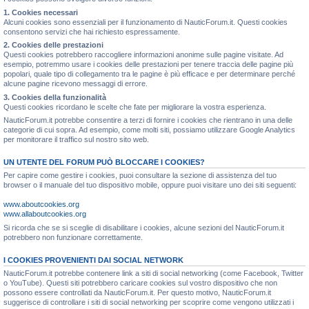
1. Cookies necessari
Alcuni cookies sono essenziali per il funzionamento di NauticForum.it. Questi cookies
consentono servizi che hai richiesto espressamente.
2. Cookies delle prestazioni
Questi cookies potrebbero raccogliere informazioni anonime sulle pagine visitate. Ad
esempio, potremmo usare i cookies delle prestazioni per tenere traccia delle pagine più
popolari, quale tipo di collegamento tra le pagine è più efficace e per determinare perché
alcune pagine ricevono messaggi di errore.
3. Cookies della funzionalità
Questi cookies ricordano le scelte che fate per migliorare la vostra esperienza.
NauticForum.it potrebbe consentire a terzi di fornire i cookies che rientrano in una delle
categorie di cui sopra. Ad esempio, come molti siti, possiamo utilizzare Google Analytics
per monitorare il traffico sul nostro sito web.
UN UTENTE DEL FORUM PUÒ BLOCCARE I COOKIES?
Per capire come gestire i cookies, puoi consultare la sezione di assistenza del tuo
browser o il manuale del tuo dispositivo mobile, oppure puoi visitare uno dei siti seguenti:
www.aboutcookies.org
www.allaboutcookies.org
Si ricorda che se si sceglie di disabilitare i cookies, alcune sezioni del NauticForum.it
potrebbero non funzionare correttamente.
I COOKIES PROVENIENTI DAI SOCIAL NETWORK
NauticForum.it potrebbe contenere link a siti di social networking (come Facebook, Twitter
o YouTube). Questi siti potrebbero caricare cookies sul vostro dispositivo che non
possono essere controllati da NauticForum.it. Per questo motivo, NauticForum.it
suggerisce di controllare i siti di social networking per scoprire come vengono utilizzati i