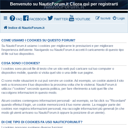
Benvenuto su NauticForum.it Clicca quì per registrarti
NauticForum.it
Iscriviti
Login
FAQ
FACEBOOK
TWITTER
YOUTUBE
Indice di NauticForum.it
COME USIAMO I COOKIES SU QUESTO FORUM?
Su NauticForum.it usiamo i cookies per migliorarne le prestazioni e per migliorare
l’esperienza dell’utente. Navigando su NauticForum.it accetti il caricamento di questo tipo
di file sul tuo dispositivo.
COSA SONO I COOKIES?
I cookies sono piccoli file di testo che un sito web può caricare sul tuo computer o
dispositivo mobile, quando si visita quel sito o una delle sue pagine.
Ci sono molte situazioni in cui può servire un cookie. Ad esempio, un cookie aiuterà il sito
web a riconoscere il tuo dispositivo la prossima volta che lo visiterai. NauticForum.it
utilizza i "cookies" secondo questa politica, per fare riferimento a tutti quei file che
raccolgono informazioni in questo modo.
Alcuni cookies contengono informazioni personali - ad esempio, se fai click su "Ricordami"
quando effettui il login, un cookie memorizzerà il tuo nome utente. La maggior parte dei
cookies non registra informazioni personali, ma raccoglie informazioni più generali (in che
modo gli utenti arrivano su NauticForum.it oppure la posizione di un utente).
DI CHE TIPO DI COOKIES FA USO NAUTICFORUM.IT?
I cookies possono svolgere diverse funzioni: