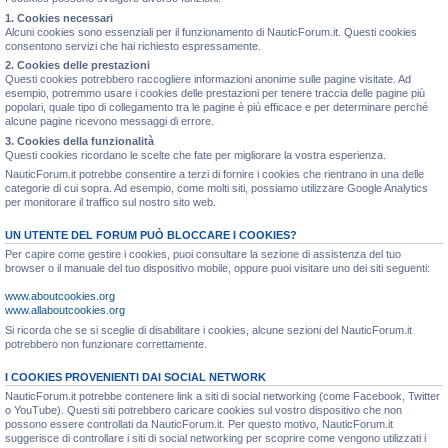
1. Cookies necessari
Alcuni cookies sono essenziali per il funzionamento di NauticForum.it. Questi cookies
consentono servizi che hai richiesto espressamente.
2. Cookies delle prestazioni
Questi cookies potrebbero raccogliere informazioni anonime sulle pagine visitate. Ad
esempio, potremmo usare i cookies delle prestazioni per tenere traccia delle pagine più
popolari, quale tipo di collegamento tra le pagine è più efficace e per determinare perché
alcune pagine ricevono messaggi di errore.
3. Cookies della funzionalità
Questi cookies ricordano le scelte che fate per migliorare la vostra esperienza.
NauticForum.it potrebbe consentire a terzi di fornire i cookies che rientrano in una delle
categorie di cui sopra. Ad esempio, come molti siti, possiamo utilizzare Google Analytics
per monitorare il traffico sul nostro sito web.
UN UTENTE DEL FORUM PUÒ BLOCCARE I COOKIES?
Per capire come gestire i cookies, puoi consultare la sezione di assistenza del tuo
browser o il manuale del tuo dispositivo mobile, oppure puoi visitare uno dei siti seguenti:
www.aboutcookies.org
www.allaboutcookies.org
Si ricorda che se si sceglie di disabilitare i cookies, alcune sezioni del NauticForum.it
potrebbero non funzionare correttamente.
I COOKIES PROVENIENTI DAI SOCIAL NETWORK
NauticForum.it potrebbe contenere link a siti di social networking (come Facebook, Twitter
o YouTube). Questi siti potrebbero caricare cookies sul vostro dispositivo che non
possono essere controllati da NauticForum.it. Per questo motivo, NauticForum.it
suggerisce di controllare i siti di social networking per scoprire come vengono utilizzati i