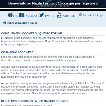
Benvenuto su NauticForum.it Clicca quì per registrarti
NauticForum.it
Iscriviti
Login
FAQ
FACEBOOK
TWITTER
YOUTUBE
Indice di NauticForum.it
COME USIAMO I COOKIES SU QUESTO FORUM?
Su NauticForum.it usiamo i cookies per migliorarne le prestazioni e per migliorare
l’esperienza dell’utente. Navigando su NauticForum.it accetti il caricamento di questo tipo
di file sul tuo dispositivo.
COSA SONO I COOKIES?
I cookies sono piccoli file di testo che un sito web può caricare sul tuo computer o
dispositivo mobile, quando si visita quel sito o una delle sue pagine.
Ci sono molte situazioni in cui può servire un cookie. Ad esempio, un cookie aiuterà il sito
web a riconoscere il tuo dispositivo la prossima volta che lo visiterai. NauticForum.it
utilizza i "cookies" secondo questa politica, per fare riferimento a tutti quei file che
raccolgono informazioni in questo modo.
Alcuni cookies contengono informazioni personali - ad esempio, se fai click su "Ricordami"
quando effettui il login, un cookie memorizzerà il tuo nome utente. La maggior parte dei
cookies non registra informazioni personali, ma raccoglie informazioni più generali (in che
modo gli utenti arrivano su NauticForum.it oppure la posizione di un utente).
DI CHE TIPO DI COOKIES FA USO NAUTICFORUM.IT?
I cookies possono svolgere diverse funzioni: