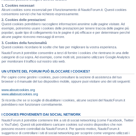
1. Cookies necessari
Alcuni cookies sono essenziali per il funzionamento di NauticForum.it. Questi cookies
consentono servizi che hai richiesto espressamente.
2. Cookies delle prestazioni
Questi cookies potrebbero raccogliere informazioni anonime sulle pagine visitate. Ad
esempio, potremmo usare i cookies delle prestazioni per tenere traccia delle pagine più
popolari, quale tipo di collegamento tra le pagine è più efficace e per determinare perché
alcune pagine ricevono messaggi di errore.
3. Cookies della funzionalità
Questi cookies ricordano le scelte che fate per migliorare la vostra esperienza.
NauticForum.it potrebbe consentire a terzi di fornire i cookies che rientrano in una delle
categorie di cui sopra. Ad esempio, come molti siti, possiamo utilizzare Google Analytics
per monitorare il traffico sul nostro sito web.
UN UTENTE DEL FORUM PUÒ BLOCCARE I COOKIES?
Per capire come gestire i cookies, puoi consultare la sezione di assistenza del tuo
browser o il manuale del tuo dispositivo mobile, oppure puoi visitare uno dei siti seguenti:
www.aboutcookies.org
www.allaboutcookies.org
Si ricorda che se si sceglie di disabilitare i cookies, alcune sezioni del NauticForum.it
potrebbero non funzionare correttamente.
I COOKIES PROVENIENTI DAI SOCIAL NETWORK
NauticForum.it potrebbe contenere link a siti di social networking (come Facebook, Twitter
o YouTube). Questi siti potrebbero caricare cookies sul vostro dispositivo che non
possono essere controllati da NauticForum.it. Per questo motivo, NauticForum.it
suggerisce di controllare i siti di social networking per scoprire come vengono utilizzati i