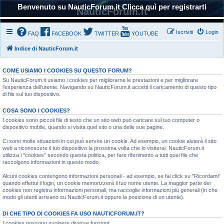
Benvenuto su NauticForum.it Clicca quì per registrarti
NauticForum.it
Iscriviti
Login
FAQ
FACEBOOK
TWITTER
YOUTUBE
Indice di NauticForum.it
COME USIAMO I COOKIES SU QUESTO FORUM?
Su NauticForum.it usiamo i cookies per migliorarne le prestazioni e per migliorare
l’esperienza dell’utente. Navigando su NauticForum.it accetti il caricamento di questo tipo
di file sul tuo dispositivo.
COSA SONO I COOKIES?
I cookies sono piccoli file di testo che un sito web può caricare sul tuo computer o
dispositivo mobile, quando si visita quel sito o una delle sue pagine.
Ci sono molte situazioni in cui può servire un cookie. Ad esempio, un cookie aiuterà il sito
web a riconoscere il tuo dispositivo la prossima volta che lo visiterai. NauticForum.it
utilizza i "cookies" secondo questa politica, per fare riferimento a tutti quei file che
raccolgono informazioni in questo modo.
Alcuni cookies contengono informazioni personali - ad esempio, se fai click su "Ricordami"
quando effettui il login, un cookie memorizzerà il tuo nome utente. La maggior parte dei
cookies non registra informazioni personali, ma raccoglie informazioni più generali (in che
modo gli utenti arrivano su NauticForum.it oppure la posizione di un utente).
DI CHE TIPO DI COOKIES FA USO NAUTICFORUM.IT?
I cookies possono svolgere diverse funzioni: