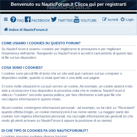
Benvenuto su NauticForum.it Clicca quì per registrarti
NauticForum.it
Iscriviti
Login
FAQ
FACEBOOK
TWITTER
YOUTUBE
Indice di NauticForum.it
COME USIAMO I COOKIES SU QUESTO FORUM?
Su NauticForum.it usiamo i cookies per migliorarne le prestazioni e per migliorare
l’esperienza dell’utente. Navigando su NauticForum.it accetti il caricamento di questo tipo
di file sul tuo dispositivo.
COSA SONO I COOKIES?
I cookies sono piccoli file di testo che un sito web può caricare sul tuo computer o
dispositivo mobile, quando si visita quel sito o una delle sue pagine.
Ci sono molte situazioni in cui può servire un cookie. Ad esempio, un cookie aiuterà il sito
web a riconoscere il tuo dispositivo la prossima volta che lo visiterai. NauticForum.it
utilizza i "cookies" secondo questa politica, per fare riferimento a tutti quei file che
raccolgono informazioni in questo modo.
Alcuni cookies contengono informazioni personali - ad esempio, se fai click su "Ricordami"
quando effettui il login, un cookie memorizzerà il tuo nome utente. La maggior parte dei
cookies non registra informazioni personali, ma raccoglie informazioni più generali (in che
modo gli utenti arrivano su NauticForum.it oppure la posizione di un utente).
DI CHE TIPO DI COOKIES FA USO NAUTICFORUM.IT?
I cookies possono svolgere diverse funzioni: