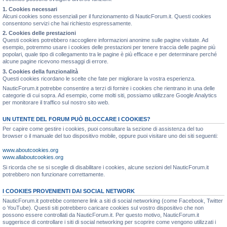
1. Cookies necessari
Alcuni cookies sono essenziali per il funzionamento di NauticForum.it. Questi cookies
consentono servizi che hai richiesto espressamente.
2. Cookies delle prestazioni
Questi cookies potrebbero raccogliere informazioni anonime sulle pagine visitate. Ad
esempio, potremmo usare i cookies delle prestazioni per tenere traccia delle pagine più
popolari, quale tipo di collegamento tra le pagine è più efficace e per determinare perché
alcune pagine ricevono messaggi di errore.
3. Cookies della funzionalità
Questi cookies ricordano le scelte che fate per migliorare la vostra esperienza.
NauticForum.it potrebbe consentire a terzi di fornire i cookies che rientrano in una delle
categorie di cui sopra. Ad esempio, come molti siti, possiamo utilizzare Google Analytics
per monitorare il traffico sul nostro sito web.
UN UTENTE DEL FORUM PUÒ BLOCCARE I COOKIES?
Per capire come gestire i cookies, puoi consultare la sezione di assistenza del tuo
browser o il manuale del tuo dispositivo mobile, oppure puoi visitare uno dei siti seguenti:
www.aboutcookies.org
www.allaboutcookies.org
Si ricorda che se si sceglie di disabilitare i cookies, alcune sezioni del NauticForum.it
potrebbero non funzionare correttamente.
I COOKIES PROVENIENTI DAI SOCIAL NETWORK
NauticForum.it potrebbe contenere link a siti di social networking (come Facebook, Twitter
o YouTube). Questi siti potrebbero caricare cookies sul vostro dispositivo che non
possono essere controllati da NauticForum.it. Per questo motivo, NauticForum.it
suggerisce di controllare i siti di social networking per scoprire come vengono utilizzati i